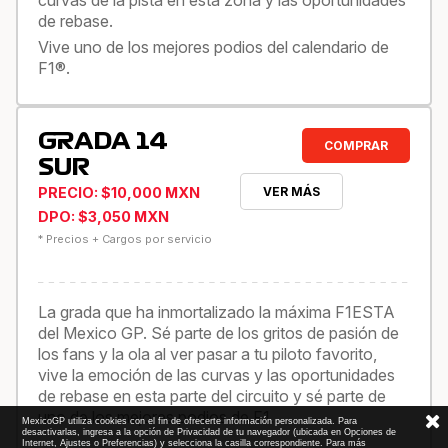
curvas de la pista en esta zona y las oportunidades
de rebase.
Vive uno de los mejores podios del calendario de
F1®.
GRADA 14
COMPRAR
SUR
PRECIO: $10,000 MXN
VER MÁS
DPO: $3,050 MXN
* Precios + Cargos por servicio
La grada que ha inmortalizado la máxima F1ESTA
del Mexico GP. Sé parte de los gritos de pasión de
los fans y la ola al ver pasar a tu piloto favorito,
vive la emoción de las curvas y las oportunidades
de rebase en esta parte del circuito y sé parte de
uno de los mejores podios de F1.
MexicoGP utiliza cookies con el fin de ofrecerte información personalizada. Para
desactivarlas, ingresa a la opción de Privacidad de tu navegador (ubicada en Opciones de
Internet, Ajustes o Preferencias) y selecciona la casilla correspondiente. Para más