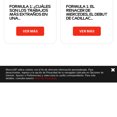
FORMULA 1: ¿CUÁLES
FORMULA 1: EL
SON LOS TRABAJOS
RENACER DE
MÁS EXTRAÑOS EN
MERCEDES, EL DEBUT
UNA…
DE CADILLAC…
VER MÁS
VER MÁS
MexicoGP utiliza cookies con el fin de ofrecerte información personalizada. Para
desactivarlas, ingresa a la opción de Privacidad de tu navegador (ubicada en Opciones de
Internet, Ajustes o Preferencias) y selecciona la casilla correspondiente. Para más
detalles, consulta nuestro
Aviso de Privacidad
.