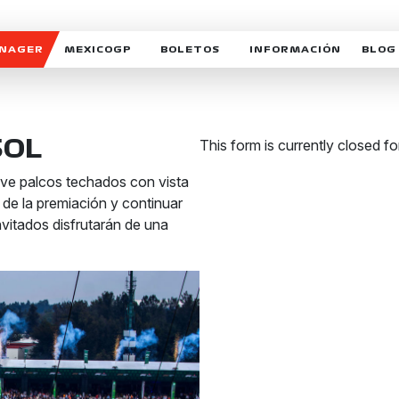
ANAGER
MEXICOGP
BOLETOS
INFORMACIÓN
BLOG
GALERIA SOCIAL
HORARIOS
NOTIC
SOMOS PARTE DEL VUELO
DUDAS
SUSCR
SOL
This form is currently closed f
SOSTENIBILIDAD
DERECHO DE PRIMERA 
MEXI
ve palcos techados con vista
CELEBRA CON NOSOTROS
REFORESTEMOS JUNTO
INTE
r de la premiación y continuar
MOTORSPORT ACADEM
nvitados disfrutarán de una
VOLUNTARIOS
EXPOSICIÓN FOTOGRÁF
CAMPEONATO
PATROCINADORES
LEGALES TICKETMAST