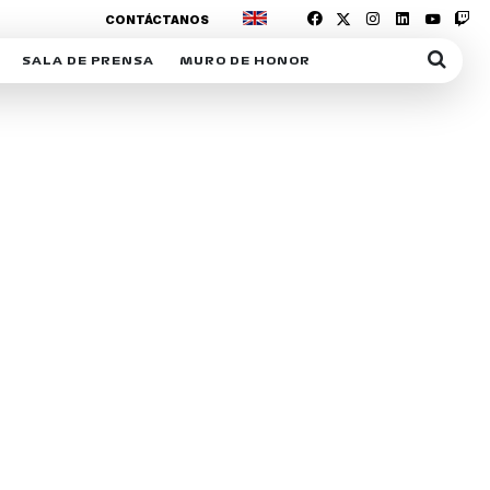
CONTÁCTANOS
SALA DE PRENSA
MURO DE HONOR
IAS
SUSCRIPCIÓN SALA DE PRENSA
IPCIÓN RACING NEWS
COMUNICADOS
OPCIÓN
COGP
ACREDITACIONES
S
RACTIVOS
Y
ICA
ER