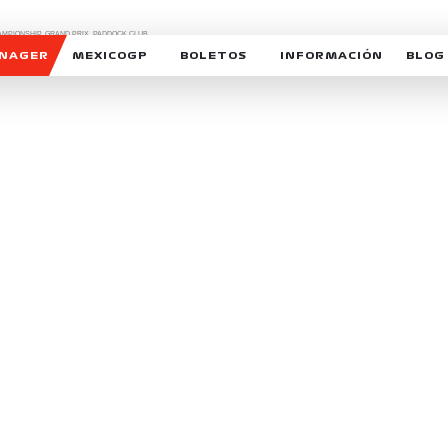
CHAMPIONSHIP, GRAND PRIX,
PADDOCK CLUB,
O,
FORMULA 1 MEXICO CITY GRAND PRIX,
cionados son marcas de Formula One Licensing BV,
ANAGER
MEXICOGP
BOLETOS
INFORMACIÓN
BLOG
GALERIA SOCIAL
HORARIOS
NOTIC
SOMOS PARTE DEL VUELO
DUDAS
SUSCR
SOSTENIBILIDAD
DERECHO DE PRIMERA 
MEXI
CELEBRA CON NOSOTROS
REFORESTEMOS JUNTO
INTE
MOTORSPORT ACADEM
VOLUNTARIOS
EXPOSICIÓN FOTOGRÁF
CAMPEONATO
PATROCINADORES
LEGALES TICKETMAST