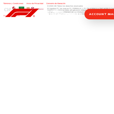
Términos y Condiciones
|
Aviso de Privacidad
|
Convenio de liberación
© 2026 CIE Todos los derechos reservados
El logotipo F1, las marcas F1, FORMULA 1, F1, FIA FORMULA ONE WORLD 
FORMULA 1 GRAND PRIX OF MEXICO, FORMULA 1 GRAN PREMIO DE MÉXIC
FORMULA 1 GRAN PREMIO DE LA CIUDAD DE MÉXICO y otros distintivos
rela
ACCOUNT M
una compañía Formula 1. Todos los derechos reservados.
Website by Alucina