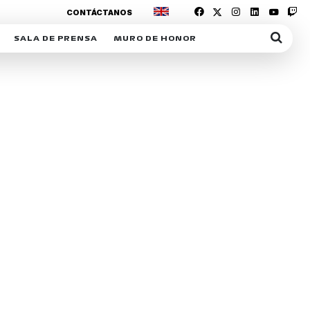
CONTÁCTANOS
SALA DE PRENSA
MURO DE HONOR
IAS
SUSCRIPCIÓN SALA DE PRENSA
IPCIÓN RACING NEWS
COMUNICADOS
OPCIÓN
COGP
ACREDITACIONES
S
RACTIVOS
Y
ICA
ER