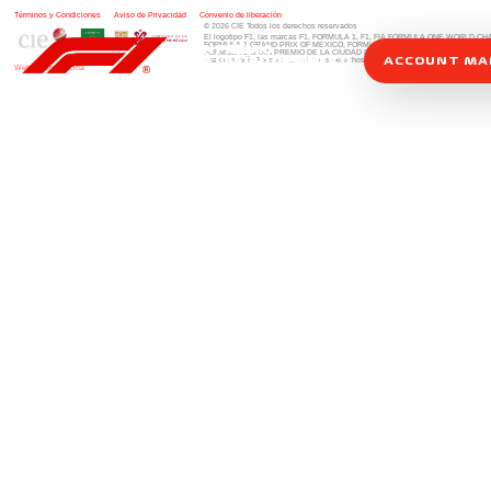
Términos y Condiciones
|
Aviso de Privacidad
|
Convenio de liberación
© 2026 CIE Todos los derechos reservados
El logotipo F1, las marcas F1, FORMULA 1, F1, FIA FORMULA ONE WORLD 
FORMULA 1 GRAND PRIX OF MEXICO, FORMULA 1 GRAN PREMIO DE MÉXIC
FORMULA 1 GRAN PREMIO DE LA CIUDAD DE MÉXICO y otros distintivos
rela
ACCOUNT M
una compañía Formula 1. Todos los derechos reservados.
Website by Alucina