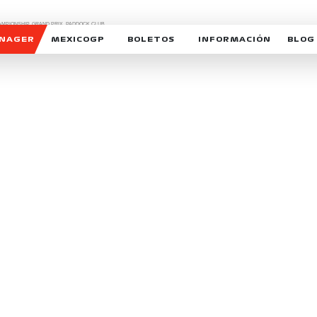
CHAMPIONSHIP, GRAND PRIX,
PADDOCK CLUB,
O,
FORMULA 1 MEXICO CITY GRAND PRIX,
cionados son marcas de Formula One Licensing BV,
ANAGER
MEXICOGP
BOLETOS
INFORMACIÓN
BLOG
GALERIA SOCIAL
HORARIOS
NOTIC
SOMOS PARTE DEL VUELO
DUDAS
SUSCR
SOSTENIBILIDAD
DERECHO DE PRIMERA 
MEXI
CELEBRA CON NOSOTROS
REFORESTEMOS JUNTO
INTE
MOTORSPORT ACADEM
VOLUNTARIOS
EXPOSICIÓN FOTOGRÁF
CAMPEONATO
PATROCINADORES
LEGALES TICKETMAST