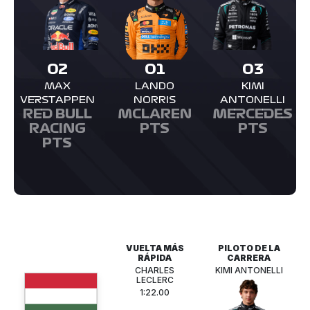
02
01
03
MAX
LANDO
KIMI
VERSTAPPEN
NORRIS
ANTONELLI
RED BULL
MCLAREN
MERCEDES
RACING
PTS
PTS
PTS
VUELTA MÁS
PILOTO DE LA
RÁPIDA
CARRERA
CHARLES
KIMI ANTONELLI
LECLERC
1:22.00