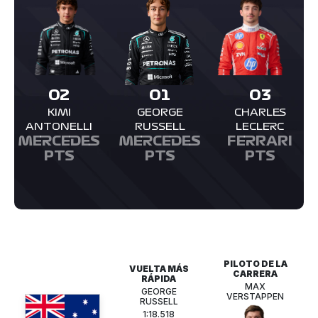
02
01
03
KIMI
GEORGE
CHARLES
ANTONELLI
RUSSELL
LECLERC
MERCEDES
MERCEDES
FERRARI
PTS
PTS
PTS
PILOTO DE LA
VUELTA MÁS
CARRERA
RÁPIDA
MAX
GEORGE
VERSTAPPEN
RUSSELL
1:18.518