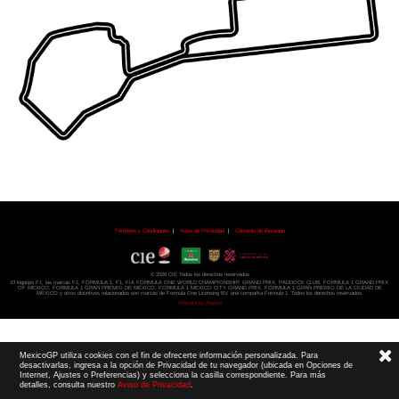
Términos y Condiciones
|
Aviso de Privacidad
|
Convenio de liberación
© 2026 CIE Todos los derechos reservados
El logotipo F1, las marcas F1, FORMULA 1, F1, FIA FORMULA ONE WORLD CHAMPIONSHIP, GRAND PRIX,
PADDOCK CLUB,
FORMULA 1 GRAND PRIX
OF MEXICO, FORMULA 1 GRAN PREMIO DE MÉXICO,
FORMULA 1 MEXICO CITY GRAND PRIX,
FORMULA 1 GRAN PREMIO DE LA CIUDAD DE
MÉXICO y otros distintivos
relacionados son marcas de Formula One Licensing BV,
una compañía Formula 1. Todos los derechos reservados.
Website by Alucina
MexicoGP utiliza cookies con el fin de ofrecerte información personalizada. Para
desactivarlas, ingresa a la opción de Privacidad de tu navegador (ubicada en Opciones de
Internet, Ajustes o Preferencias) y selecciona la casilla correspondiente. Para más
detalles, consulta nuestro
Aviso de Privacidad
.