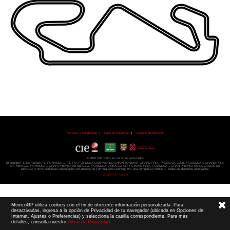
Términos y Condiciones
|
Aviso de Privacidad
|
Convenio de liberación
© 2026 CIE Todos los derechos reservados
El logotipo F1, las marcas F1, FORMULA 1, F1, FIA FORMULA ONE WORLD CHAMPIONSHIP, GRAND PRIX,
PADDOCK CLUB,
FORMULA 1 GRAND PRIX
OF MEXICO, FORMULA 1 GRAN PREMIO DE MÉXICO,
FORMULA 1 MEXICO CITY GRAND PRIX,
FORMULA 1 GRAN PREMIO DE LA CIUDAD DE
MÉXICO y otros distintivos
relacionados son marcas de Formula One Licensing BV,
una compañía Formula 1. Todos los derechos reservados.
Website by Alucina
MexicoGP utiliza cookies con el fin de ofrecerte información personalizada. Para
desactivarlas, ingresa a la opción de Privacidad de tu navegador (ubicada en Opciones de
Internet, Ajustes o Preferencias) y selecciona la casilla correspondiente. Para más
detalles, consulta nuestro
Aviso de Privacidad
.