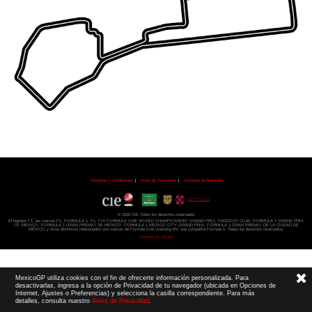
Términos y Condiciones
|
Aviso de Privacidad
|
Convenio de liberación
© 2026 CIE Todos los derechos reservados
El logotipo F1, las marcas F1, FORMULA 1, F1, FIA FORMULA ONE WORLD CHAMPIONSHIP, GRAND PRIX,
PADDOCK CLUB,
FORMULA 1 GRAND PRIX
OF MEXICO, FORMULA 1 GRAN PREMIO DE MÉXICO,
FORMULA 1 MEXICO CITY GRAND PRIX,
FORMULA 1 GRAN PREMIO DE LA CIUDAD DE
MÉXICO y otros distintivos
relacionados son marcas de Formula One Licensing BV,
una compañía Formula 1. Todos los derechos reservados.
Website by Alucina
MexicoGP utiliza cookies con el fin de ofrecerte información personalizada. Para
desactivarlas, ingresa a la opción de Privacidad de tu navegador (ubicada en Opciones de
Internet, Ajustes o Preferencias) y selecciona la casilla correspondiente. Para más
detalles, consulta nuestro
Aviso de Privacidad
.