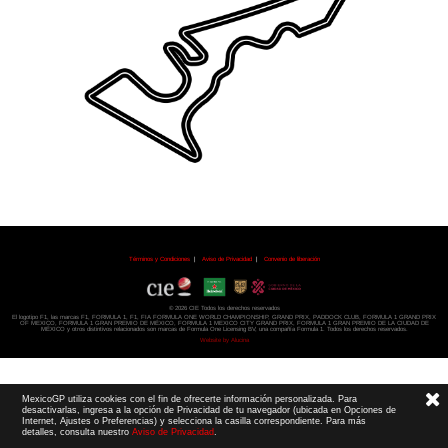
Términos y Condiciones
|
Aviso de Privacidad
|
Convenio de liberación
© 2026 CIE Todos los derechos reservados
El logotipo F1, las marcas F1, FORMULA 1, F1, FIA FORMULA ONE WORLD CHAMPIONSHIP, GRAND PRIX,
PADDOCK CLUB,
FORMULA 1 GRAND PRIX
OF MEXICO, FORMULA 1 GRAN PREMIO DE MÉXICO,
FORMULA 1 MEXICO CITY GRAND PRIX,
FORMULA 1 GRAN PREMIO DE LA CIUDAD DE
MÉXICO y otros distintivos
relacionados son marcas de Formula One Licensing BV,
una compañía Formula 1. Todos los derechos reservados.
Website by Alucina
MexicoGP utiliza cookies con el fin de ofrecerte información personalizada. Para
desactivarlas, ingresa a la opción de Privacidad de tu navegador (ubicada en Opciones de
Internet, Ajustes o Preferencias) y selecciona la casilla correspondiente. Para más
detalles, consulta nuestro
Aviso de Privacidad
.