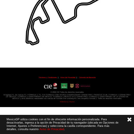
Términos y Condiciones
|
Aviso de Privacidad
|
Convenio de liberación
© 2026 CIE Todos los derechos reservados
El logotipo F1, las marcas F1, FORMULA 1, F1, FIA FORMULA ONE WORLD CHAMPIONSHIP, GRAND PRIX,
PADDOCK CLUB,
FORMULA 1 GRAND PRIX
OF MEXICO, FORMULA 1 GRAN PREMIO DE MÉXICO,
FORMULA 1 MEXICO CITY GRAND PRIX,
FORMULA 1 GRAN PREMIO DE LA CIUDAD DE
MÉXICO y otros distintivos
relacionados son marcas de Formula One Licensing BV,
una compañía Formula 1. Todos los derechos reservados.
Website by Alucina
MexicoGP utiliza cookies con el fin de ofrecerte información personalizada. Para
desactivarlas, ingresa a la opción de Privacidad de tu navegador (ubicada en Opciones de
Internet, Ajustes o Preferencias) y selecciona la casilla correspondiente. Para más
detalles, consulta nuestro
Aviso de Privacidad
.