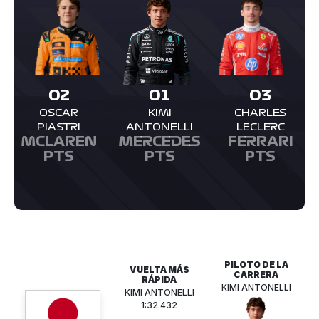
02
01
03
OSCAR
KIMI
CHARLES
PIASTRI
ANTONELLI
LECLERC
MCLAREN
MERCEDES
FERRARI
PTS
PTS
PTS
PILOTO DE LA
VUELTA MÁS
CARRERA
RÁPIDA
KIMI ANTONELLI
KIMI ANTONELLI
1:32.432