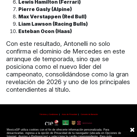
Lewis Hamilton (Ferrari)
Pierre Gasly (Alpine)
Max Verstappen (Red Bull)
Liam Lawson (Racing Bulls)
Esteban Ocon (Haas)
Con este resultado, Antonelli no solo
confirma el dominio de Mercedes en este
arranque de temporada, sino que se
posiciona como el nuevo líder del
campeonato, consolidándose como la gran
revelación de 2026 y uno de los principales
contendientes al título.
Términos y Condiciones
|
Aviso de Privacidad
|
Convenio de liberación
MexicoGP utiliza cookies con el fin de ofrecerte información personalizada. Para
© 2026 CIE Todos los derechos reservados
El logotipo F1, las marcas F1, FORMULA 1, F1, FIA FORMULA ONE WORLD CHAMPIONSHIP, GRAND PRIX,
PADDOCK CLUB,
FORMULA 1 GRAND PRIX
desactivarlas, ingresa a la opción de Privacidad de tu navegador (ubicada en Opciones de
OF MEXICO, FORMULA 1 GRAN PREMIO DE MÉXICO,
FORMULA 1 MEXICO CITY GRAND PRIX,
FORMULA 1 GRAN PREMIO DE LA CIUDAD DE
MÉXICO y otros distintivos
relacionados son marcas de Formula One Licensing BV,
una compañía Formula 1. Todos los derechos reservados.
Internet, Ajustes o Preferencias) y selecciona la casilla correspondiente. Para más