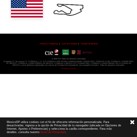
Términos y Condiciones
|
Aviso de Privacidad
|
Convenio de liberación
© 2026 CIE Todos los derechos reservados
El logotipo F1, las marcas F1, FORMULA 1, F1, FIA FORMULA ONE WORLD CHAMPIONSHIP, GRAND PRIX,
PADDOCK CLUB,
FORMULA 1 GRAND PRIX
OF MEXICO, FORMULA 1 GRAN PREMIO DE MÉXICO,
FORMULA 1 MEXICO CITY GRAND PRIX,
FORMULA 1 GRAN PREMIO DE LA CIUDAD DE
MÉXICO y otros distintivos
relacionados son marcas de Formula One Licensing BV,
una compañía Formula 1. Todos los derechos reservados.
Website by Alucina
MexicoGP utiliza cookies con el fin de ofrecerte información personalizada. Para
desactivarlas, ingresa a la opción de Privacidad de tu navegador (ubicada en Opciones de
Internet, Ajustes o Preferencias) y selecciona la casilla correspondiente. Para más
detalles, consulta nuestro
Aviso de Privacidad
.