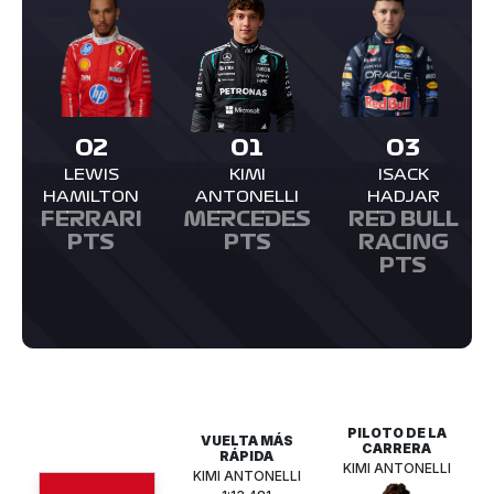
02
01
03
LEWIS
KIMI
ISACK
HAMILTON
ANTONELLI
HADJAR
FERRARI
MERCEDES
RED BULL
PTS
PTS
RACING
PTS
PILOTO DE LA
VUELTA MÁS
CARRERA
RÁPIDA
KIMI ANTONELLI
KIMI ANTONELLI