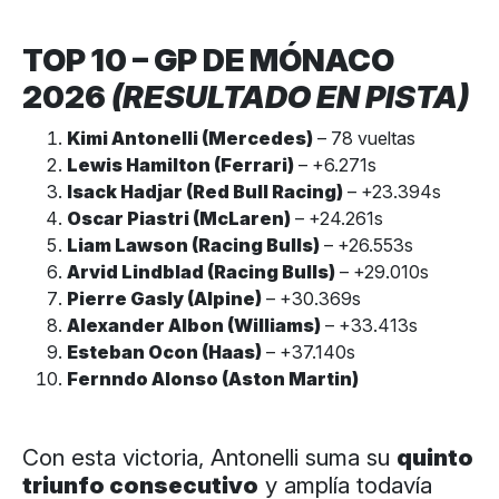
TOP 10 – GP DE MÓNACO
2026
(RESULTADO EN PISTA)
Kimi Antonelli (Mercedes)
– 78 vueltas
Lewis Hamilton (Ferrari)
– +6.271s
Isack Hadjar (Red Bull Racing)
– +23.394s
Oscar Piastri (McLaren)
– +24.261s
Liam Lawson (Racing Bulls)
– +26.553s
Arvid Lindblad (Racing Bulls)
– +29.010s
Pierre Gasly (Alpine)
– +30.369s
Alexander Albon (Williams)
– +33.413s
Esteban Ocon (Haas)
– +37.140s
Fernndo Alonso (Aston Martin)
Con esta victoria, Antonelli suma su
quinto
triunfo consecutivo
y amplía todavía