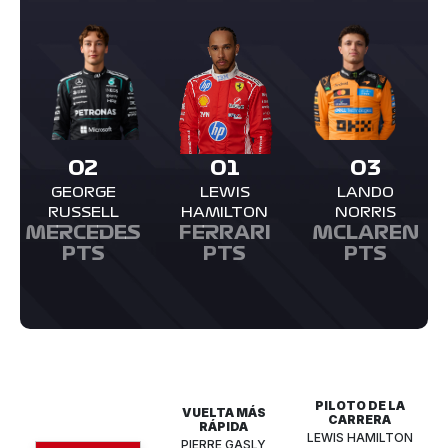
02
01
03
GEORGE
LEWIS
LANDO
RUSSELL
HAMILTON
NORRIS
MERCEDES
FERRARI
MCLAREN
PTS
PTS
PTS
PILOTO DE LA
VUELTA MÁS
CARRERA
RÁPIDA
LEWIS HAMILTON
PIERRE GASLY