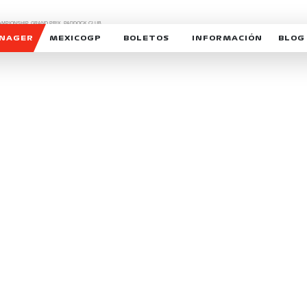
CHAMPIONSHIP, GRAND PRIX,
PADDOCK CLUB,
O,
FORMULA 1 MEXICO CITY GRAND PRIX,
cionados son marcas de Formula One Licensing BV,
ANAGER
MEXICOGP
BOLETOS
INFORMACIÓN
BLOG
GALERIA SOCIAL
HORARIOS
NOTIC
SOMOS PARTE DEL VUELO
DUDAS
SUSCR
SOSTENIBILIDAD
DERECHO DE PRIMERA 
MEXI
CELEBRA CON NOSOTROS
REFORESTEMOS JUNTO
INTE
MOTORSPORT ACADEM
VOLUNTARIOS
EXPOSICIÓN FOTOGRÁF
CAMPEONATO
PATROCINADORES
LEGALES TICKETMAST