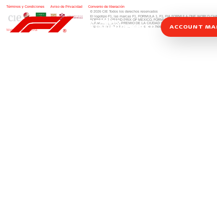
Términos y Condiciones
|
Aviso de Privacidad
|
Convenio de liberación
© 2026 CIE Todos los derechos reservados
El logotipo F1, las marcas F1, FORMULA 1, F1, FIA FORMULA ONE WORLD 
FORMULA 1 GRAND PRIX OF MEXICO, FORMULA 1 GRAN PREMIO DE MÉXIC
FORMULA 1 GRAN PREMIO DE LA CIUDAD DE MÉXICO y otros distintivos
rela
ACCOUNT M
una compañía Formula 1. Todos los derechos reservados.
Website by Alucina