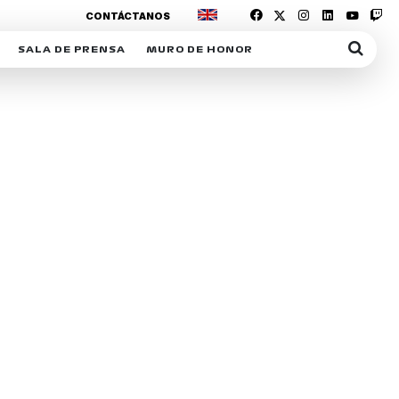
CONTÁCTANOS
SALA DE PRENSA
MURO DE HONOR
IAS
SUSCRIPCIÓN SALA DE PRENSA
IPCIÓN RACING NEWS
COMUNICADOS
OPCIÓN
COGP
ACREDITACIONES
S
RACTIVOS
Y
ICA
ER