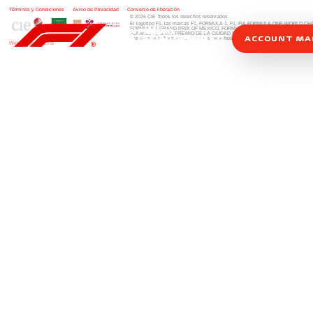
Términos y Condiciones
|
Aviso de Privacidad
|
Convenio de liberación
© 2026 CIE Todos los derechos reservados
El logotipo F1, las marcas F1, FORMULA 1, F1, FIA FORMULA ONE WORLD 
FORMULA 1 GRAND PRIX OF MEXICO, FORMULA 1 GRAN PREMIO DE MÉXIC
FORMULA 1 GRAN PREMIO DE LA CIUDAD DE MÉXICO y otros distintivos
rela
ACCOUNT M
una compañía Formula 1. Todos los derechos reservados.
Website by Alucina