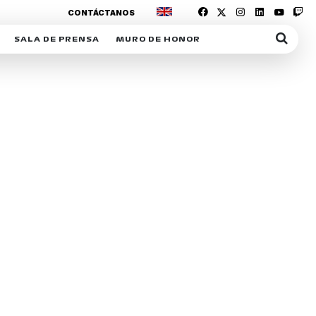
CONTÁCTANOS
SALA DE PRENSA
MURO DE HONOR
IAS
SUSCRIPCIÓN SALA DE PRENSA
IPCIÓN RACING NEWS
COMUNICADOS
OPCIÓN
COGP
ACREDITACIONES
S
RACTIVOS
Y
ICA
ER