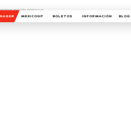
CHAMPIONSHIP, GRAND PRIX,
PADDOCK CLUB,
O,
FORMULA 1 MEXICO CITY GRAND PRIX,
cionados son marcas de Formula One Licensing BV,
ANAGER
MEXICOGP
BOLETOS
INFORMACIÓN
BLOG
GALERIA SOCIAL
HORARIOS
NOTIC
SOMOS PARTE DEL VUELO
DUDAS
SUSCR
SOSTENIBILIDAD
DERECHO DE PRIMERA 
MEXI
CELEBRA CON NOSOTROS
REFORESTEMOS JUNTO
INTE
MOTORSPORT ACADEM
VOLUNTARIOS
EXPOSICIÓN FOTOGRÁF
CAMPEONATO
PATROCINADORES
LEGALES TICKETMAST