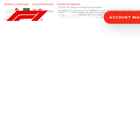
Términos y Condiciones
|
Aviso de Privacidad
|
Convenio de liberación
© 2026 CIE Todos los derechos reservados
El logotipo F1, las marcas F1, FORMULA 1, F1, FIA FORMULA ONE WORLD 
FORMULA 1 GRAND PRIX OF MEXICO, FORMULA 1 GRAN PREMIO DE MÉXIC
FORMULA 1 GRAN PREMIO DE LA CIUDAD DE MÉXICO y otros distintivos
rela
ACCOUNT M
una compañía Formula 1. Todos los derechos reservados.
Website by Alucina