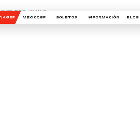
CHAMPIONSHIP, GRAND PRIX,
PADDOCK CLUB,
O,
FORMULA 1 MEXICO CITY GRAND PRIX,
cionados son marcas de Formula One Licensing BV,
ANAGER
MEXICOGP
BOLETOS
INFORMACIÓN
BLOG
GALERIA SOCIAL
HORARIOS
NOTIC
SOMOS PARTE DEL VUELO
DUDAS
SUSCR
SOSTENIBILIDAD
DERECHO DE PRIMERA 
MEXI
CELEBRA CON NOSOTROS
REFORESTEMOS JUNTO
INTE
MOTORSPORT ACADEM
VOLUNTARIOS
EXPOSICIÓN FOTOGRÁF
CAMPEONATO
PATROCINADORES
LEGALES TICKETMAST