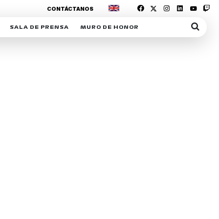
CONTÁCTANOS
SALA DE PRENSA
MURO DE HONOR
IAS
SUSCRIPCIÓN SALA DE PRENSA
IPCIÓN RACING NEWS
COMUNICADOS
OPCIÓN
COGP
ACREDITACIONES
S
RACTIVOS
Y
ICA
ER