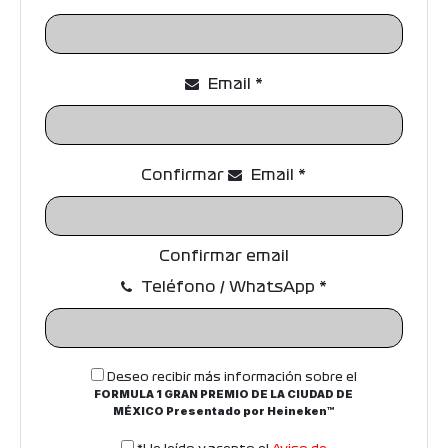
U
L
Email
*
A
O
N
Confirmar
Email
*
E
P
Confirmar email
A
Teléfono / WhatsApp
*
D
D
Deseo recibir más información sobre el
O
FORMULA 1 GRAN PREMIO DE LA CIUDAD DE
MÉXICO Presentado por Heineken™
C