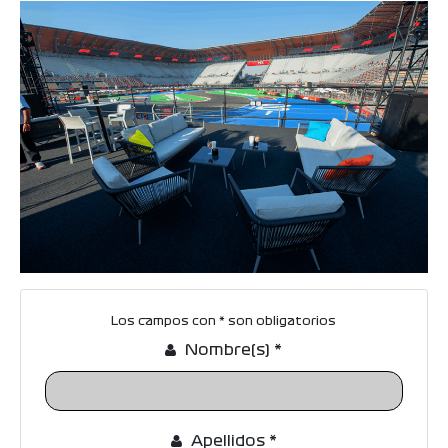
Los campos con * son obligatorios
F
Nombre(s)
*
O
R
M
Apellidos
*