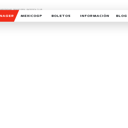
CHAMPIONSHIP, GRAND PRIX,
PADDOCK CLUB,
O,
FORMULA 1 MEXICO CITY GRAND PRIX,
cionados son marcas de Formula One Licensing BV,
ANAGER
MEXICOGP
BOLETOS
INFORMACIÓN
BLOG
GALERIA SOCIAL
HORARIOS
NOTIC
SOMOS PARTE DEL VUELO
DUDAS
SUSCR
SOSTENIBILIDAD
DERECHO DE PRIMERA 
MEXI
CELEBRA CON NOSOTROS
REFORESTEMOS JUNTO
INTE
MOTORSPORT ACADEM
VOLUNTARIOS
EXPOSICIÓN FOTOGRÁF
CAMPEONATO
PATROCINADORES
LEGALES TICKETMAST