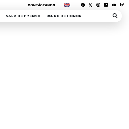
CONTÁCTANOS
SALA DE PRENSA
MURO DE HONOR
IAS
SUSCRIPCIÓN SALA DE PRENSA
IPCIÓN RACING NEWS
COMUNICADOS
OPCIÓN
COGP
ACREDITACIONES
S
RACTIVOS
Y
ICA
ER