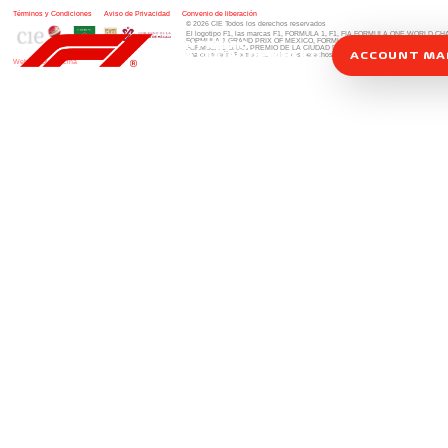
Términos y Condiciones
|
Aviso de Privacidad
|
Convenio de liberación
© 2026 CIE Todos los derechos reservados
El logotipo F1, las marcas F1, FORMULA 1, F1, FIA FORMULA ONE WORLD 
FORMULA 1 GRAND PRIX OF MEXICO, FORMULA 1 GRAN PREMIO DE MÉXIC
FORMULA 1 GRAN PREMIO DE LA CIUDAD DE MÉXICO y otros distintivos
rela
ACCOUNT M
una compañía Formula 1. Todos los derechos reservados.
Website by Alucina