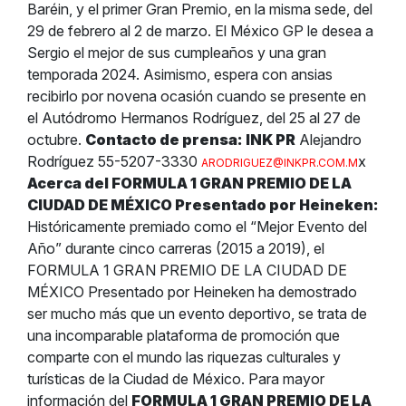
Baréin, y el primer Gran Premio, en la misma sede, del
29 de febrero al 2 de marzo.
El México GP
le desea a
Sergio el mejor de sus cumpleaños y una gran
temporada 2024. Asimismo, espera con ansias
recibirlo por novena ocasión cuando se presente en
el Autódromo Hermanos Rodríguez, del 25 al 27 de
octubre.
Contacto de prensa:
INK PR
Alejandro
Rodríguez
55-5207-3330
x
ARODRIGUEZ@INKPR.COM.M
Acerca del FORMULA 1 GRAN PREMIO DE LA
CIUDAD DE MÉXICO Presentado por Heineken:
Históricamente premiado como el “Mejor Evento del
Año” durante cinco carreras (2015 a 2019), el
FORMULA 1 GRAN PREMIO DE LA CIUDAD DE
MÉXICO Presentado por Heineken ha demostrado
ser mucho más que un evento deportivo, se trata de
una incomparable plataforma de promoción que
comparte con el mundo las riquezas culturales y
turísticas de la Ciudad de México.
Para mayor
información del
FORMULA 1 GRAN PREMIO DE LA