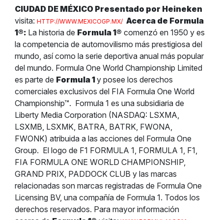
CIUDAD DE MÉXICO Presentado por Heineken
visita:
Acerca de Formula
HTTP://WWW.MEXICOGP.MX/
1
®
:
La historia de
Formula 1
®
comenzó en 1950 y es
la competencia de automovilismo más prestigiosa del
mundo, así como la serie deportiva anual más popular
del mundo. Formula One World Championship Limited
es parte de
Formula 1
y posee los derechos
comerciales exclusivos del FIA Formula One World
Championship™.
Formula 1 es una subsidiaria de
Liberty Media Corporation (NASDAQ: LSXMA,
LSXMB, LSXMK, BATRA, BATRK, FWONA,
FWONK) atribuida a las acciones del Formula One
Group.
El logo de F1 FORMULA 1, FORMULA 1, F1,
FIA FORMULA ONE WORLD CHAMPIONSHIP,
GRAND PRIX, PADDOCK CLUB y las marcas
relacionadas son marcas registradas de Formula One
Licensing BV, una compañía de Formula 1. Todos los
derechos reservados.
Para mayor información