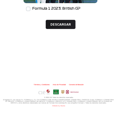
Formula 1 2023: British GP
DESCARGAR
Términos y Condiciones
|
Aviso de Privacidad
|
Convenio de liberación
© 2026 CIE Todos los derechos reservados
El logotipo F1, las marcas F1, FORMULA 1, F1, FIA FORMULA ONE WORLD CHAMPIONSHIP, GRAND PRIX,
PADDOCK CLUB,
FORMULA 1 GRAND PRIX
OF MEXICO, FORMULA 1 GRAN PREMIO DE MÉXICO,
FORMULA 1 MEXICO CITY GRAND PRIX,
FORMULA 1 GRAN PREMIO DE LA CIUDAD DE
MÉXICO y otros distintivos
relacionados son marcas de Formula One Licensing BV,
una compañía Formula 1. Todos los derechos reservados.
Website by Alucina