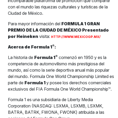
incomparable plataforma de promoción que comparte
con el mundo las riquezas culturales y turísticas de la
Ciudad de México.
Para mayor información del
FORMULA 1 GRAN
PREMIO DE LA CIUDAD DE MÉXICO Presentado
por Heineken
visita:
HTTP://WWW.MEXICOGP.MX/
®
Acerca de Formula 1
:
®
La historia de
Formula 1
comenzó en 1950 y es la
competencia de automovilismo más prestigiosa del
mundo, así como la serie deportiva anual más popular
del mundo. Formula One World Championship Limited es
parte de
Formula 1
y posee los derechos comerciales
exclusivos del FIA Formula One World Championship™.
Formula 1 es una subsidiaria de Liberty Media
Corporation (NASDAQ: LSXMA, LSXMB, LSXMK,
BATRA, BATRK, FWONA, FWONK) atribuida a las