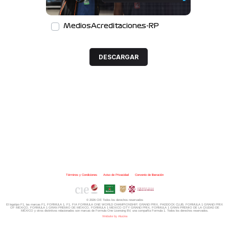
MediosAcreditaciones-RP
DESCARGAR
Términos y Condiciones
|
Aviso de Privacidad
|
Convenio de liberación
© 2026 CIE Todos los derechos reservados
El logotipo F1, las marcas F1, FORMULA 1, F1, FIA FORMULA ONE WORLD CHAMPIONSHIP, GRAND PRIX,
PADDOCK CLUB,
FORMULA 1 GRAND PRIX
OF MEXICO, FORMULA 1 GRAN PREMIO DE MÉXICO,
FORMULA 1 MEXICO CITY GRAND PRIX,
FORMULA 1 GRAN PREMIO DE LA CIUDAD DE
MÉXICO y otros distintivos
relacionados son marcas de Formula One Licensing BV,
una compañía Formula 1. Todos los derechos reservados.
Website by Alucina