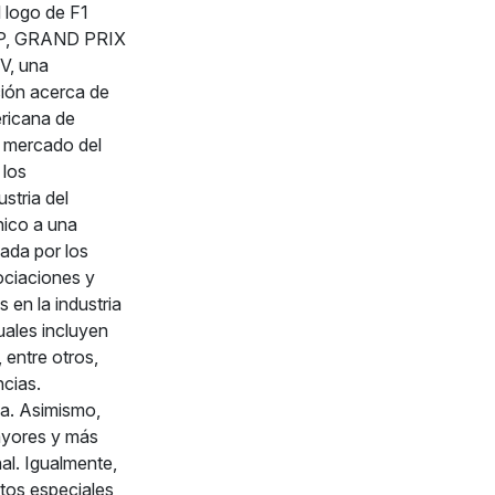
 logo de F1
P, GRAND PRIX
V, una
ión acerca de
ricana de
l mercado del
 los
stria del
nico a una
ada por los
ociaciones y
 en la industria
uales incluyen
 entre otros,
ncias.
a. Asimismo,
ayores y más
al. Igualmente,
tos especiales