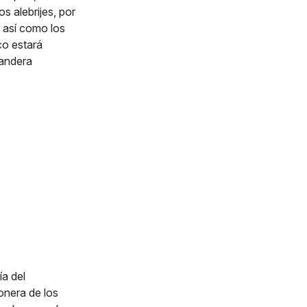
s alebrijes, por
, así como los
co estará
bandera
a del
onera de los