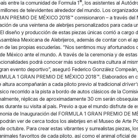
®
aís entre la comunidad de Formula 1
, los asistentes al Aut
 millones de televidentes alrededor del mundo. Los organizado
N PREMIO DE MÉXICO 2018™ comisionaron – a través del 
eación de una veintena de alebrijes personalizados para cada un
. El diseño y producción de estas piezas únicas corrió a cargo 
a Asamblea Mexicana de Alebrijeros, además de contar con el a
ón de las propias escuderías. “Nos sentimos muy afortunados 
l de México ante el mundo. A través de la ceremonia y de estas
acionalidades podrá conocer más sobre nuestra cultura al mis
 gran evento deportivo”, aseguró Federico González Compeán,
RMULA 1 GRAN PREMIO DE MÉXICO 2018™. Elaborados en cart
e altura acompañarán a cada piloto previo al tradicional
driver
sico recorrido a la pista a bordo de autos clásicos de la Comis
onalmente, réplicas de aproximadamente 30 cm serán obsequia
as durante su visita al país. Previo a que el mundo disfrute de 
remonia de Inauguración del FORMULA 1 GRAN PREMIO DE M
 podrán ver de cerca todos los alebrijes en el Museo de Arte P
de octubre. Para crear estas vibrantes y surrealistas piezas, l
nimales favoritos de cada piloto, así como el animal oficial de 