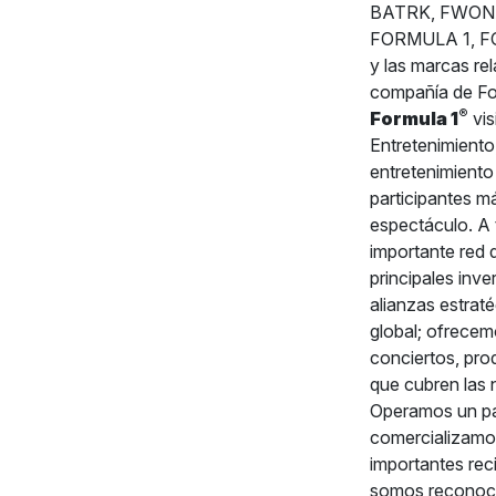
BATRK, FWONA, 
FORMULA 1, F
y las marcas re
compañía de Fo
®
Formula 1
vis
Entretenimiento
entretenimiento
participantes m
espectáculo. A 
importante red 
principales inv
alianzas estrat
global; ofrecem
conciertos, prod
que cubren las 
Operamos un pa
comercializamos
importantes rec
somos reconoci