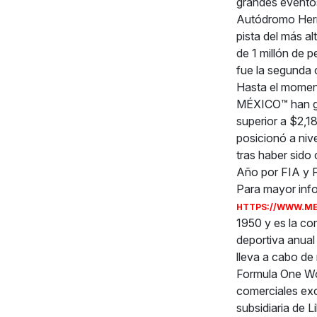
grandes eventos
Autódromo Herma
pista del más al
de 1 millón de 
fue la segunda 
Hasta el momen
MÉXICO™ han ge
superior a $2,
posicionó a nive
tras haber sido
Año por FIA y F
Para mayor inf
HTTPS://WWW.M
1950 y es la co
deportiva anual
lleva a cabo de
Formula One Wo
comerciales ex
subsidiaria d