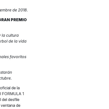
iembre de 2018.
GRAN PREMIO
 la cultura
rbol de la vida
males favoritos
starán
ctubre.
ficial de la
n el FORMULA 1
del desfile
 ventana de