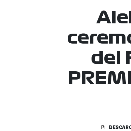
Ale
ceremo
del
PREMI
DESCAR