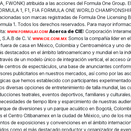
FWONK) atribuida a las acciones del Formula One Group. El
ORMULA 1, F1, FIA FORMULA ONE WORLD CHAMPIONSHI
lacionadas son marcas registradas de Formula One Licensing B
rmula 1. Todos los derechos reservados. Para mayor informac
ita:
Acerca de CIE:
Corporación Interame
WWW.FORMULA1.COM
, S.A.B de C. V.
Somos la compañía líder en e
WWW.CIE.COM.MX
 fuera de casa en México, Colombia y Centroamérica y uno de
ás destacados en el ámbito latinoamericano y mundial en la indu
través de un modelo único de integración vertical, el acceso ú
de centros de espectáculos, una base de anunciantes conform
ersores publicitarios en nuestros mercados, así como por las as
égicas que hemos establecido con participantes experimentados
os diversas opciones de entretenimiento de talla mundial, las c
ucciones teatrales, eventos deportivos, familiares y culturales,
necesidades de tiempo libre y esparcimiento de nuestras audie
rque de diversiones y un parque acuático en Bogotá, Colombi
 el Centro Citibanamex en la ciudad de México, uno de los m
intos de exposiciones y convenciones en el ámbito internacion
dos como el más destacado productor y organizador de even