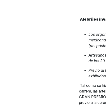
Alebrijes in
Los organ
mexicanas
(del póste
Artesanos
de los 20 
Previo al
exhibidos
Tal como se hici
carrera, las ar
GRAN PREMIO DE 
previo a la cer