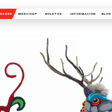
ANAGER
MEXICOGP
BOLETOS
INFORMACIÓN
BLOG
GALERIA SOCIAL
HORARIOS
NOTIC
SOMOS PARTE DEL VUELO
DUDAS
SUSCR
SOSTENIBILIDAD
DERECHO DE PRIMERA 
MEXI
CELEBRA CON NOSOTROS
REFORESTEMOS JUNTO
INTE
MOTORSPORT ACADEM
VOLUNTARIOS
EXPOSICIÓN FOTOGRÁF
CAMPEONATO
PATROCINADORES
LEGALES TICKETMAST