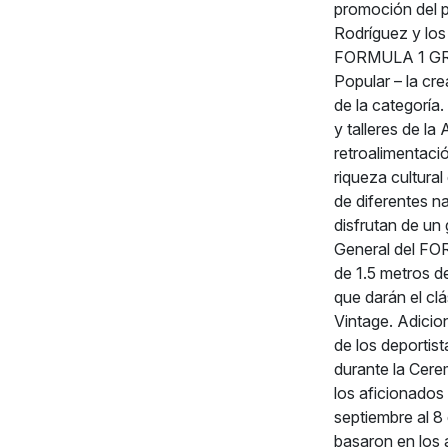
promoción del p
Rodríguez y los
FORMULA 1 GRA
Popular – la cr
de la categoría
y talleres de l
retroalimentaci
riqueza cultura
de diferentes n
disfrutan de un
General del FO
de 1.5 metros d
que darán el clá
Vintage. Adici
de los deportist
durante la Ce
los aficionados
septiembre al 8 
basaron en los a