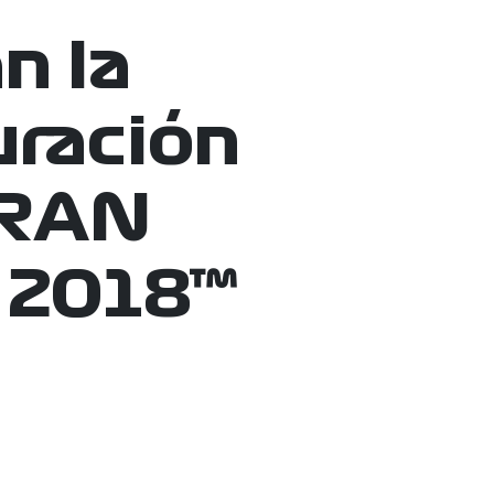
n la
uración
GRAN
 2018™