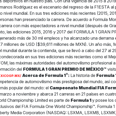
 deportivos en nuestro país. Con una vigencia de 2015 a 2019
nos Rodríguez es el escenario del regreso de la F1ESTA al 
to nivel mundial. En sus tres ediciones más recientes (2015, 2
personas han presenciado la carrera. De acuerdo a Formula Mo
carrera con más espectadores a nivel mundial (después de Gra
to, las ediciones 2015, 2016 y 2017 del FORMULA 1 GRAN 
nerado más de 30 mil empleos y ha alcanzado una derrama
187 millones de USD ($39,611 millones de MXN). Un año más, 
l mundial durante la contienda, que se llevó a cabo del 27 al 2
 condecorada en sus tres ediciones más recientes como el Mej
OM, las máximas autoridades del automovilismo profesional a 
ormación del
FORMULA 1 GRAN PREMIO DE MÉXICO™
visit
®
Acerca de Formula 1
:
La historia de
Formula 
EXICOGP.MX/
mpetencia de automovilismo más prestigiosa del mundo, así co
 más popular del mundo: el
Campeonato Mundial FIA Form
 marzo a noviembre y abarca 21 carreras en 21 países en cuatr
rld Championship Limited es parte de
Formula 1
y posee los
clusivos del FIA Formula One World Championship™. Formula 1
e Liberty Media Corporation (NASDAQ: LSXMA, LSXMB, LSXM