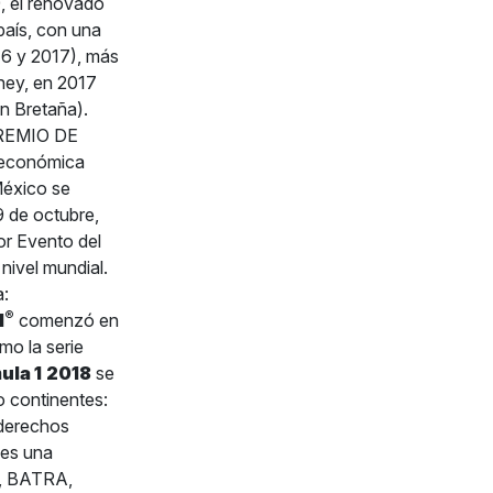
, el renovado
país, con una
016 y 2017), más
ney, en 2017
n Bretaña).
PREMIO DE
 económica
México se
9 de octubre,
or Evento del
nivel mundial.
a:
®
1
comenzó en
mo la serie
ula 1
2018
se
o continentes:
 derechos
 es una
K, BATRA,