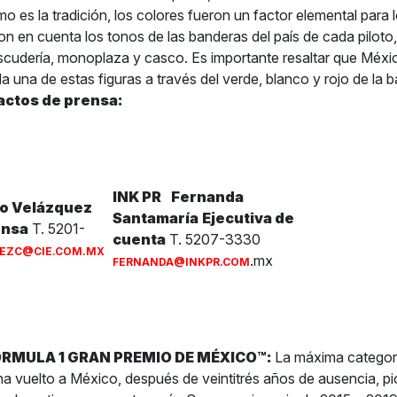
o es la tradición, los colores fueron un factor elemental para lo
on en cuenta los tonos de las banderas del país de cada piloto
scudería, monoplaza y casco. Es importante resaltar que Méxi
a una de estas figuras a través del verde, blanco y rojo de la 
actos de prensa:
INK PR
Fernanda
co Velázquez
Santamaría
Ejecutiva de
ensa
T. 5201-
cuenta
T. 5207-3330
EZC@CIE.COM.MX
.mx
FERNANDA@INKPR.COM
FORMULA 1 GRAN PREMIO DE MÉXICO™:
La máxima categorí
a vuelto a México, después de veintitrés años de ausencia, pi