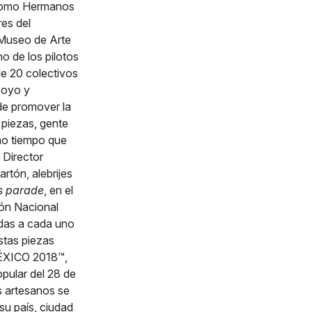
ódromo Hermanos
res del
Museo de Arte
o de los pilotos
de 20 colectivos
poyo y
de promover la
 piezas, gente
mo tiempo que
 Director
ón, alebrijes
’s parade
, en el
ión Nacional
das a cada uno
estas piezas
ÉXICO 2018™,
opular del 28 de
os artesanos se
su país, ciudad