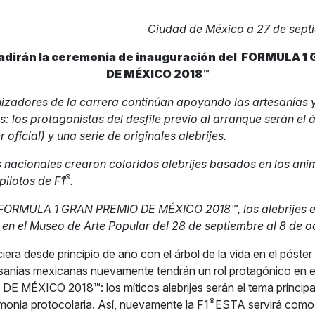
Ciudad de México a 27 de sept
vadirán la ceremonia de inauguración del
FORMULA 1 
DE MÉXICO 2018
™
izadores de la carrera continúan apoyando las artesanías y
: los protagonistas del desfile previo al arranque serán el á
r oficial) y una serie de originales alebrijes.
 nacionales crearon coloridos alebrijes basados en los ani
®
pilotos de F1
.
 FORMULA 1 GRAN PREMIO DE MÉXICO 2018™, los alebrijes e
 en el Museo de Arte Popular del 28 de septiembre al 8 de o
era desde principio de año con el árbol de la vida en el póster o
tesanías mexicanas nuevamente tendrán un rol protagónico e
MÉXICO 2018™: los míticos alebrijes serán el tema principal 
®
emonia protocolaria. Así, nuevamente la F1
ESTA servirá como