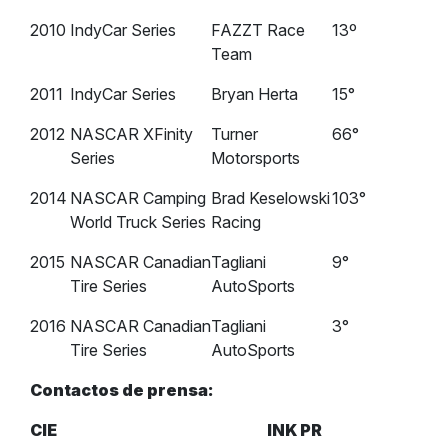
2010
IndyCar Series
FAZZT Race
13º
Team
2011
IndyCar Series
Bryan Herta
15°
2012
NASCAR XFinity
Turner
66°
Series
Motorsports
2014
NASCAR Camping
Brad Keselowski
103°
World Truck Series
Racing
2015
NASCAR Canadian
Tagliani
9°
Tire Series
AutoSports
2016
NASCAR Canadian
Tagliani
3°
Tire Series
AutoSports
Contactos de prensa:
CIE
INK PR