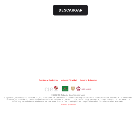
DESCARGAR
Términos y Condiciones
|
Aviso de Privacidad
|
Convenio de liberación
© 2026 CIE Todos los derechos reservados
El logotipo F1, las marcas F1, FORMULA 1, F1, FIA FORMULA ONE WORLD CHAMPIONSHIP, GRAND PRIX,
PADDOCK CLUB,
FORMULA 1 GRAND PRIX
OF MEXICO, FORMULA 1 GRAN PREMIO DE MÉXICO,
FORMULA 1 MEXICO CITY GRAND PRIX,
FORMULA 1 GRAN PREMIO DE LA CIUDAD DE
MÉXICO y otros distintivos
relacionados son marcas de Formula One Licensing BV,
una compañía Formula 1. Todos los derechos reservados.
Website by Alucina