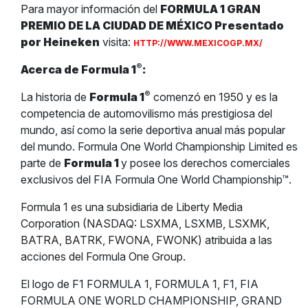
Para mayor información del
FORMULA 1 GRAN
PREMIO DE LA CIUDAD DE MÉXICO Presentado
por Heineken
visita:
HTTP://WWW.MEXICOGP.MX/
®
Acerca de Formula 1
:
®
La historia de
Formula 1
comenzó en 1950 y es la
competencia de automovilismo más prestigiosa del
mundo, así como la serie deportiva anual más popular
del mundo. Formula One World Championship Limited es
parte de
Formula 1
y posee los derechos comerciales
exclusivos del FIA Formula One World Championship™.
Formula 1 es una subsidiaria de Liberty Media
Corporation (NASDAQ: LSXMA, LSXMB, LSXMK,
BATRA, BATRK, FWONA, FWONK) atribuida a las
acciones del Formula One Group.
El logo de F1 FORMULA 1, FORMULA 1, F1, FIA
FORMULA ONE WORLD CHAMPIONSHIP, GRAND