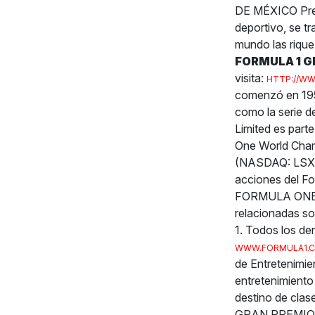
DE MÉXICO Pre
deportivo, se t
mundo las riquez
FORMULA 1 G
visita:
HTTP://WW
comenzó en 195
como la serie 
Limited es part
One World Cham
(NASDAQ: LSX
acciones del F
FORMULA ONE 
relacionadas s
1. Todos los de
WWW.FORMULA1.
de Entretenimie
entretenimiento
destino de clas
GRAN PREMIO D