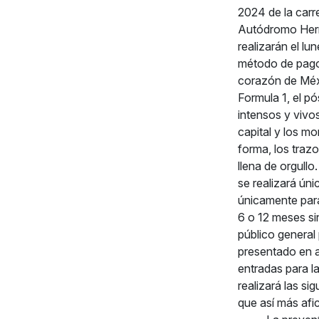
2024 de la carr
Autódromo Her
realizarán el lu
método de pago
corazón de Méx
Formula 1, el pó
intensos y vivo
capital y los mo
forma, los trazo
llena de orgullo.
se realizará úni
únicamente para
6 o 12 meses sin
público general
presentado en a
entradas para l
realizará las si
que así más afi