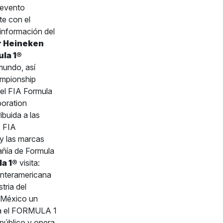
 evento
te con el
información del
r Heineken
la 1
®
mundo, así
ampionship
el FIA Formula
poration
uida a las
 FIA
las marcas
añía de Formula
a 1
®
visita:
Interamericana
tria del
e México un
za el FORMULA 1
úblico y opera