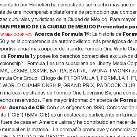
sentado por Heineken ha demostrado ser mucho más que un
rata de una incomparable plataforma de promoción que compar
as culturales y turísticas de la Ciudad de México.
Para mayor 
RAN PREMIO DE LA CIUDAD DE MÉXICO Presentado po
Acerca de Formula 1
®
:
La historia de
Formu
W.MEXICOGP.MX/
0 y es la competencia de automovilismo más prestigiosa del 
deportiva anual más popular del mundo. Formula One World Ch
e de
Formula 1
y posee los derechos comerciales exclusivos d
pionship™.
Formula 1 es una subsidiaria de Liberty Media Cor
MA, LSXMB, LSXMK, BATRA, BATRK, FWONA, FWONK) atrib
ormula One Group.
El logo de F1 FORMULA 1, FORMULA 1, F1,
WORLD CHAMPIONSHIP, GRAND PRIX, PADDOCK CLUB y 
on marcas registradas de Formula One Licensing BV, una comp
rechos reservados.
Para mayor información acerca de
Formul
Acerca de CIE:
Con sus orígenes en 1990, Corporación 
COM
nto (“CIE”) (BMV: CIE) es un destacado participante en la indus
 fuera de casa en América Latina y ha contribuido en hacer d
e mundial en la materia.
La compañía promueve y comerciali
E LA CIUDAD DE MÉXICO, produce eventos para el sector p