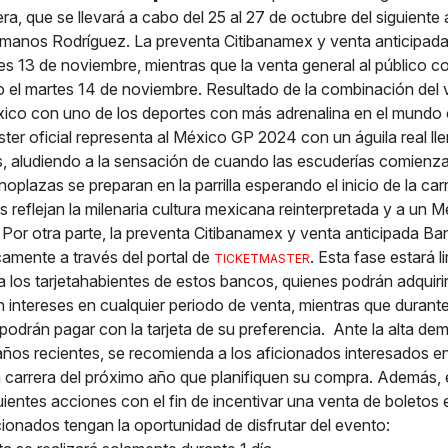
era
, que se llevará a cabo del 25 al 27 de octubre del siguiente 
manos Rodríguez.
La preventa Citibanamex y venta anticipad
nes 13 de noviembre, mientras que la venta general al público c
 el martes 14 de noviembre.
Resultado de la combinación del 
ico con uno de los deportes con más adrenalina en el mundo
ster oficial representa al México GP 2024 con un águila real ll
s, aludiendo a la sensación de cuando las escuderías comienzan
noplazas se preparan en la parrilla esperando el inicio de la car
s reflejan la milenaria cultura mexicana reinterpretada y a un 
Por otra parte, la preventa Citibanamex y venta anticipada Ba
camente a través del portal de
. Esta fase estará l
TICKETMASTER
 los tarjetahabientes de estos bancos, quienes podrán adquirir
 intereses en cualquier periodo de venta, mientras que durante
 podrán pagar con la tarjeta de su preferencia.
Ante la alta de
ños recientes, se recomienda a los aficionados interesados en
a carrera del próximo año que planifiquen su compra. Además,
guientes acciones con el fin de incentivar una venta de boletos 
cionados tengan la oportunidad de disfrutar del evento: