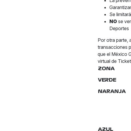
La prevent
Garantiza
Se limitar
NO
se ven
Deportes
Por otra parte, 
transacciones p
que el México GP
virtual de Ticke
ZONA
VERDE
NARANJA
AZUL