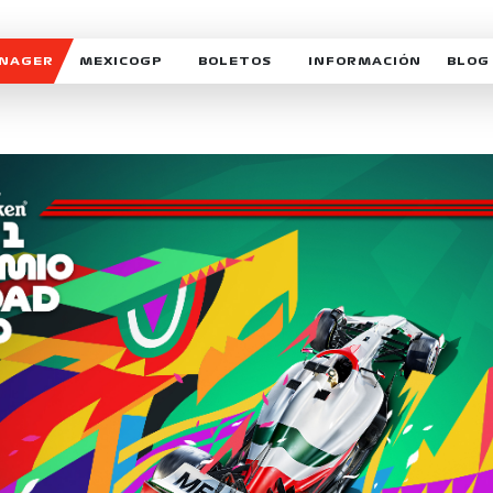
ANAGER
MEXICOGP
BOLETOS
INFORMACIÓN
BLOG
GALERIA SOCIAL
HORARIOS
NOTIC
SOMOS PARTE DEL VUELO
DUDAS
SUSCR
SOSTENIBILIDAD
DERECHO DE PRIMERA 
MEXI
CELEBRA CON NOSOTROS
REFORESTEMOS JUNTO
INTE
MOTORSPORT ACADEM
VOLUNTARIOS
EXPOSICIÓN FOTOGRÁF
CAMPEONATO
PATROCINADORES
LEGALES TICKETMAST