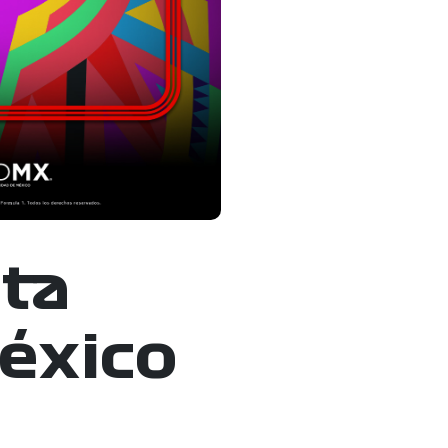
nta
México