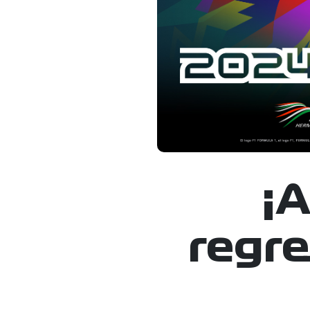
¡A
regre