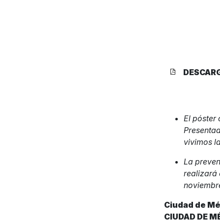
DESCAR
El póste
Presentad
vivimos l
La preven
realizará 
noviembr
Ciudad de Méx
CIUDAD DE M