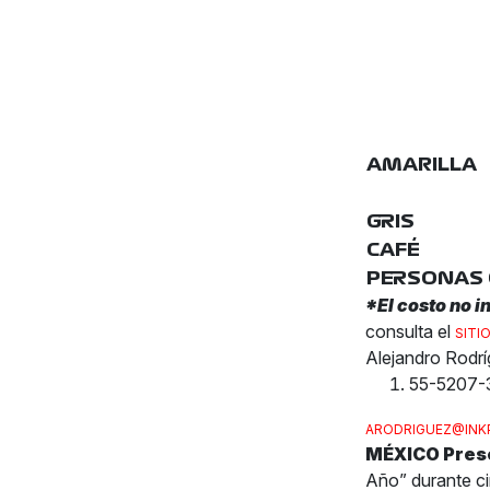
AMARILLA
GRIS
CAFÉ
PERSONAS 
*El costo no i
consulta el
SITIO
Alejandro Rodr
55-5207-
ARODRIGUEZ@INK
MÉXICO Pres
Año” durante 