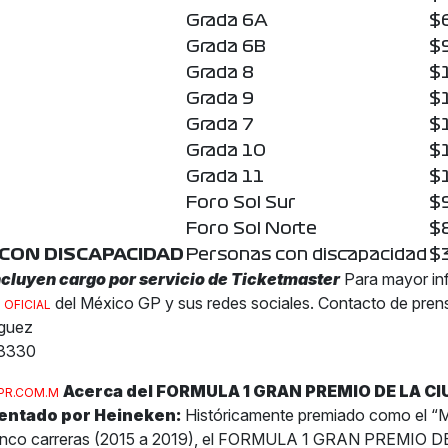
Grada 6A
$
Grada 6B
$
Grada 8
$
Grada 9
$
Grada 7
$
Grada 10
$
Grada 11
$
Foro Sol Sur
$
Foro Sol Norte
$
CON DISCAPACIDAD
Personas con discapacidad
$
ncluyen cargo por servicio de Ticketmaster
Para mayor in
del México GP y sus redes sociales.
Contacto de pre
 OFICIAL
íguez
3330
Acerca del FORMULA 1 GRAN PREMIO DE LA CI
PR.COM.M
entado por Heineken:
Históricamente premiado como el “M
cinco carreras (2015 a 2019), el FORMULA 1 GRAN PREMIO 