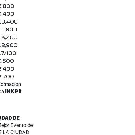
6,800
9,400
10,400
11,800
13,200
18,900
17,400
9,500
8,400
3,700
formación
nsa
INK PR
UDAD DE
ejor Evento del
DE LA CIUDAD