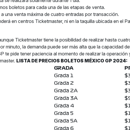
a se realizará solamente durante 1 día.
mos boletos para cada una de las etapas de venta.
á a una venta máxima de cuatro entradas por transacción.
derá en centros Ticketmaster, ni en la taquilla ubicada en el Pa
aunque Ticketmaster tiene la posibilidad de realizar hasta cuatr
or minuto, la demanda puede ser más alta que la capacidad del
 te pide tener paciencia al momento de realizar la operación y 
tmaster.
LISTA DE PRECIOS BOLETOS MÉXICO GP 2024:
GRADA
P
Grada 1
$
Grada 2
$
Grada 2A
$
Grada 3A
$
Grada 4
$
Grada 5
$
Grada 5A
$
Grada 6
$