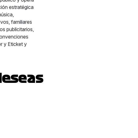
ión estratégica
úsica,
vos, familiares
s publicitarios,
 convenciones
r y Eticket y
deseas