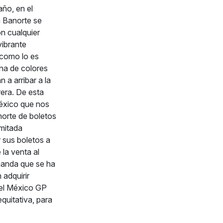
año, en el
a Banorte se
on cualquier
vibrante
 como lo es
ena de colores
 a arribar a la
rera. De esta
México que nos
norte de boletos
imitada
 sus boletos a
 la venta al
manda que se ha
 adquirir
 el México GP
equitativa, para