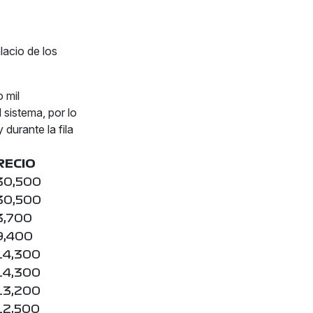
lacio de los
o mil
 sistema, por lo
durante la fila
RECIO
30,500
30,500
3,700
9,400
14,300
14,300
13,200
12,500