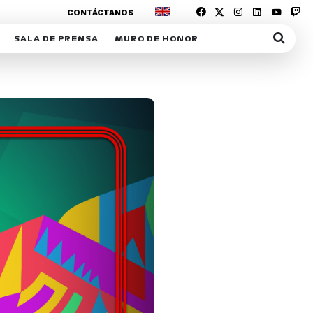
CONTÁCTANOS
SALA DE PRENSA
MURO DE HONOR
IAS
SUSCRIPCIÓN SALA DE PRENSA
IPCIÓN RACING NEWS
COMUNICADOS
OPCIÓN
COGP
ACREDITACIONES
S
RACTIVOS
Y
ICA
ER