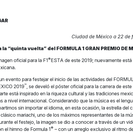
GAR
Ciudad de México a 22 de 
 la “quinta vuelta” del
FORMULA 1 GRAN PREMIO DE 
®
agen oficial para la F1
ESTA de este 2019; nuevamente está i
exicana.
un evento para festejar el inicio de las actividades del FOR
™
XICO 2019
, se develó el póster oficial para la carrera de este
rte está inspirado en la riqueza cultural y las tradiciones mex
s a nivel internacional. Considerando que la música es el lengu
timos sin importar el idioma, en esta ocasión, la estrella del ca
clásico mariachi, uno de los máximos representantes de la mú
urante el festejo, la imagen se dio a conocer a través de un vi
®
n el himno de Formula 1
– con un arreglo exclusivo al ritmo d