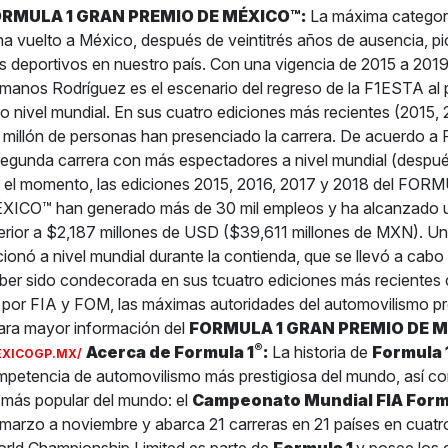
FORMULA 1 GRAN PREMIO DE MÉXICO™:
La máxima categorí
a vuelto a México, después de veintitrés años de ausencia, pi
 deportivos en nuestro país. Con una vigencia de 2015 a 2019
nos Rodríguez es el escenario del regreso de la F1ESTA al 
to nivel mundial. En sus cuatro ediciones más recientes (2015,
 millón de personas han presenciado la carrera. De acuerdo a
segunda carrera con más espectadores a nivel mundial (despu
a el momento, las ediciones 2015, 2016, 2017 y 2018 del FO
ICO™ han generado más de 30 mil empleos y ha alcanzado 
rior a $2,187 millones de USD ($39,611 millones de MXN). U
ionó a nivel mundial durante la contienda, que se llevó a cabo 
aber sido condecorada en sus tcuatro ediciones más recientes
por FIA y FOM, las máximas autoridades del automovilismo pr
Para mayor información del
FORMULA 1 GRAN PREMIO DE 
®
Acerca de Formula 1
:
La historia de
Formula 
EXICOGP.MX/
mpetencia de automovilismo más prestigiosa del mundo, así co
 más popular del mundo: el
Campeonato Mundial FIA Form
 marzo a noviembre y abarca 21 carreras en 21 países en cuatr