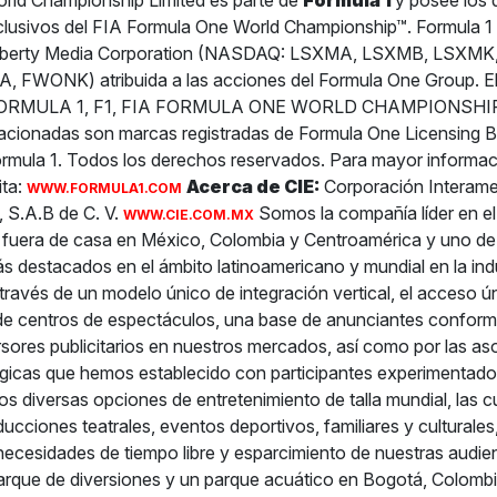
rld Championship Limited es parte de
Formula 1
y posee los
clusivos del FIA Formula One World Championship™. Formula 1
e Liberty Media Corporation (NASDAQ: LSXMA, LSXMB, LSXM
FWONK) atribuida a las acciones del Formula One Group. El
ORMULA 1, F1, FIA FORMULA ONE WORLD CHAMPIONSHI
lacionadas son marcas registradas de Formula One Licensing B
rmula 1. Todos los derechos reservados. Para mayor informac
ita:
Acerca de CIE:
Corporación Interame
WWW.FORMULA1.COM
, S.A.B de C. V.
Somos la compañía líder en e
WWW.CIE.COM.MX
 fuera de casa en México, Colombia y Centroamérica y uno de
ás destacados en el ámbito latinoamericano y mundial en la indu
través de un modelo único de integración vertical, el acceso ú
de centros de espectáculos, una base de anunciantes conform
ersores publicitarios en nuestros mercados, así como por las as
égicas que hemos establecido con participantes experimentados
os diversas opciones de entretenimiento de talla mundial, las c
ucciones teatrales, eventos deportivos, familiares y culturales,
necesidades de tiempo libre y esparcimiento de nuestras audie
rque de diversiones y un parque acuático en Bogotá, Colombi