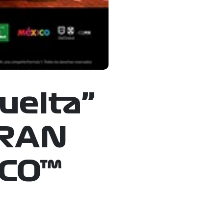
vuelta”
GRAN
ICO™