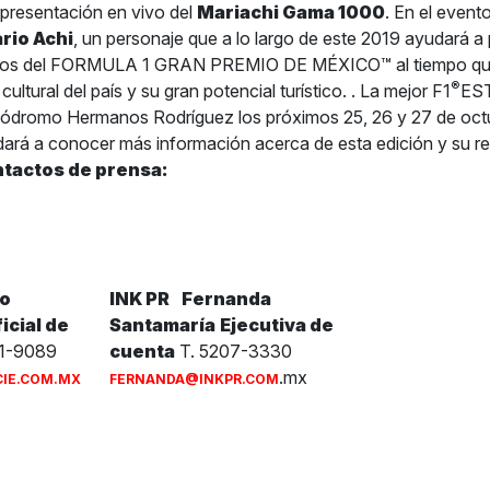
presentación en vivo del
Mariachi Gama 1000
. En el event
rio Achi
, un personaje que a lo largo de este 2019 ayudará 
ctos del FORMULA 1 GRAN PREMIO DE MÉXICO™ al tiempo que 
®
ultural del país y su gran potencial turístico. . La mejor F1
EST
utódromo Hermanos Rodríguez los próximos 25, 26 y 27 de oct
ará a conocer más información acerca de esta edición y su r
tactos de prensa:
co
INK PR
Fernanda
icial de
Santamaría
Ejecutiva de
1-9089
cuenta
T. 5207-3330
.mx
IE.COM.MX
FERNANDA@INKPR.COM