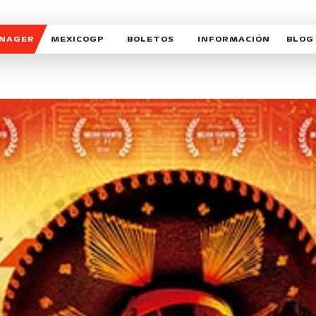
ANAGER
MEXICOGP
BOLETOS
INFORMACIÓN
BLOG
GALERIA SOCIAL
HORARIOS
NOTIC
SOMOS PARTE DEL VUELO
DUDAS
SUSCR
SOSTENIBILIDAD
DERECHO DE PRIMERA 
MEXI
CELEBRA CON NOSOTROS
REFORESTEMOS JUNTO
INTE
MOTORSPORT ACADEM
VOLUNTARIOS
EXPOSICIÓN FOTOGRÁF
CAMPEONATO
PATROCINADORES
LEGALES TICKETMAST