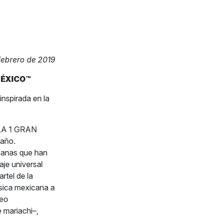
febrero de 2019
MÉXICO™
nspirada en la
MULA 1 GRAN
 año.
icanas que han
aje universal
rtel de la
sica mexicana a
deo
e mariachi–,