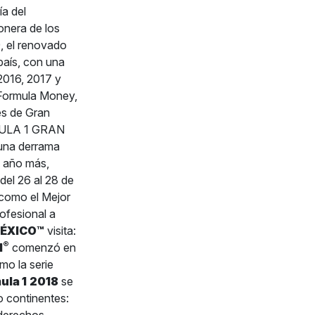
a del
onera de los
, el renovado
país, con una
 2016, 2017 y
 Formula Money,
és de Gran
RMULA 1 GRAN
una derrama
n año más,
del 26 al 28 de
 como el Mejor
ofesional a
MÉXICO™
visita:
®
1
comenzó en
mo la serie
ula 1
2018
se
o continentes: