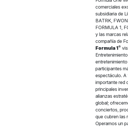
Formula One Wo
comerciales ex
subsidiaria d
BATRK, FWONA, 
FORMULA 1, F
y las marcas re
compañía de Fo
®
Formula 1
vis
Entretenimiento
entretenimiento
participantes m
espectáculo. A 
importante red 
principales inv
alianzas estrat
global; ofrecem
conciertos, prod
que cubren las 
Operamos un pa