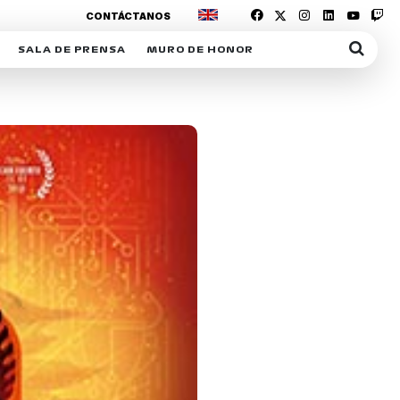
CONTÁCTANOS
SALA DE PRENSA
MURO DE HONOR
IAS
SUSCRIPCIÓN SALA DE PRENSA
IPCIÓN RACING NEWS
COMUNICADOS
OPCIÓN
COGP
ACREDITACIONES
S
RACTIVOS
Y
ICA
ER