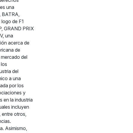
 derechos
 es una
K, BATRA,
 logo de F1
P, GRAND PRIX
V, una
ión acerca de
ricana de
l mercado del
 los
stria del
nico a una
ada por los
ociaciones y
 en la industria
uales incluyen
 entre otros,
ncias.
a. Asimismo,