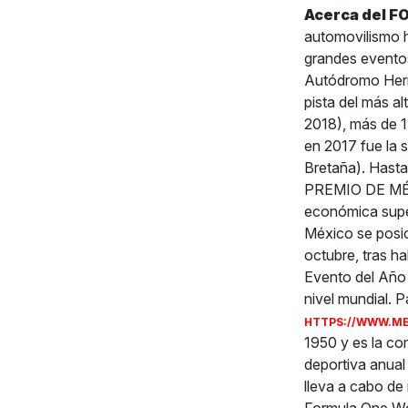
Acerca del 
automovilismo h
grandes eventos
Autódromo Herma
pista del más al
2018), más de 1
en 2017 fue la 
Bretaña). Hast
PREMIO DE MÉX
económica supe
México se posic
octubre, tras h
Evento del Año 
nivel mundial. 
HTTPS://WWW.M
1950 y es la co
deportiva anual
lleva a cabo de