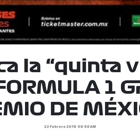
a la “quinta 
 FORMULA 1 
MIO DE MÉX
22 Febrero 2019
06:58 AM