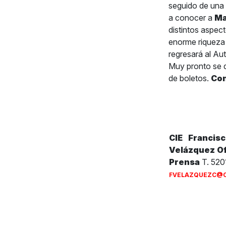
seguido de una 
a conocer a
Ma
distintos aspe
enorme riqueza c
regresará al A
Muy pronto se d
de boletos.
Con
CIE
Francis
Velázquez
Of
Prensa
T. 520
FVELAZQUEZC@C