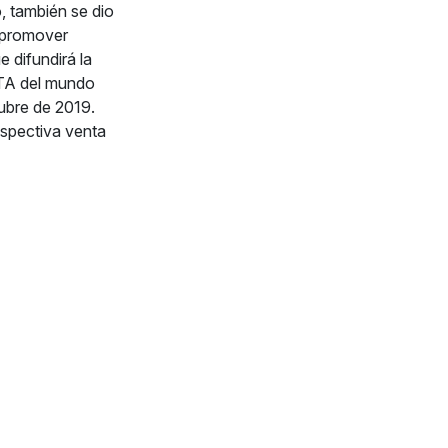
o, también se dio
a promover
difundirá la
A del mundo
ubre de 2019.
espectiva venta