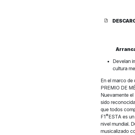
DESCAR
Arranca
Develan im
cultura m
En el marco de 
PREMIO DE MÉ
Nuevamente el a
sido reconocida
que todos compar
®
F1
ESTA es un 
nivel mundial. D
musicalizado co