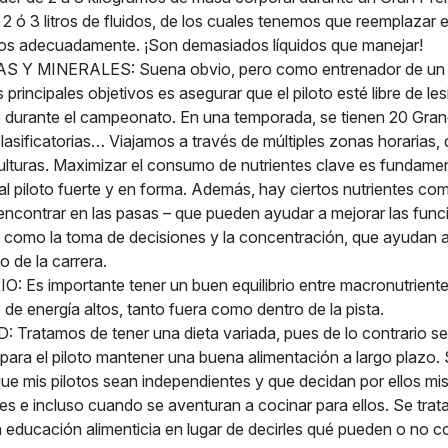
 2 ó 3 litros de fluidos, de los cuales tenemos que reemplazar
rlos adecuadamente. ¡Son demasiados líquidos que manejar!
 Y MINERALES: Suena obvio, pero como entrenador de un p
 principales objetivos es asegurar que el piloto esté libre de le
 durante el campeonato. En una temporada, se tienen 20 Gran
lasificatorias… Viajamos a través de múltiples zonas horarias, 
ulturas. Maximizar el consumo de nutrientes clave es fundamen
l piloto fuerte y en forma. Además, hay ciertos nutrientes co
encontrar en las pasas – que pueden ayudar a mejorar las func
 como la toma de decisiones y la concentración, que ayudan al 
o de la carrera.
: Es importante tener un buen equilibrio entre macronutrient
s de energía altos, tanto fuera como dentro de la pista.
 Tratamos de tener una dieta variada, pues de lo contrario se
l para el piloto mantener una buena alimentación a largo plazo.
ue mis pilotos sean independientes y que decidan por ellos mi
es e incluso cuando se aventuran a cocinar para ellos. Se trat
educación alimenticia en lugar de decirles qué pueden o no c