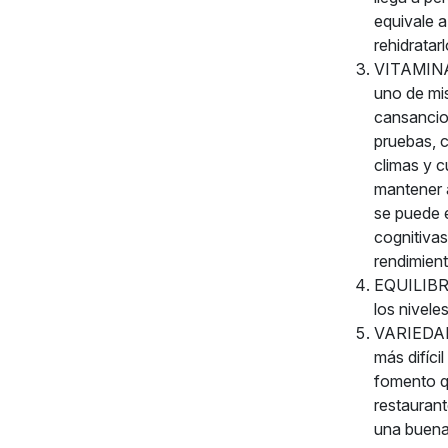
equivale a
rehidrata
VITAMINAS
uno de mis
cansancio
pruebas, c
climas y c
mantener a
se puede 
cognitivas
rendimient
EQUILIBRIO
los nivele
VARIEDAD:
más difíci
fomento q
restaurant
una buena 