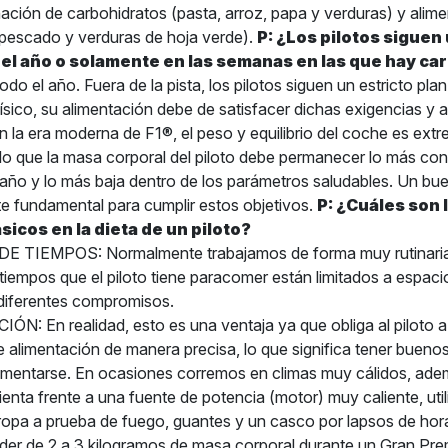
ción de carbohidratos (pasta, arroz, papa y verduras) y alime
, pescado y verduras de hoja verde).
P: ¿Los pilotos siguen
el año o solamente en las semanas en las que hay ca
do el año. Fuera de la pista, los pilotos siguen un estricto pla
ísico, su alimentación debe de satisfacer dichas exigencias y 
n la era moderna de F1®, el peso y equilibrio del coche es ex
 lo que la masa corporal del piloto debe permanecer lo más con
 año y lo más baja dentro de los parámetros saludables. Un bu
rte fundamental para cumplir estos objetivos.
P: ¿Cuáles son 
icos en la dieta de un piloto?
 TIEMPOS: Normalmente trabajamos de forma muy rutinaria e
 tiempos que el piloto tiene paracomer están limitados a espac
 diferentes compromisos.
N: En realidad, esto es una ventaja ya que obliga al piloto a 
 alimentación de manera precisa, lo que significa tener buenos
limentarse. En ocasiones corremos en climas muy cálidos, ade
sienta frente a una fuente de potencia (motor) muy caliente, ut
opa a prueba de fuego, guantes y un casco por lapsos de horas
rder de 2 a 3 kilogramos de masa corporal durante un Gran Pre