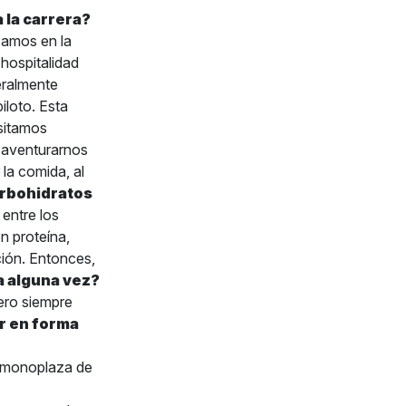
 la carrera?
zamos en la
hospitalidad
eralmente
iloto. Esta
esitamos
a aventurarnos
 la comida, al
arbohidratos
entre los
n proteína,
ción. Entonces,
a alguna vez?
ero siempre
r en forma
n monoplaza de