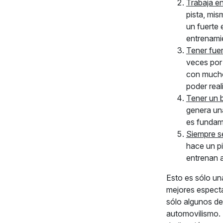
Trabaja e
pista, mis
un fuerte 
entrenamie
Tener fue
veces por 
con muchos
poder real
Tener un 
genera una
es fundame
Siempre s
hace un pi
entrenan a
Esto es sólo un
mejores espectá
sólo algunos de 
automovilismo. D