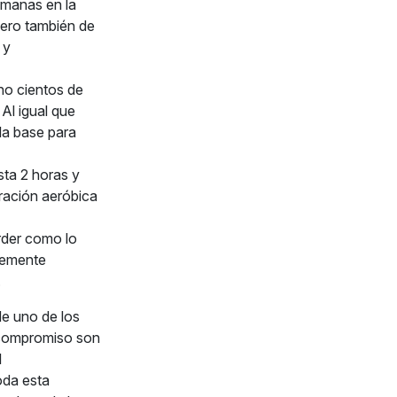
umanas en la
pero también de
 y
eno cientos de
 Al igual que
 la base para
ta 2 horas y
aración aeróbica
rder como lo
blemente
.
de uno de los
 compromiso son
l
oda esta