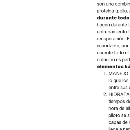
son una combina
proteína (pollo
durante todo 
hacen durante to
entrenamiento f
recuperación. E
importante, por
durante todo el
nutrición es pa
elementos bás
MANEJO DE
lo que los
entre sus
HIDRATACIÓ
tiempos de
hora de a
piloto se 
capas de r
llega a pe