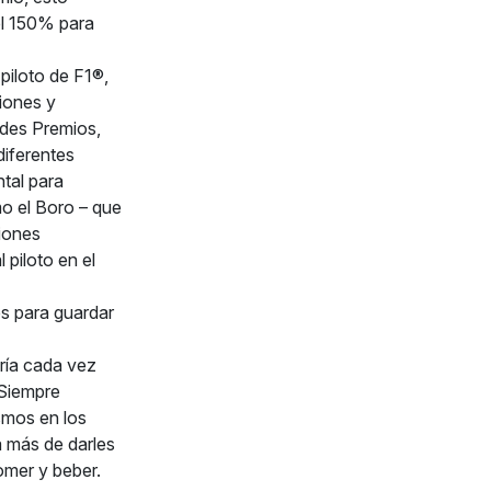
 el 150% para
iloto de F1®,
siones y
des Premios,
diferentes
tal para
mo el Boro – que
iones
piloto en el
es para guardar
ría cada vez
 Siempre
smos en los
a más de darles
omer y beber.