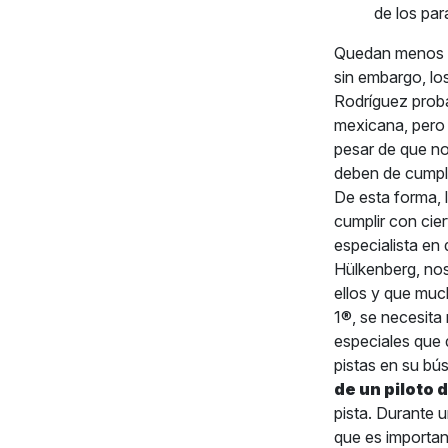
de los pa
Quedan menos d
sin embargo, lo
Rodríguez proba
mexicana, pero 
pesar de que no 
deben de cumpl
De esta forma, 
cumplir con cie
especialista en
Hülkenberg, nos
ellos y que muc
1®, se necesita
especiales que 
pistas en su bú
de un piloto 
pista. Durante 
que es importan