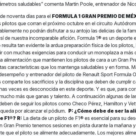
rámetros saludables” comenta Martin Poole, entrenador de Nic
e noventa días para el
FORMULA 1 GRAN PREMIO DE MÉX
s pilotos que corran el próximo octubre en el circuito Autód
blemente no podrán disfrutar a su antojo las delicias de la f
sí de nuestra incomparable afición. Formula 1® es un deporte e
resulta tan evidente la ardua preparación física de los pilotos, 
ir con muchas exigencias para conducir un monoplaza a más 
la alimentación que mantienen los pilotos de cara a un Gran P
rtas características que los mantenga saludables y en forma. M
 desempeño y entrenador del piloto de Renault Sport Formula
 comparte los sacrificios y la disciplina que deben de cumplir 
has veces es desconocida en este deporte. Y es que, para cor
 mucho más que ganas y talento. A continuación algunas de las
deben de seguir los pilotos como Checo Pérez, Hamilton y Vett
squeda por alcanzar el pódium.
P: ¿Cómo debe de ser la a
de F1®?
R:
La dieta de un piloto de F1® es esencial para su de
un Gran Premio tenemos sesiones en pista durante la mañana y l
te que el piloto se alimente adecuadamente. Los mejores alim