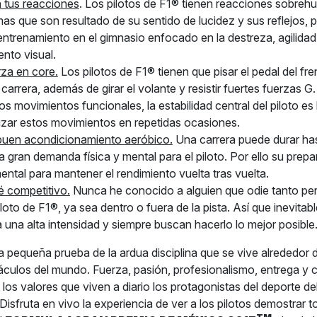
n tus reacciones
. Los pilotos de F1® tienen reacciones sobreh
mas que son resultado de su sentido de lucidez y sus reflejos, 
entrenamiento en el gimnasio enfocado en la destreza, agilidad
nto visual.
rza en core.
Los pilotos de F1® tienen que pisar el pedal del fr
carrera, además de girar el volante y resistir fuertes fuerzas G.
 movimientos funcionales, la estabilidad central del piloto es
izar estos movimientos en repetidas ocasiones.
buen acondicionamiento aeróbico.
Una carrera puede durar has
 gran demanda física y mental para el piloto. Por ello su prep
ntal para mantener el rendimiento vuelta tras vuelta.
é competitivo.
Nunca he conocido a alguien que odie tanto pe
loto de F1®, ya sea dentro o fuera de la pista. Así que inevita
 una alta intensidad y siempre buscan hacerlo lo mejor posible
a pequeña prueba de la ardua disciplina que se vive alrededor 
culos del mundo. Fuerza, pasión, profesionalismo, entrega y
los valores que viven a diario los protagonistas del deporte de
isfruta en vivo la experiencia de ver a los pilotos demostrar t