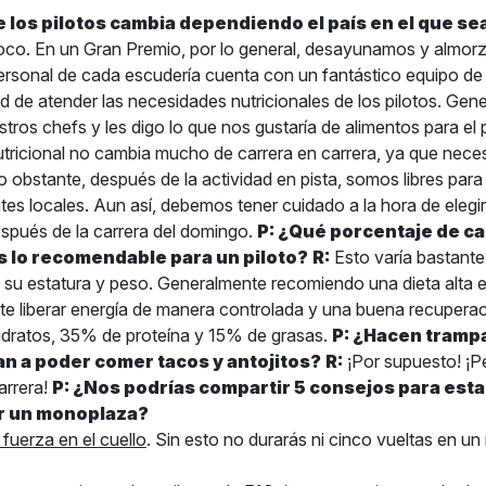
e los pilotos cambia dependiendo el país en el que sea
co. En un Gran Premio, por lo general, desayunamos y almor
personal de cada escudería cuenta con un fantástico equipo de 
d de atender las necesidades nutricionales de los pilotos. Gen
tros chefs y les digo lo que nos gustaría de alimentos para el p
nutricional no cambia mucho de carrera en carrera, ya que nec
o obstante, después de la actividad en pista, somos libres par
tes locales. Aun así, debemos tener cuidado a la hora de elegir
spués de la carrera del domingo.
P: ¿Qué porcentaje de c
s lo recomendable para un piloto?
R:
Esto varía bastante 
a su estatura y peso. Generalmente recomiendo una dieta alta e
te liberar energía de manera controlada y una buena recupera
dratos, 35% de proteína y 15% de grasas.
P: ¿Hacen tramp
n a poder comer tacos y antojitos?
R:
¡Por supuesto! ¡P
arrera!
P: ¿Nos podrías compartir 5 consejos para esta
r un monoplaza?
 fuerza en el cuello
. Sin esto no durarás ni cinco vueltas en u