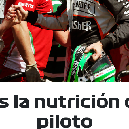
s la nutrición
piloto