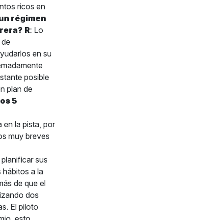
ntos ricos en
 un régimen
rrera?
R
: Lo
n de
ayudarlos en su
tremadamente
stante posible
en plan de
los 5
n la pista, por
ios muy breves
planificar sus
 hábitos a la
más de que el
ilizando dos
. El piloto
mio, esto