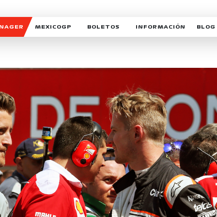
ANAGER
MEXICOGP
BOLETOS
INFORMACIÓN
BLOG
GALERIA SOCIAL
HORARIOS
NOTIC
SOMOS PARTE DEL VUELO
DUDAS
SUSCR
SOSTENIBILIDAD
DERECHO DE PRIMERA 
MEXI
CELEBRA CON NOSOTROS
REFORESTEMOS JUNTO
INTE
MOTORSPORT ACADEM
VOLUNTARIOS
EXPOSICIÓN FOTOGRÁF
CAMPEONATO
PATROCINADORES
LEGALES TICKETMAST