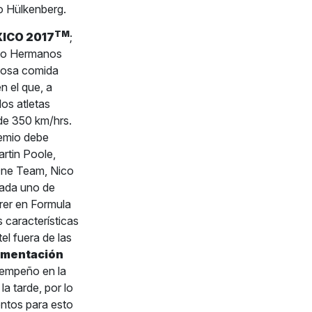
o Hülkenberg.
TM
ICO 2017
;
romo Hermanos
amosa comida
n el que, a
los atletas
de 350 km/hrs.
remio debe
artin Poole,
 One Team, Nico
cada uno de
rer en Formula
 características
el fuera de las
limentación
sempeño en la
a tarde, por lo
entos para esto