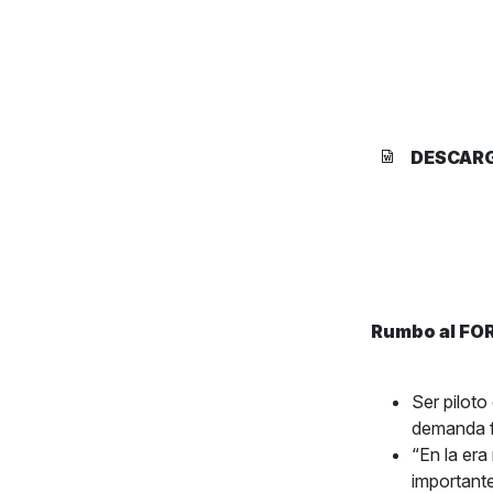
DESCAR
Rumbo al FOR
Ser piloto
demanda f
“En la era
importante