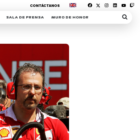
CONTÁCTANOS
SALA DE PRENSA
MURO DE HONOR
IAS
SUSCRIPCIÓN SALA DE PRENSA
IPCIÓN RACING NEWS
COMUNICADOS
OPCIÓN
COGP
ACREDITACIONES
S
RACTIVOS
Y
ICA
ER