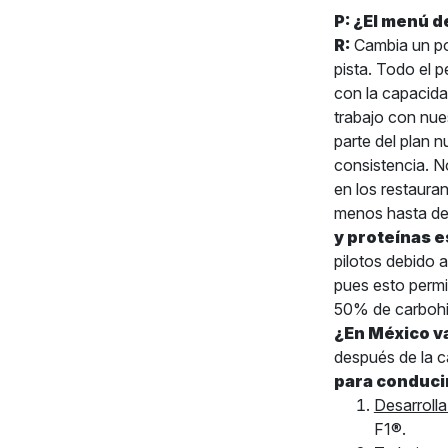
P: ¿El menú d
R:
Cambia un po
pista. Todo el 
con la capacida
trabajo con nues
parte del plan 
consistencia. N
en los restauran
menos hasta de
y proteínas e
pilotos debido 
pues esto permi
50% de carbohi
¿En México va
después de la c
para conduci
Desarrolla
F1®.