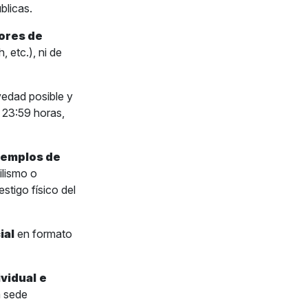
blicas.
ores de
 etc.), ni de
vedad posible y
s 23:59 horas,
jemplos de
ilismo o
stigo físico del
ial
en formato
ividual
e
a sede