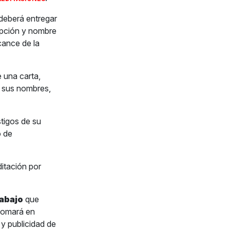
 deberá entregar
pción y nombre
lcance de la
 una carta,
n sus nombres,
stigos de su
o de
ditación por
rabajo
que
 tomará en
 y publicidad de