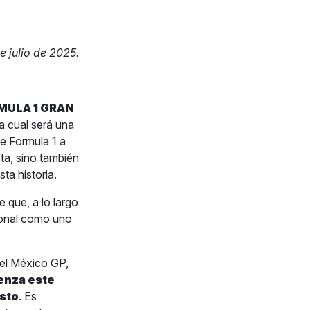
 julio de 2025.
MULA 1 GRAN
 la cual será una
e Formula 1 a
ta, sino también
ta historia.
 que, a lo largo
cional como uno
del México GP,
enza este
osto
. Es