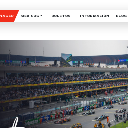
ANAGER
MEXICOGP
BOLETOS
INFORMACIÓN
BLOG
GALERIA SOCIAL
HORARIOS
NOTIC
SOMOS PARTE DEL VUELO
DUDAS
SUSCR
SOSTENIBILIDAD
DERECHO DE PRIMERA 
MEXI
CELEBRA CON NOSOTROS
REFORESTEMOS JUNTO
INTE
MOTORSPORT ACADEM
VOLUNTARIOS
EXPOSICIÓN FOTOGRÁF
CAMPEONATO
PATROCINADORES
LEGALES TICKETMAST