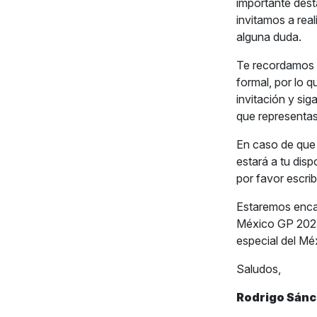
importante dest
invitamos a real
alguna duda.
Te recordamos q
formal, por lo 
invitación y si
que representas
En caso de que 
estará a tu dis
por favor escri
Estaremos encan
México GP 2025,
especial del M
Saludos,
Rodrigo Sán