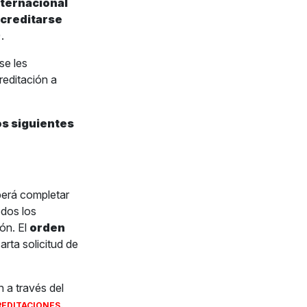
nternacional
acreditarse
.
se les
reditación a
os siguientes
berá completar
odos los
ón. El
orden
arta solicitud de
n a través del
.
EDITACIONES