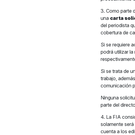
3. Como parte d
una
carta sol
del periodista q
cobertura de ca
Si se requiere 
podrá utilizar l
respectivament
Si se trata de u
trabajo, además
comunicación pa
Ninguna solicitu
parte del direct
4. La FIA consi
solamente será 
cuenta a los ed