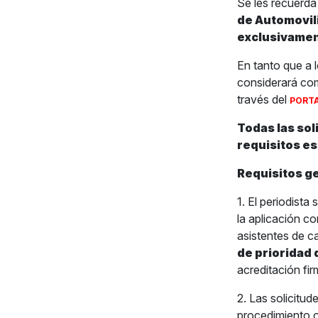
Se les recuerda
de Automovil
exclusivamen
En tanto que a 
considerará com
través del
PORTA
Todas las sol
requisitos es
Requisitos ge
1. El periodist
la aplicación c
asistentes de c
de prioridad 
acreditación fir
2. Las solicitud
procedimiento o