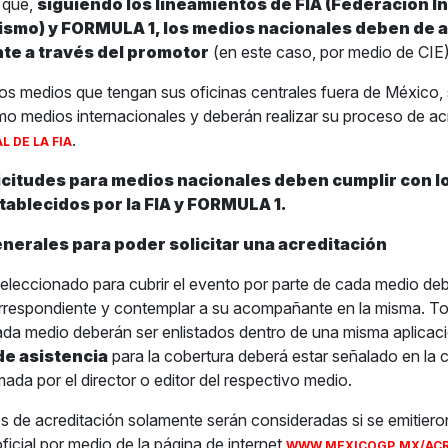
 que,
siguiendo los lineamientos de FIA (Federación I
ismo) y FORMULA 1, los medios nacionales deben de 
te a través del promotor
(en este caso, por medio de CIE)
los medios que tengan sus oficinas centrales fuera de México, 
o medios internacionales y deberán realizar su proceso de ac
.
L DE LA FIA
icitudes para medios nacionales deben cumplir con l
tablecidos por la FIA y FORMULA 1.
nerales para poder solicitar una acreditación
a seleccionado para cubrir el evento por parte de cada medio de
orrespondiente y contemplar a su acompañante en la misma. T
ada medio deberán ser enlistados dentro de una misma aplicaci
de asistencia
para la cobertura deberá estar señalado en la c
mada por el director o editor del respectivo medio.
es de acreditación solamente serán consideradas si se emitiero
ficial por medio de la página de internet
WWW.MEXICOGP.MX/ACR