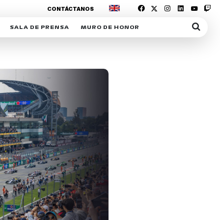
CONTÁCTANOS
SALA DE PRENSA
MURO DE HONOR
IAS
SUSCRIPCIÓN SALA DE PRENSA
IPCIÓN RACING NEWS
COMUNICADOS
OPCIÓN
COGP
ACREDITACIONES
S
RACTIVOS
Y
ICA
ER