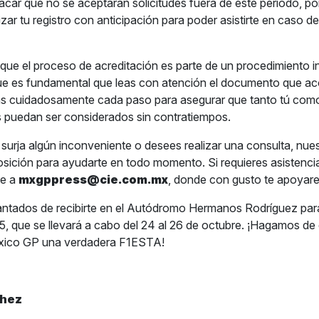
acar que no se aceptarán solicitudes fuera de este periodo, por
izar tu registro con anticipación para poder asistirte en caso de
ue el proceso de acreditación es parte de un procedimiento i
que es fundamental que leas con atención el documento que 
gas cuidadosamente cada paso para asegurar que tanto tú como
 puedan ser considerados sin contratiempos.
surja algún inconveniente o desees realizar una consulta, nue
posición para ayudarte en todo momento. Si requieres asistenci
be a
mxgppress@cie.com.mx
, donde con gusto te apoyar
tados de recibirte en el Autódromo Hermanos Rodríguez para
 que se llevará a cabo del 24 al 26 de octubre. ¡Hagamos de 
éxico GP una verdadera F1ESTA!
chez