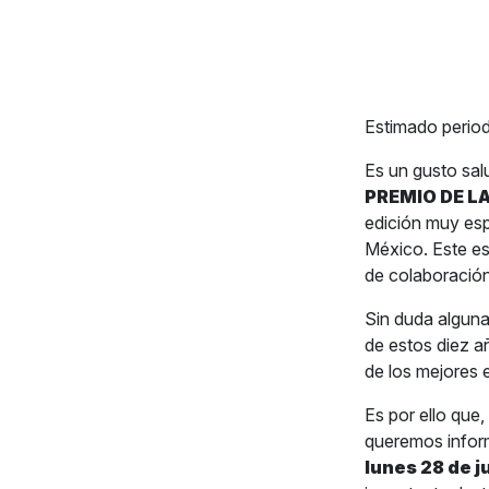
Estimado period
Es un gusto sal
PREMIO DE LA
edición muy esp
México. Este es
de colaboración
Sin duda alguna,
de estos diez a
de los mejores 
Es por ello que
queremos infor
lunes 28 de j