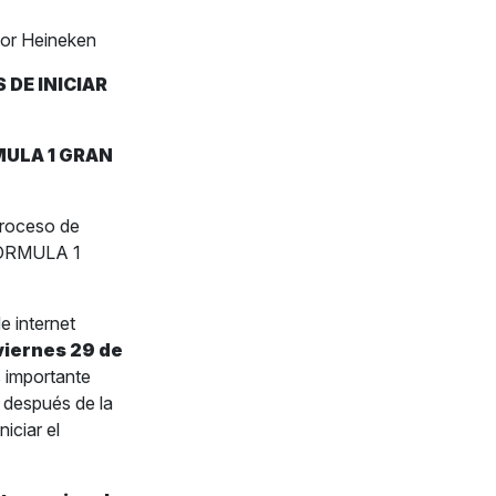
r Heineken
DE INICIAR
RMULA 1 GRAN
proceso de
 FORMULA 1
e internet
 viernes 29 de
s importante
 después de la
iciar el