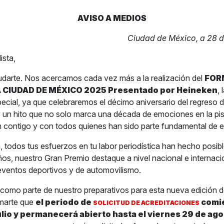
AVISO A MEDIOS
Ciudad de México, a 28 de
ista,
udarte. Nos acercamos cada vez más a la realización del
FOR
 CIUDAD DE MÉXICO 2025 Presentado por Heineken
,
ecial, ya que celebraremos el décimo aniversario del regreso d
 un hito que no solo marca una década de emociones en la pis
 contigo y con todos quienes han sido parte fundamental de es
 todos tus esfuerzos en tu labor periodística han hecho posible
ños, nuestro Gran Premio destaque a nivel nacional e interna
eventos deportivos y de automovilismo.
, como parte de nuestro preparativos para esta nueva edición 
marte que
el periodo de
comi
SOLICITUD DE ACREDITACIONES
ulio y permanecerá abierto hasta el viernes 29 de ag