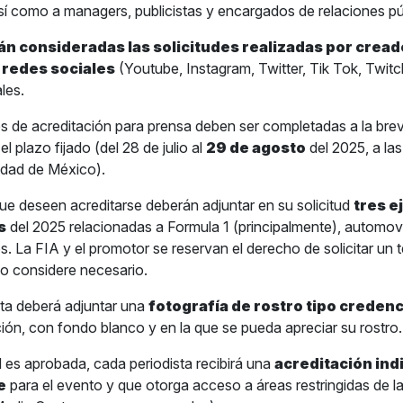
sí como a managers, publicistas y encargados de relaciones pú
n consideradas las solicitudes realizadas por cread
 redes sociales
(Youtube, Instagram, Twitter, Tik Tok, Twitch,
les.
des de acreditación para prensa deben ser completadas a la bre
el plazo fijado (del 28 de julio al
29 de agosto
del 2025, a la
udad de México).
ue deseen acreditarse deberán adjuntar en su solicitud
tres e
s
del 2025 relacionadas a Formula 1 (principalmente), automov
 La FIA y el promotor se reservan el derecho de solicitar un te
o considere necesario.
sta deberá adjuntar una
fotografía de rostro tipo credenc
ución, con fondo blanco y en la que se pueda apreciar su rostro.
ud es aprobada, cada periodista recibirá una
acreditación ind
e
para el evento y que otorga acceso a áreas restringidas de l