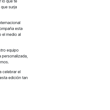
 lo que te
 que surja
nternacional
acompaña esta
 el medio al
stro equipo
a personalizada,
emos.
 celebrar el
esta edición tan