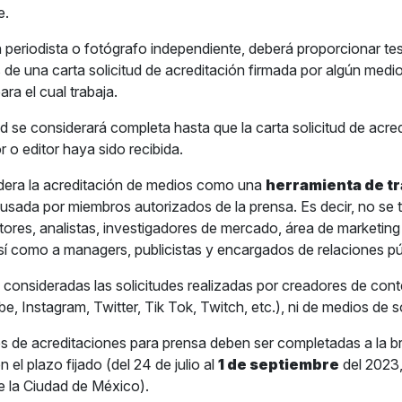
e.
n periodista o fotógrafo independiente, deberá proporcionar te
 de una carta solicitud de acreditación firmada por algún medi
ra el cual trabaja.
d se considerará completa hasta que la carta solicitud de acre
or o editor haya sido recibida.
dera la acreditación de medios como una
herramienta de t
usada por miembros autorizados de la prensa. Es decir, no se
itores, analistas, investigadores de mercado, área de marketing
sí como a managers, publicistas y encargados de relaciones pú
onsideradas las solicitudes realizadas por creadores de cont
e, Instagram, Twitter, Tik Tok, Twitch, etc.), ni de medios de s
des de acreditaciones para prensa deben ser completadas a la 
n el plazo fijado (del 24 de julio al
1 de septiembre
del 2023,
e la Ciudad de México).