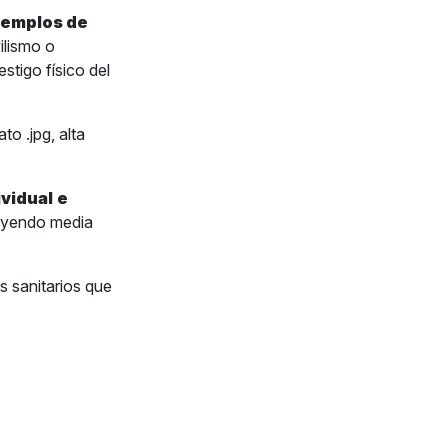
jemplos de
ilismo o
stigo físico del
to .jpg, alta
ividual
e
luyendo media
s sanitarios que