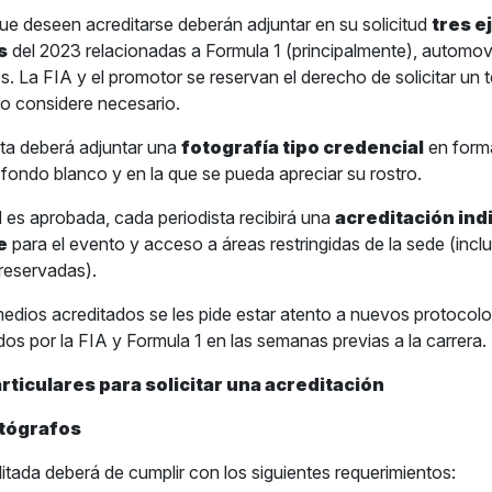
ue deseen acreditarse deberán adjuntar en su solicitud
tres e
s
del 2023 relacionadas a Formula 1 (principalmente), automov
 La FIA y el promotor se reservan el derecho de solicitar un te
o considere necesario.
sta deberá adjuntar una
fotografía tipo credencial
en forma
 fondo blanco y en la que se pueda apreciar su rostro.
ud es aprobada, cada periodista recibirá una
acreditación ind
e
para el evento y acceso a áreas restringidas de la sede (inc
reservadas).
medios acreditados se les pide estar atento a nuevos protocolo
os por la FIA y Formula 1 en las semanas previas a la carrera.
rticulares para solicitar una acreditación
otógrafos
itada deberá de cumplir con los siguientes requerimientos: