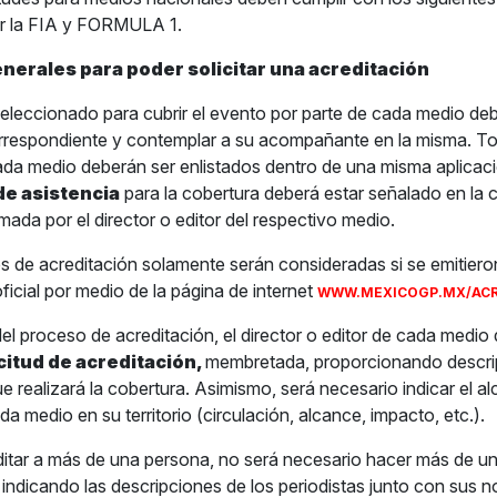
or la FIA y FORMULA 1.
nerales para poder solicitar una acreditación
a seleccionado para cubrir el evento por parte de cada medio de
orrespondiente y contemplar a su acompañante en la misma. T
ada medio deberán ser enlistados dentro de una misma aplicaci
de asistencia
para la cobertura deberá estar señalado en la c
rmada por el director o editor del respectivo medio.
es de acreditación solamente serán consideradas si se emitiero
ficial por medio de la página de internet
WWW.MEXICOGP.MX/ACR
el proceso de acreditación, el director o editor de cada medio
icitud de acreditación,
membretada, proporcionando descri
ue realizará la cobertura. Asimismo, será necesario indicar el a
a medio en su territorio (circulación, alcance, impacto, etc.).
editar a más de una persona, no será necesario hacer más de un
a indicando las descripciones de los periodistas junto con sus 