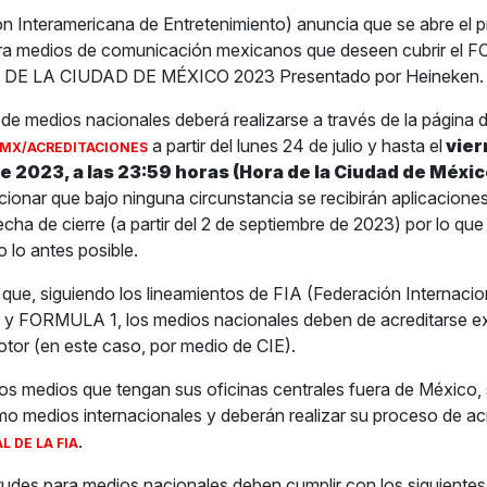
n Interamericana de Entretenimiento) anuncia que se abre el 
ara medios de comunicación mexicanos que deseen cubrir el
E LA CIUDAD DE MÉXICO 2023 Presentado por Heineken.
 de medios nacionales deberá realizarse a través de la página d
a partir del lunes 24 de julio y hasta el
vier
MX/ACREDITACIONES
 2023, a las 23:59 horas (Hora de la Ciudad de Méxic
ionar que bajo ninguna circunstancia se recibirán aplicacione
echa de cierre (a partir del 2 de septiembre de 2023) por lo 
o lo antes posible.
 que, siguiendo los lineamientos de FIA (Federación Internacio
 y FORMULA 1, los medios nacionales deben de acreditarse e
otor (en este caso, por medio de CIE).
los medios que tengan sus oficinas centrales fuera de México, 
o medios internacionales y deberán realizar su proceso de ac
.
L DE LA FIA
itudes para medios nacionales deben cumplir con los siguientes 