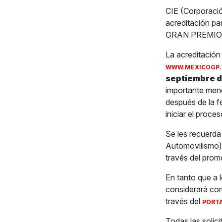
CIE (Corporació
acreditación p
GRAN PREMIO D
La acreditación
WWW.MEXICOGP.
septiembre de
importante menc
después de la f
iniciar el proces
Se les recuerda
Automovilismo)
través del prom
En tanto que a 
considerará com
través del
PORTA
Todas las solic