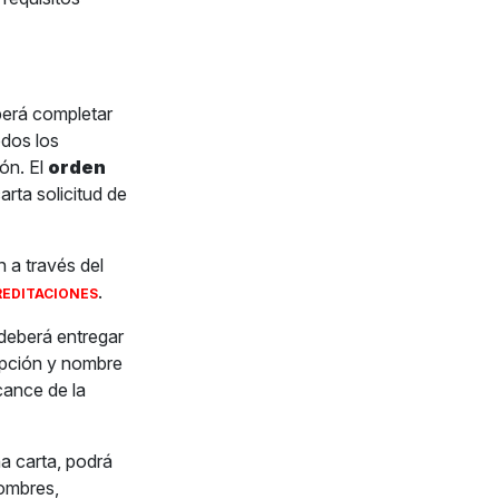
berá completar
odos los
ón. El
orden
arta solicitud de
n a través del
.
EDITACIONES
 deberá entregar
pción y nombre
lcance de la
a carta, podrá
nombres,