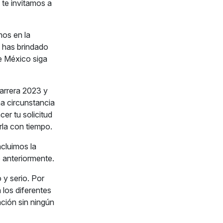
 te invitamos a
mos en la
 has brindado
e México siga
carrera 2023 y
a circunstancia
er tu solicitud
la con tiempo.
ncluimos la
 anteriormente.
 y serio. Por
 los diferentes
ación sin ningún