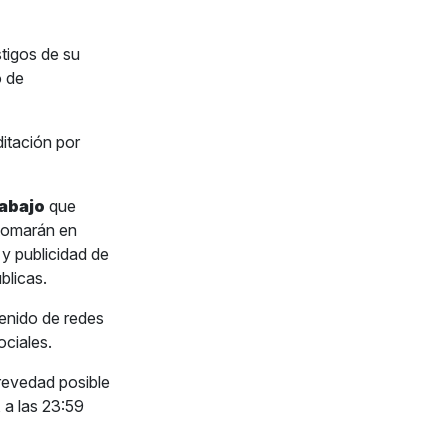
stigos de su
o de
ditación por
rabajo
que
 tomarán en
 y publicidad de
blicas.
enido de redes
ociales.
brevedad posible
 a las 23:59