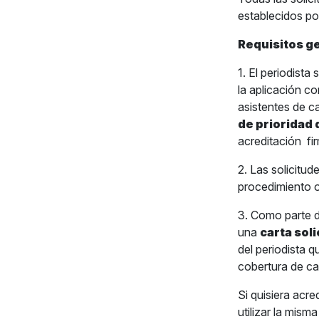
establecidos p
Requisitos ge
1. El periodist
la aplicación c
asistentes de c
de prioridad 
acreditación
fi
2. Las solicitud
procedimiento o
3. Como parte d
una
carta sol
del periodista q
cobertura de cad
Si quisiera acr
utilizar la mism