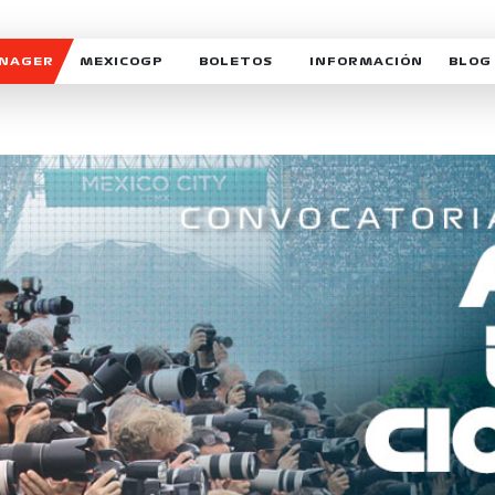
ANAGER
MEXICOGP
BOLETOS
INFORMACIÓN
BLOG
GALERIA SOCIAL
HORARIOS
NOTIC
SOMOS PARTE DEL VUELO
DUDAS
SUSCR
SOSTENIBILIDAD
DERECHO DE PRIMERA 
MEXI
CELEBRA CON NOSOTROS
REFORESTEMOS JUNTO
INTE
MOTORSPORT ACADEM
VOLUNTARIOS
EXPOSICIÓN FOTOGRÁF
CAMPEONATO
PATROCINADORES
LEGALES TICKETMAST