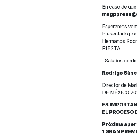
En caso de que 
mxgppress@
Esperamos ve
Presentado por 
Hermanos Rodríg
F1ESTA.
Saludos cordia
Rodrigo Sán
Director de M
DE MÉXICO 202
ES IMPORTAN
EL PROCESO 
Próxima aper
1 GRAN PREMI