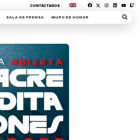
CONTÁCTANOS
SALA DE PRENSA
MURO DE HONOR
IAS
SUSCRIPCIÓN SALA DE PRENSA
IPCIÓN RACING NEWS
COMUNICADOS
OPCIÓN
COGP
ACREDITACIONES
S
RACTIVOS
Y
ICA
ER