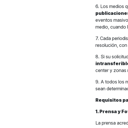
6. Los medios q
publicacione
eventos masivos.
medio, cuando l
7. Cada periodi
resolución, con
8. Si su solicit
intransferibl
center y zonas 
9. A todos los 
sean determinad
Requisitos pa
1. Prensa y F
La prensa acred