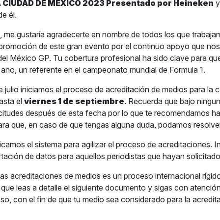
 CIUDAD DE MÉXICO 2023 Presentado por Heineken
y
e él.
 me gustaría agradecerte en nombre de todos los que trabaja
promoción de este gran evento por el continuo apoyo que nos
 del México GP. Tu cobertura profesional ha sido clave para qu
año, un referente en el campeonato mundial de Formula 1.
e julio iniciamos el proceso de acreditación de medios para la 
asta el
viernes 1 de septiembre
. Recuerda que bajo ningun
licitudes después de esta fecha por lo que te recomendamos hac
ara que, en caso de que tengas alguna duda, podamos resolver
icamos el sistema para agilizar el proceso de acreditaciones. I
tación de datos para aquellos periodistas que hayan solicitado
 las acreditaciones de medios es un proceso internacional rígido
 que leas a detalle el siguiente documento y sigas con atención
so, con el fin de que tu medio sea considerado para la acredit