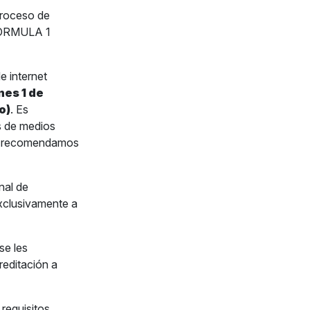
proceso de
 FORMULA 1
e internet
nes 1 de
o)
. Es
s de medios
que recomendamos
nal de
xclusivamente a
se les
reditación a
requisitos