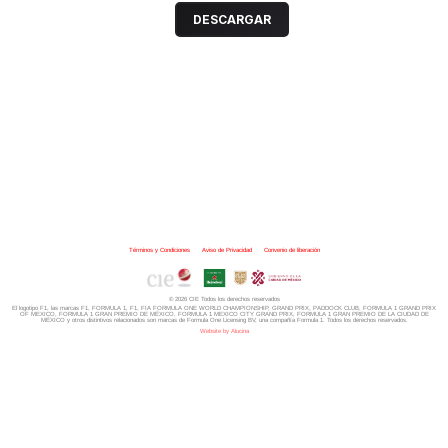
DESCARGAR
Términos y Condiciones
|
Aviso de Privacidad
|
Convenio de liberación
© 2026 CIE Todos los derechos reservados
El logotipo F1, las marcas F1, FORMULA 1, F1, FIA FORMULA ONE WORLD CHAMPIONSHIP, GRAND PRIX,
PADDOCK CLUB,
FORMULA 1 GRAND PRIX
OF MEXICO, FORMULA 1 GRAN PREMIO DE MÉXICO,
FORMULA 1 MEXICO CITY GRAND PRIX,
FORMULA 1 GRAN PREMIO DE LA CIUDAD DE
MÉXICO y otros distintivos
relacionados son marcas de Formula One Licensing BV,
una compañía Formula 1. Todos los derechos reservados.
Website by Alucina