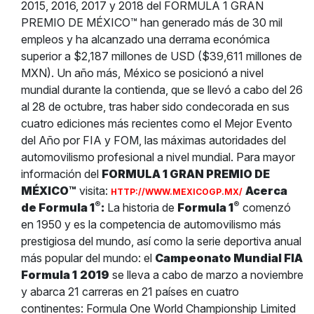
2015, 2016, 2017 y 2018 del FORMULA 1 GRAN
PREMIO DE MÉXICO™ han generado más de 30 mil
empleos y ha alcanzado una derrama económica
superior a $2,187 millones de USD ($39,611 millones de
MXN). Un año más, México se posicionó a nivel
mundial durante la contienda, que se llevó a cabo del 26
al 28 de octubre, tras haber sido condecorada en sus
cuatro ediciones más recientes como el Mejor Evento
del Año por FIA y FOM, las máximas autoridades del
automovilismo profesional a nivel mundial. Para mayor
información del
FORMULA 1 GRAN PREMIO DE
MÉXICO™
visita:
Acerca
HTTP://WWW.MEXICOGP.MX/
®
®
de Formula 1
:
La historia de
Formula 1
comenzó
en 1950 y es la competencia de automovilismo más
prestigiosa del mundo, así como la serie deportiva anual
más popular del mundo: el
Campeonato Mundial FIA
Formula 1
2019
se lleva a cabo de marzo a noviembre
y abarca 21 carreras en 21 países en cuatro
continentes: Formula One World Championship Limited