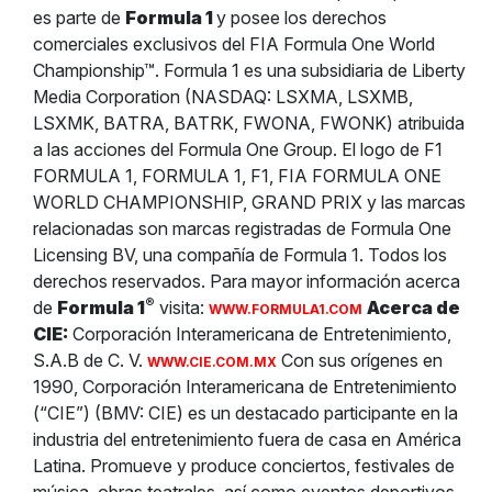
es parte de
Formula 1
y posee los derechos
comerciales exclusivos del FIA Formula One World
Championship™. Formula 1 es una subsidiaria de Liberty
Media Corporation (NASDAQ: LSXMA, LSXMB,
LSXMK, BATRA, BATRK, FWONA, FWONK) atribuida
a las acciones del Formula One Group. El logo de F1
FORMULA 1, FORMULA 1, F1, FIA FORMULA ONE
WORLD CHAMPIONSHIP, GRAND PRIX y las marcas
relacionadas son marcas registradas de Formula One
Licensing BV, una compañía de Formula 1. Todos los
derechos reservados. Para mayor información acerca
®
de
Formula 1
visita:
Acerca de
WWW.FORMULA1.COM
CIE:
Corporación Interamericana de Entretenimiento,
S.A.B de C. V.
Con sus orígenes en
WWW.CIE.COM.MX
1990, Corporación Interamericana de Entretenimiento
(“CIE”) (BMV: CIE) es un destacado participante en la
industria del entretenimiento fuera de casa en América
Latina. Promueve y produce conciertos, festivales de