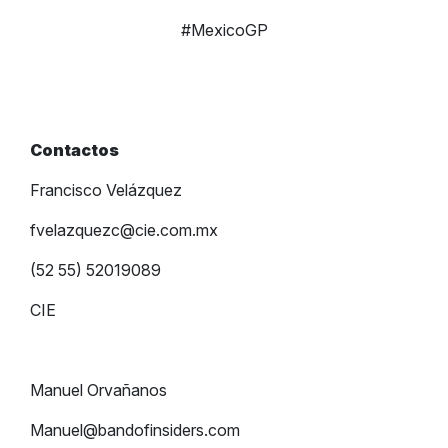
#MexicoGP
Contactos
Francisco Velázquez
fvelazquezc@cie.com.mx
(52 55) 52019089
CIE
Manuel Orvañanos
Manuel@bandofinsiders.com