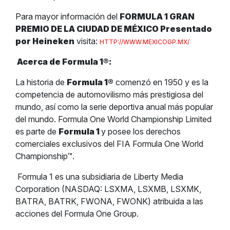
Para mayor información del
FORMULA 1 GRAN
PREMIO DE LA CIUDAD DE MÉXICO Presentado
por Heineken
visita:
HTTP://WWW.MEXICOGP.MX/
Acerca de Formula 1
®
:
La historia de
Formula 1
®
comenzó en 1950 y es la
competencia de automovilismo más prestigiosa del
mundo, así como la serie deportiva anual más popular
del mundo. Formula One World Championship Limited
es parte de
Formula 1
y posee los derechos
comerciales exclusivos del FIA Formula One World
Championship™.
Formula 1 es una subsidiaria de Liberty Media
Corporation (NASDAQ: LSXMA, LSXMB, LSXMK,
BATRA, BATRK, FWONA, FWONK) atribuida a las
acciones del Formula One Group.