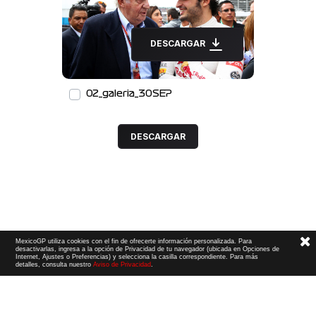
DESCARGAR
02_galeria_30SEP
DESCARGAR
MexicoGP utiliza cookies con el fin de ofrecerte información personalizada. Para
desactivarlas, ingresa a la opción de Privacidad de tu navegador (ubicada en Opciones de
Internet, Ajustes o Preferencias) y selecciona la casilla correspondiente. Para más
detalles, consulta nuestro
Aviso de Privacidad
.
Términos y Condiciones
|
Aviso de Privacidad
|
Convenio de liberación