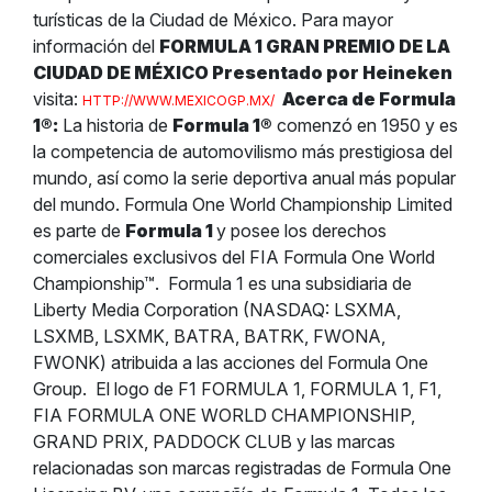
turísticas de la Ciudad de México.
Para mayor
información del
FORMULA 1 GRAN PREMIO DE LA
CIUDAD DE MÉXICO Presentado por Heineken
visita:
Acerca de Formula
HTTP://WWW.MEXICOGP.MX/
1
®
:
La historia de
Formula 1
®
comenzó en 1950 y es
la competencia de automovilismo más prestigiosa del
mundo, así como la serie deportiva anual más popular
del mundo. Formula One World Championship Limited
es parte de
Formula 1
y posee los derechos
comerciales exclusivos del FIA Formula One World
Championship™.
Formula 1 es una subsidiaria de
Liberty Media Corporation (NASDAQ: LSXMA,
LSXMB, LSXMK, BATRA, BATRK, FWONA,
FWONK) atribuida a las acciones del Formula One
Group.
El logo de F1 FORMULA 1, FORMULA 1, F1,
FIA FORMULA ONE WORLD CHAMPIONSHIP,
GRAND PRIX, PADDOCK CLUB y las marcas
relacionadas son marcas registradas de Formula One