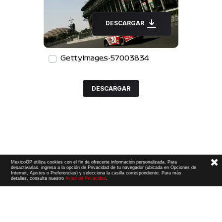
DESCARGAR
GettyImages-57003834
DESCARGAR
MexicoGP utiliza cookies con el fin de ofrecerte información personalizada. Para
desactivarlas, ingresa a la opción de Privacidad de tu navegador (ubicada en Opciones de
Internet, Ajustes o Preferencias) y selecciona la casilla correspondiente. Para más
detalles, consulta nuestro
Aviso de Privacidad
.
Términos y Condiciones
|
Aviso de Privacidad
|
Convenio de liberación