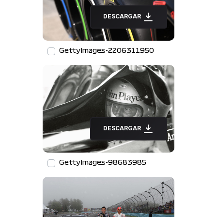
DESCARGAR
GettyImages-2206311950
DESCARGAR
GettyImages-98683985