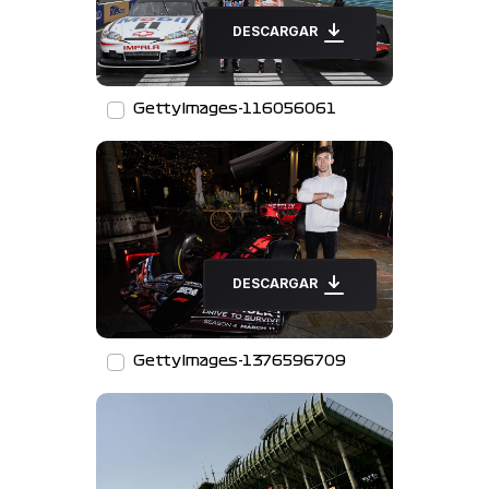
DESCARGAR
GettyImages-116056061
DESCARGAR
GettyImages-1376596709