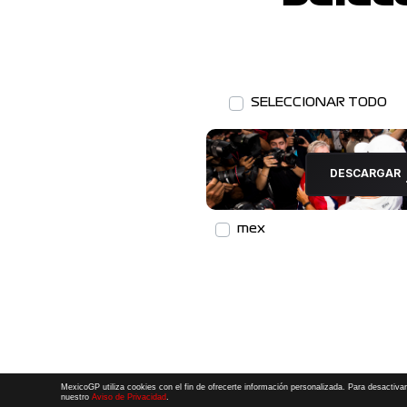
SELECCIONAR TODO
DESCARGAR
mex
MexicoGP utiliza cookies con el fin de ofrecerte información personalizada. Para desactivar
nuestro
Aviso de Privacidad
.