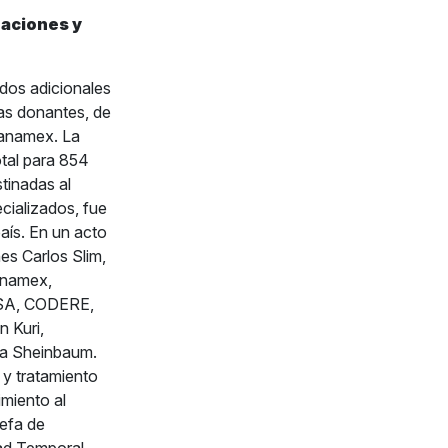
daciones y
ados adicionales
sas donantes, de
banamex. La
otal para 854
tinadas al
cializados, fue
país. En un acto
es Carlos Slim,
banamex,
MSA, CODERE,
 Kuri,
ra Sheinbaum.
 y tratamiento
miento al
Jefa de
dad Temporal