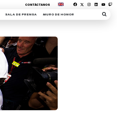
CONTÁCTANOS
SALA DE PRENSA
MURO DE HONOR
IAS
SUSCRIPCIÓN SALA DE PRENSA
IPCIÓN RACING NEWS
COMUNICADOS
OPCIÓN
COGP
ACREDITACIONES
S
RACTIVOS
Y
ICA
ER