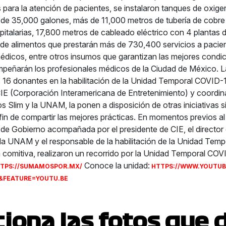
s para la atención de pacientes, se instalaron tanques de oxig
 de 35,000 galones, más de 11,000 metros de tubería de cobre p
spitalarias, 17,800 metros de cableado eléctrico con 4 plantas
de alimentos que prestarán más de 730,400 servicios a pacie
édicos, entre otros insumos que garantizan las mejores condic
peñarán los profesionales médicos de la Ciudad de México. L
s 16 donantes en la habilitación de la Unidad Temporal COVID-19
IE (Corporación Interamericana de Entretenimiento) y coordi
s Slim y la UNAM, la ponen a disposición de otras iniciativas s
fin de compartir las mejores prácticas. En momentos previos a
a de Gobierno acompañada por el presidente de CIE, el director 
la UNAM y el responsable de la habilitación de la Unidad Temp
 comitiva, realizaron un recorrido por la Unidad Temporal COV
Conoce la unidad:
TPS://SUMAMOSPOR.MX/
HTTPS://WWW.YOUTUB
&FEATURE=YOUTU.BE
ciona las fotos que 