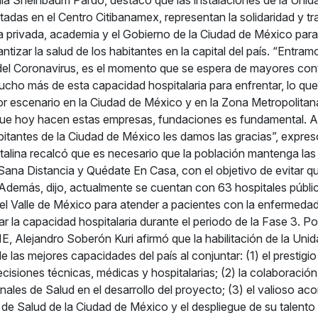
tadas en el Centro Citibanamex, representan la solidaridad y t
iva privada, academia y el Gobierno de la Ciudad de México para
tizar la salud de los habitantes en la capital del país. “Entram
del Coronavirus, es el momento que se espera de mayores con
ho más de esta capacidad hospitalaria para enfrentar, lo qu
or escenario en la Ciudad de México y en la Zona Metropolitana
que hoy hacen estas empresas, fundaciones es fundamental. A
bitantes de la Ciudad de México les damos las gracias”, expres
talina recalcó que es necesario que la población mantenga la
Sana Distancia y Quédate En Casa, con el objetivo de evitar 
Además, dijo, actualmente se cuentan con 63 hospitales públi
el Valle de México para atender a pacientes con la enfermedad
r la capacidad hospitalaria durante el periodo de la Fase 3. Por
IE, Alejandro Soberón Kuri afirmó que la habilitación de la Un
de las mejores capacidades del país al conjuntar: (1) el prestigio 
isiones técnicas, médicas y hospitalarias; (2) la colaboración
onales de Salud en el desarrollo del proyecto; (3) el valioso 
a de Salud de la Ciudad de México y el despliegue de su talent