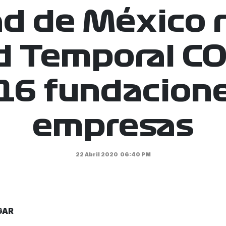
d de México 
d Temporal CO
16 fundacion
empresas
22 Abril 2020
06:40 PM
GAR