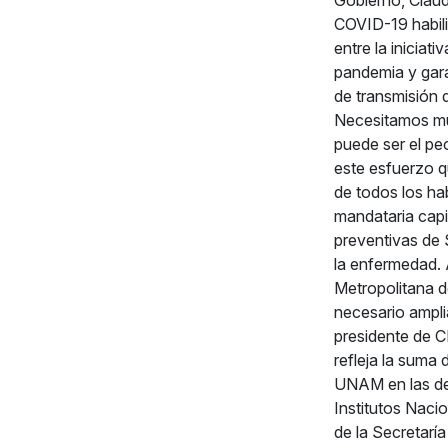
COVID-19 habili
entre la iniciat
pandemia y garan
de transmisión 
Necesitamos muc
puede ser el pe
este esfuerzo 
de todos los ha
mandataria capi
preventivas de 
la enfermedad. 
Metropolitana d
necesario amplia
presidente de C
refleja la suma 
UNAM en las dec
Institutos Naci
de la Secretarí