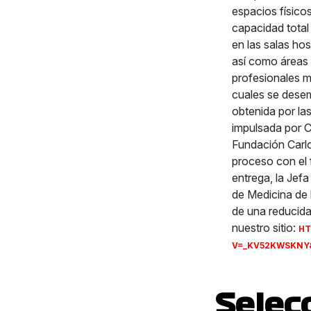
espacios físico
capacidad total
en las salas ho
así como áreas 
profesionales m
cuales se desem
obtenida por la
impulsada por C
Fundación Carlo
proceso con el 
entrega, la Jef
de Medicina de 
de una reducida
nuestro sitio:
HT
V=_KV52KWSKNY
Selec