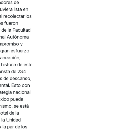
radores de
viera lista en
 recolectar los
es fueron
 de la Facultad
onal Autónoma
ompromiso y
e gran esfuerzo
laneación,
historia de este
consta de 234
as de descanso,
ental. Esto con
rategia nacional
éxico pueda
mismo, se está
otal de la
 la Unidad
la par de los