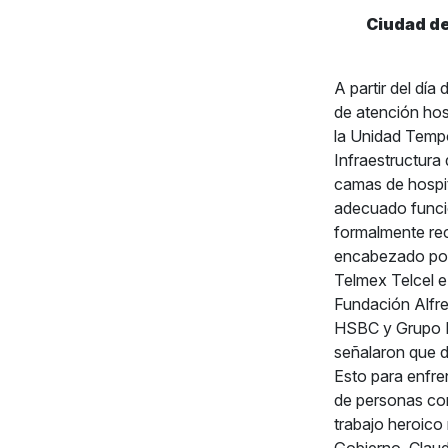
Ciudad de
A partir del dí
de atención hos
la Unidad Tempo
Infraestructura
camas de hospit
adecuado funcio
formalmente reci
encabezado por 
Telmex Telcel e
Fundación Alfr
HSBC y Grupo In
señalaron que d
Esto para enfre
de personas con
trabajo heroico 
Gobierno, Claud