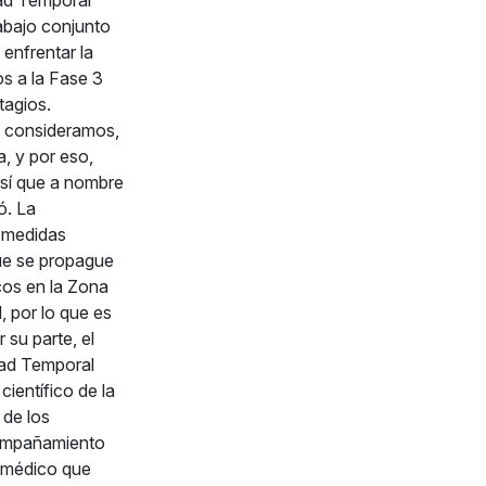
rabajo conjunto
 enfrentar la
os a la Fase 3
tagios.
e consideramos,
, y por eso,
sí que a nombre
ó. La
s medidas
que se propague
cos en la Zona
, por lo que es
 su parte, el
idad Temporal
científico de la
 de los
acompañamiento
o médico que