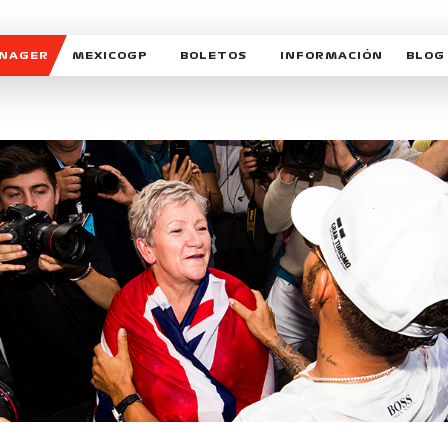
ANAGER
MEXICOGP
BOLETOS
INFORMACIÓN
BLOG
GALERIA SOCIAL
HORARIOS
NOTIC
SOMOS PARTE DEL VUELO
DUDAS
SUSCR
SOSTENIBILIDAD
DERECHO DE PRIMERA 
MEXI
CELEBRA CON NOSOTROS
REFORESTEMOS JUNTO
INTE
MOTORSPORT ACADEM
VOLUNTARIOS
EXPOSICIÓN FOTOGRÁF
CAMPEONATO
PATROCINADORES
LEGALES TICKETMAST