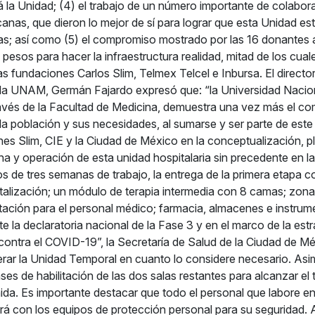
ará la Unidad; (4) el trabajo de un número importante de colabo
nas, que dieron lo mejor de sí para lograr que esta Unidad estu
s; así como (5) el compromiso mostrado por las 16 donantes al
pesos para hacer la infraestructura realidad, mitad de los cual
s fundaciones Carlos Slim, Telmex Telcel e Inbursa. El director
 la UNAM, Germán Fajardo expresó que: “la Universidad Naci
avés de la Facultad de Medicina, demuestra una vez más el c
 la población y sus necesidades, al sumarse y ser parte de est
nes Slim, CIE y la Ciudad de México en la conceptualización, p
a y operación de esta unidad hospitalaria sin precedente en la 
s de tres semanas de trabajo, la entrega de la primera etapa 
alización; un módulo de terapia intermedia con 8 camas; zon
tación para el personal médico; farmacia, almacenes e instrum
nte la declaratoria nacional de la Fase 3 y en el marco de la est
ontra el COVID-19”, la Secretaría de Salud de la Ciudad de M
ar la Unidad Temporal en cuanto lo considere necesario. Asi
ases de habilitación de las dos salas restantes para alcanzar el t
ida. Es importante destacar que todo el personal que labore en
á con los equipos de protección personal para su seguridad. A 