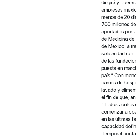
dirigirá y oper
empresas mexica
menos de 20 día
700 millones de 
aportados por la
de Medicina de
de México, a tr
solidaridad con
de las fundacio
puesta en march
país.” Con meno
camas de hospit
lavado y alimen
el fin de que, a
“Todos Juntos c
comenzar a oper
en las últimas f
capacidad defin
Temporal contar