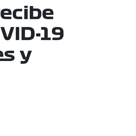
recibe
VID-19
es y