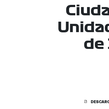
Ciuda
Unida
de 
DESCAR