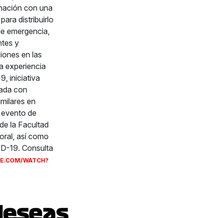
enación con una
ara distribuirlo
 de emergencia,
ntes y
iones en las
a experiencia
, iniciativa
nada con
imilares en
l evento de
de la Facultad
oral, así como
ID-19. Consulta
E.COM/WATCH?
deseas