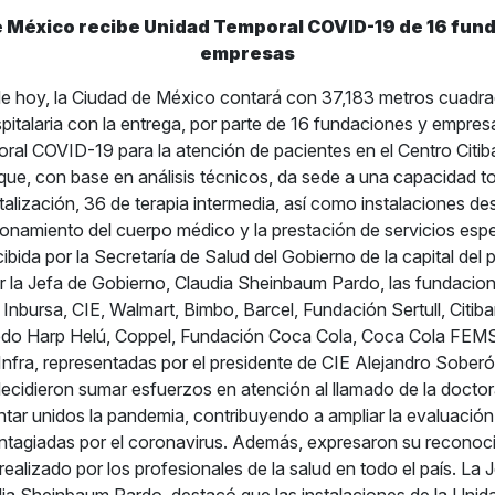
 México recibe Unidad Temporal COVID-19 de 16 fun
empresas
a de hoy, la Ciudad de México contará con 37,183 metros cuadr
pitalaria con la entrega, por parte de 16 fundaciones y empre
ral COVID-19 para la atención de pacientes en el Centro Citi
 que, con base en análisis técnicos, da sede a una capacidad t
alización, 36 de terapia intermedia, así como instalaciones des
namiento del cuerpo médico y la prestación de servicios espe
bida por la Secretaría de Salud del Gobierno de la capital del 
la Jefa de Gobierno, Claudia Sheinbaum Pardo, las fundacion
 Inbursa, CIE, Walmart, Bimbo, Barcel, Fundación Sertull, Citi
edo Harp Helú, Coppel, Fundación Coca Cola, Coca Cola FE
fra, representadas por el presidente de CIE Alejandro Soberón
ecidieron sumar esfuerzos en atención al llamado de la docto
ntar unidos la pandemia, contribuyendo a ampliar la evaluación
tagiadas por el coronavirus. Además, expresaron su reconoci
realizado por los profesionales de la salud en todo el país. La 
ia Sheinbaum Pardo, destacó que las instalaciones de la Uni