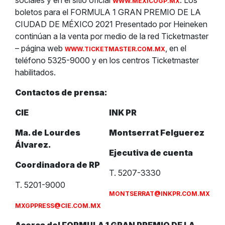
sociales y en el sitio oficial
. Los
WWW.MEXICOGP.MX
boletos para el FORMULA 1 GRAN PREMIO DE LA
CIUDAD DE MÉXICO 2021 Presentado por Heineken
continúan a la venta por medio de la red Ticketmaster
– página web
, en el
WWW.TICKETMASTER.COM.MX
teléfono 5325-9000 y en los centros Ticketmaster
habilitados.
Contactos de prensa:
CIE
INK PR
Ma. de Lourdes
Montserrat Felguerez
Álvarez.
Ejecutiva de cuenta
Coordinadora de RP
T. 5207-3330
T. 5201-9000
MONTSERRAT@INKPR.COM.MX
MXGPPRESS@CIE.COM.MX