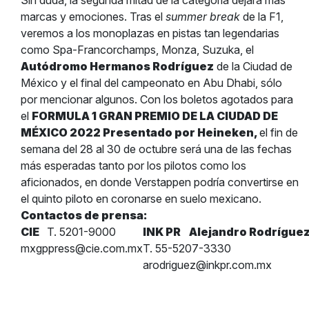
Sin duda, la segunda mitad de la categoría dejará más
marcas y emociones. Tras el
summer break
de la F1,
veremos a los monoplazas en pistas tan legendarias
como Spa-Francorchamps, Monza, Suzuka, el
Autódromo Hermanos Rodríguez
de la Ciudad de
México y el final del campeonato en Abu Dhabi, sólo
por mencionar algunos. Con los boletos agotados para
el
FORMULA 1 GRAN PREMIO DE LA CIUDAD DE
MÉXICO 2022 Presentado por Heineken,
el fin de
semana del 28 al 30 de octubre será una de las fechas
más esperadas tanto por los pilotos como los
aficionados, en donde Verstappen podría convertirse en
el quinto piloto en coronarse en suelo mexicano.
Contactos de prensa:
CIE
T. 5201-9000
INK PR
Alejandro Rodrígue
mxgppress@cie.com.mx
T. 55-5207-3330
arodriguez@inkpr.com.mx