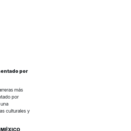
sentado por
arreras más
tado por
 una
s culturales y
E MÉXICO