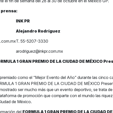
e el fin de semana del 28 al 30 de octubre en el México GP.
 prensa:
INK PR
Alejandro Rodríguez
e.com.mx
T. 55-5207-3330
arodriguez@inkpr.com.mx
ORMULA 1 GRAN PREMIO DE LA CIUDAD DE MÉXICO Pre
premiado como el “Mejor Evento del Año” durante las cinco c
 FORMULA 1 GRAN PREMIO DE LA CIUDAD DE MÉXICO Presen
mostrado ser mucho más que un evento deportivo, se trata de
ataforma de promoción que comparte con el mundo las riqueza
 Ciudad de México.
ormación del
FORMULA 1 GRAN PREMIO DE LA CIUDAD D