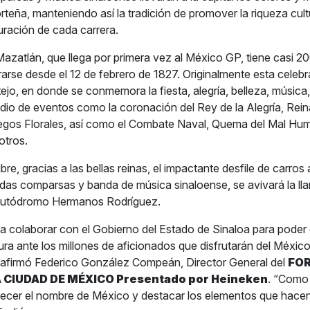
rteña, manteniendo así la tradición de promover la riqueza cult
uración de cada carrera.
Mazatlán, que llega por primera vez al México GP, tiene casi 2
brarse desde el 12 de febrero de 1827. Originalmente esta celeb
tejo, en donde se conmemora la fiesta, alegría, belleza, música,
edio de eventos como la coronación del Rey de la Alegría, Rein
egos Florales, así como el Combate Naval, Quema del Mal Hum
otros.
re, gracias a las bellas reinas, el impactante desfile de carros 
as comparsas y banda de música sinaloense, se avivará la lla
Autódromo Hermanos Rodríguez.
 colaborar con el Gobierno del Estado de Sinaloa para poder d
ura ante los millones de aficionados que disfrutarán del Méxic
 afirmó Federico González Compeán, Director General del
FOR
 CIUDAD DE MÉXICO Presentado por Heineken
. “Como
cer el nombre de México y destacar los elementos que hacen 