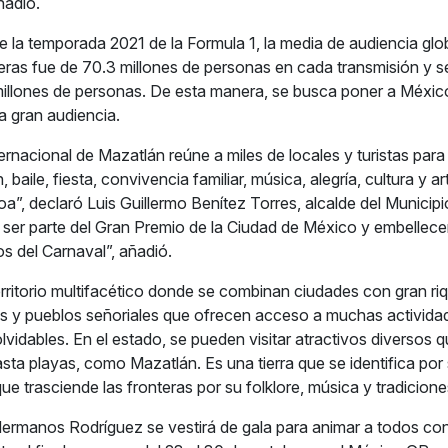
ñadió.
e la temporada 2021 de la Formula 1, la media de audiencia glob
reras fue de 70.3 millones de personas en cada transmisión y 
l millones de personas. De esta manera, se busca poner a México
 gran audiencia.
ernacional de Mazatlán reúne a miles de locales y turistas para 
, baile, fiesta, convivencia familiar, música, alegría, cultura y a
oa”, declaró Luis Guillermo Benítez Torres, alcalde del Municip
er parte del Gran Premio de la Ciudad de México y embellece
s del Carnaval”, añadió.
erritorio multifacético donde se combinan ciudades con gran riq
s y pueblos señoriales que ofrecen acceso a muchas activida
lvidables. En el estado, se pueden visitar atractivos diversos 
sta playas, como Mazatlán. Es una tierra que se identifica por
e trasciende las fronteras por su folklore, música y tradicione
rmanos Rodríguez se vestirá de gala para animar a todos con 