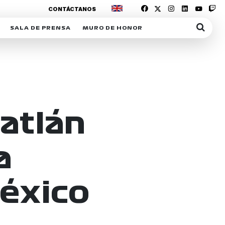
CONTÁCTANOS
SALA DE PRENSA
MURO DE HONOR
IAS
SUSCRIPCIÓN SALA DE PRENSA
IPCIÓN RACING NEWS
COMUNICADOS
OPCIÓN
COGP
ACREDITACIONES
S
RACTIVOS
atlán
Y
a
ICA
México
ER