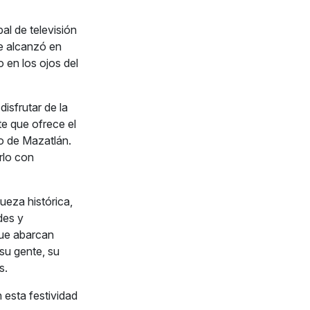
al de televisión
se alcanzó en
 en los ojos del
disfrutar de la
rte que ofrece el
io de Mazatlán.
rlo con
ueza histórica,
des y
que abarcan
 su gente, su
s.
esta festividad