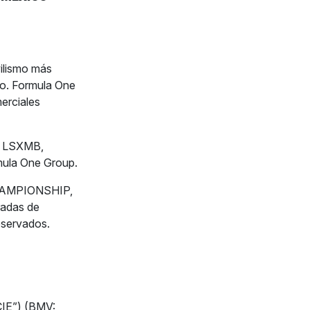
ilismo más
do. Formula One
erciales
A, LSXMB,
ula One Group.
HAMPIONSHIP,
adas de
eservados.
CIE”) (BMV: