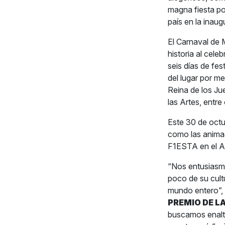
magna fiesta po
país en la inaug
El Carnaval de 
historia al cele
seis días de fes
del lugar por m
Reina de los Ju
las Artes, entre 
Este 30 de octub
como las animad
F1ESTA en el 
“Nos entusiasma
poco de su cult
mundo entero”,
PREMIO DE LA
buscamos enalte