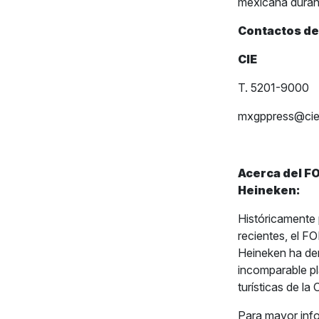
mexicana durant
Contactos de
CIE
T. 5201-9000
mxgppress@ci
Acerca del F
Heineken:
Históricamente 
recientes, el
Heineken ha de
incomparable pl
turísticas de la
Para mayor inf