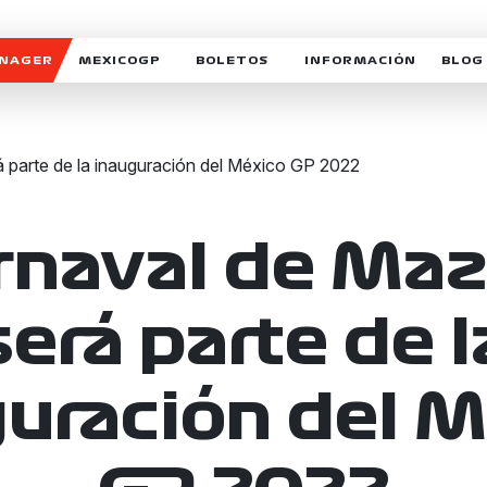
ANAGER
MEXICOGP
BOLETOS
INFORMACIÓN
BLOG
GALERIA SOCIAL
HORARIOS
NOTIC
SOMOS PARTE DEL VUELO
DUDAS
SUSCR
SOSTENIBILIDAD
DERECHO DE PRIMERA 
MEXI
CELEBRA CON NOSOTROS
REFORESTEMOS JUNTO
INTE
arnaval de Maz
MOTORSPORT ACADEM
VOLUNTARIOS
será parte de l
EXPOSICIÓN FOTOGRÁF
CAMPEONATO
uración del 
PATROCINADORES
LEGALES TICKETMAST