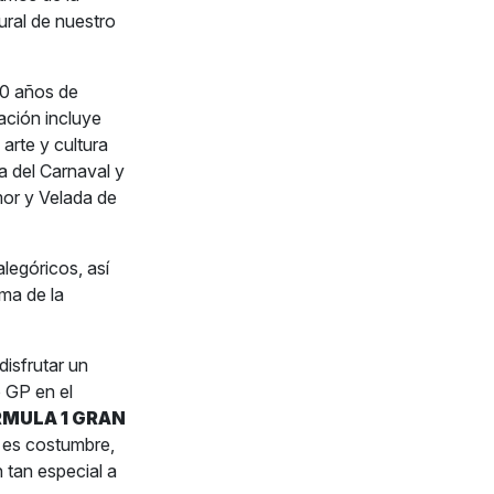
ural de nuestro
00 años de
ración incluye
 arte y cultura
a del Carnaval y
or y Velada de
alegóricos, así
ma de la
isfrutar un
o GP en el
MULA 1 GRAN
 es costumbre,
tan especial a