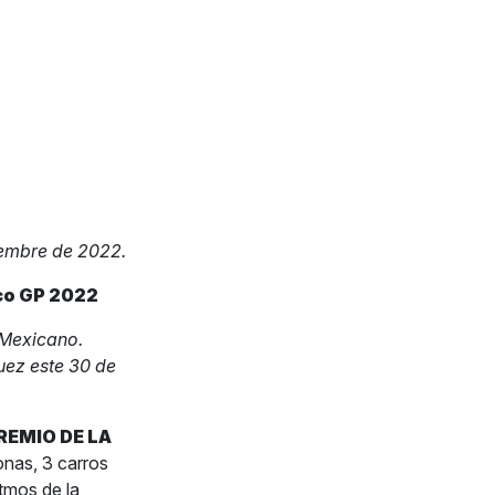
iembre de 2022.
co GP 2022
 Mexicano.
uez este 30 de
REMIO DE LA
onas, 3 carros
itmos de la