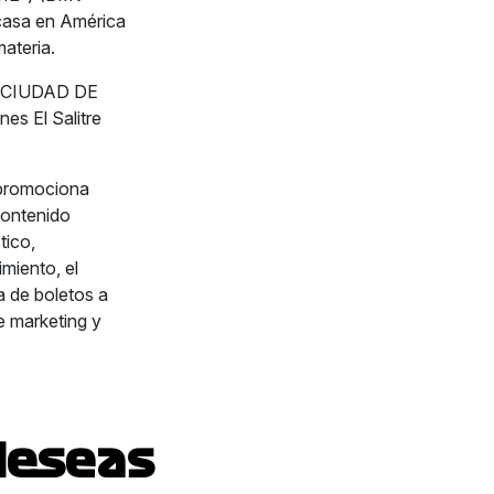
 casa en América
ateria.
A CIUDAD DE
es El Salitre
 promociona
contenido
tico,
miento, el
a de boletos a
e marketing y
deseas