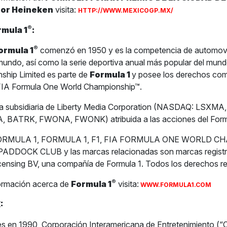
por Heineken
visita:
HTTP://WWW.MEXICOGP.MX/
®
rmula 1
:
®
ormula 1
comenzó en 1950 y es la competencia de automov
 mundo, así como la serie deportiva anual más popular del mun
ship Limited es parte de
Formula 1
y posee los derechos com
 FIA Formula One World Championship™.
na subsidiaria de Liberty Media Corporation (NASDAQ: LSXM
 BATRK, FWONA, FWONK) atribuida a las acciones del Form
1 FORMULA 1, FORMULA 1, F1, FIA FORMULA ONE WORLD C
DDOCK CLUB y las marcas relacionadas son marcas registr
censing BV, una compañía de Formula 1. Todos los derechos r
®
ormación acerca de
Formula 1
visita:
WWW.FORMULA1.COM
:
s en 1990, Corporación Interamericana de Entretenimiento (“