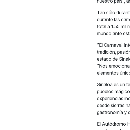
nuestro país”, a
Tan sólo durant
durante las car
total a 1.55 mi
mundo ante esta
“El Carnaval Int
tradición, pasión
estado de Sinal
“Nos emociona s
elementos único
Sinaloa es un t
pueblos mágico
experiencias ino
desde sierras ha
gastronomía y qu
El Autódromo He