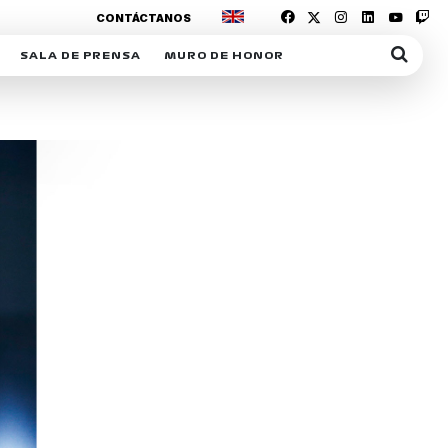
CONTÁCTANOS
SALA DE PRENSA
MURO DE HONOR
IAS
SUSCRIPCIÓN SALA DE PRENSA
IPCIÓN RACING NEWS
COMUNICADOS
OPCIÓN
COGP
ACREDITACIONES
S
RACTIVOS
Y
ICA
ER