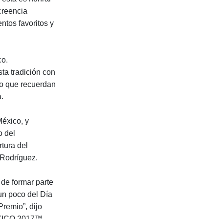
creencia
entos favoritos y
co.
ta tradición con
mpo que recuerdan
.
México, y
o del
tura del
odríguez.
 de formar parte
un poco del Día
remio”, dijo
XICO 2017™.