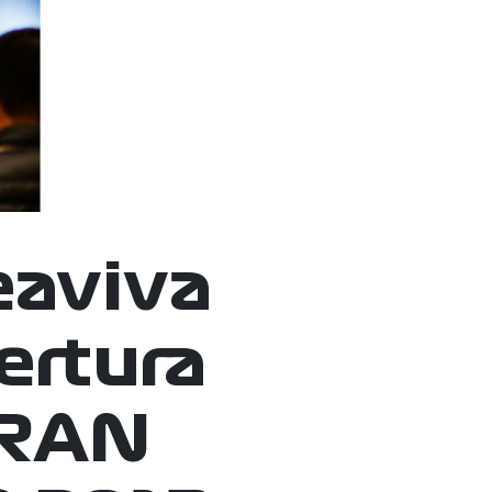
eaviva
ertura
GRAN