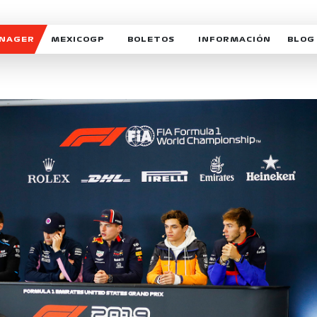
ANAGER
MEXICOGP
BOLETOS
INFORMACIÓN
BLOG
GALERIA SOCIAL
HORARIOS
NOTIC
SOMOS PARTE DEL VUELO
DUDAS
SUSCR
SOSTENIBILIDAD
DERECHO DE PRIMERA 
MEXI
CELEBRA CON NOSOTROS
REFORESTEMOS JUNTO
INTE
MOTORSPORT ACADEM
VOLUNTARIOS
EXPOSICIÓN FOTOGRÁF
CAMPEONATO
PATROCINADORES
LEGALES TICKETMAST