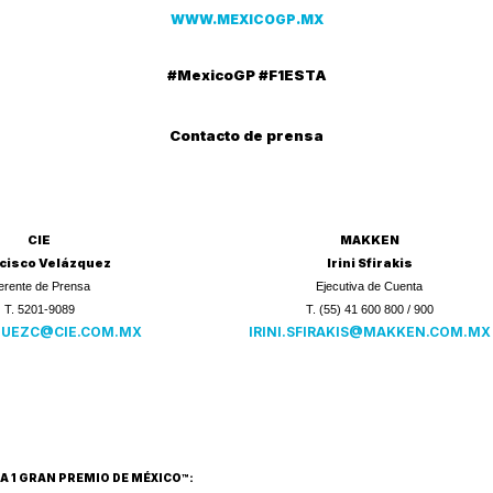
WWW.MEXICOGP.MX
#MexicoGP #F1ESTA
Contacto de prensa
CIE
MAKKEN
cisco Velázquez
Irini Sfirakis
erente de Prensa
Ejecutiva de Cuenta
T. 5201-9089
T. (55) 41 600 800 / 900
QUEZC@CIE.COM.MX
IRINI.SFIRAKIS
@MAKKEN.COM.MX
A 1 GRAN PREMIO DE MÉXICO™: