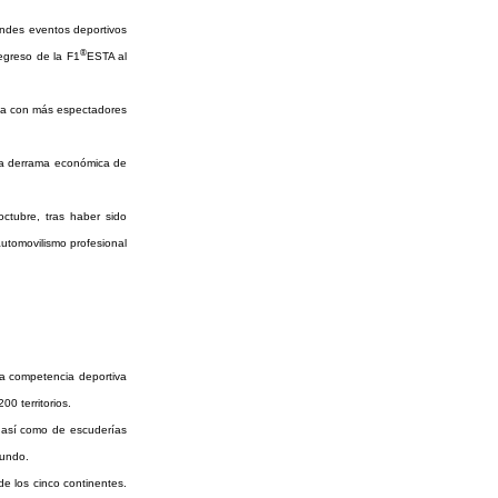
andes eventos deportivos
®
egreso de la F1
ESTA al
nda con más espectadores
na derrama económica de
ctubre, tras haber sido
utomovilismo profesional
a competencia deportiva
0 territorios.
 así como de escuderías
mundo.
 los cinco continentes.