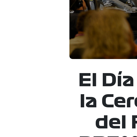
El Dí
la Ce
del