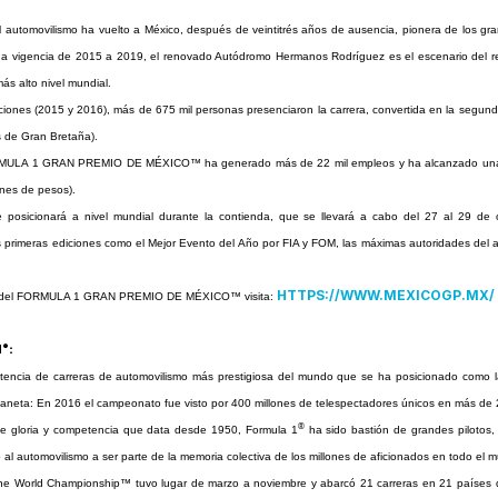
 automovilismo ha vuelto a México, después de veintitrés años de ausencia, pionera de los gr
na vigencia de 2015 a 2019, el renovado Autódromo Hermanos Rodríguez es el escenario del r
más alto nivel mundial.
ciones (2015 y 2016), más de 675 mil personas presenciaron la carrera, convertida en la segu
s de Gran Bretaña).
ORMULA 1 GRAN PREMIO DE MÉXICO™
ha generado más de 22 mil empleos y ha alcanzado u
ones de pesos).
posicionará a nivel mundial durante la contienda, que se llevará a cabo del 27 al 29 de o
primeras ediciones como el Mejor Evento del Año por FIA y FOM, las máximas autoridades del a
HTTPS://WWW.MEXICOGP.MX/
n del FORMULA 1 GRAN PREMIO DE MÉXICO™ visita:
®
1
:
encia de carreras de automovilismo más prestigiosa del mundo que se ha posicionado como l
aneta: En 2016 el campeonato fue visto por 400 millones de telespectadores únicos en más de 20
®
de gloria y competencia que data desde 1950, Formula 1
ha sido bastión de grandes pilotos,
 al automovilismo a ser parte de la memoria colectiva de los millones de aficionados en todo el 
e World Championship™ tuvo lugar de marzo a noviembre y abarcó 21 carreras en 21 países de