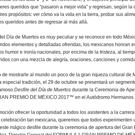
 seres queridos que “pasaron a mejor vida” y regresan, según la 
 tres propósitos: ver cómo va la vida en la tierra, probar sus alim
res queridos antes de regresar al más allá.
del Día de Muertos es muy peculiar y se reconoce en todo Méxi
oridos elementos y detalladas ofrendas, los mexicanos honran es
cos humor e ironía nacionales, por encima de la tristeza, al tie
ridos con una mezcla de alegría, oraciones, canciones y comida
o de mostrarle al mundo un poco de la gran riqueza cultural de 
 especial tradición, el 29 de octubre se presentará un segment
famoso
Desfile del Día de Muertos
durante la Ceremonia de Aper
N PREMIO DE MÉXICO 2017™ en el Autódromo Hermanos R
oción ofrecer la oportunidad a todos los asistentes a la carrera
r celebración tan mexicana, queremos que todos experimenten 
este mágico desfile durante la ceremonia de apertura del Gran P
ález, Director General del FORMULA 1 GRAN PREMIO DE MÉ