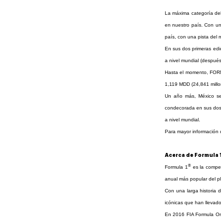
La máxima categoría del
en nuestro país. Con u
país, con una pista del 
En sus dos primeras edi
a nivel mundial (despué
Hasta el momento, F
1,119 MDD (24,841 mill
Un año más, México se 
condecorada en sus dos 
a nivel mundial.
Para mayor informació
Acerca de Formula 
®
Formula 1
es la compet
anual más popular del pl
Con una larga historia 
icónicas que han llevado
En 2016 FIA Formula On