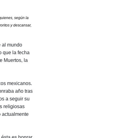
 quienes, según la
voritos y descansar,
e al mundo
o que la fecha
e Muertos, la
.
icos mexicanos.
honraba año tras
os a seguir su
s religiosas
co actualmente
e ésta es honrar