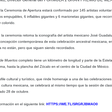
 la Ceremonia de Apertura estará conformado por 145 artistas voluntari
ros empujables, 6 inflables gigantes y 6 marionetas gigantes, que reco
 colorido.
e la ceremonia retoma la iconografía del artista mexicano José Guada
 concepción contemporánea de esta celebración ancestral mexicana, e
a no están, pero que siguen siendo recordados.
 de Muertos
completo tiene un kilómetro de longitud y parte de la Estel
ma, hasta la plancha del Zócalo en el centro de la Ciudad de México.
file cultural y turístico, que rinde homenaje a una de las celebracione
a cultura mexicana, se celebrará al mismo tiempo que la sesión de clas
ado 28 de octubre.
ormación en el siguiente link:
HTTPS://WE.TL/SRGRJBMAO0