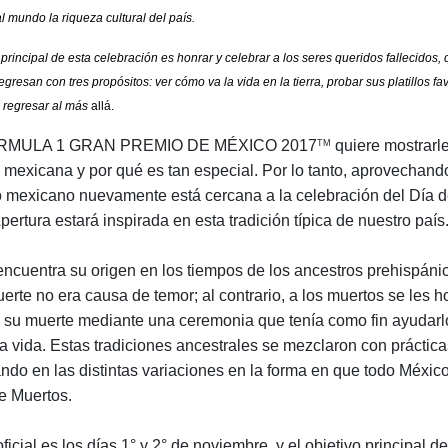
al mundo la riqueza cultural
del país.
 principal de esta celebración
es honrar y celebrar a los seres queridos fallecidos,
egresan con tres propósitos: ver cómo va la vida en la tierra, probar sus platillos fa
 regresar al más
allá.
 FORMULA 1 GRAN PREMIO DE MÉXICO 2017
quiere mostrarl
TM
a mexicana y por qué es tan especial. Por lo tanto, aprovechand
 mexicano nuevamente está cercana a la celebración del Día d
rtura estará inspirada en esta tradición típica de nuestro país
encuentra su origen en los tiempos de los ancestros prehispán
uerte no era causa de temor; al contrario, a los muertos se les 
e su muerte mediante una ceremonia que tenía como fin ayudarl
a vida. Estas tradiciones ancestrales se mezclaron con práctica
ando en las distintas variaciones en la forma en que todo Méxi
de Muertos.
ficial es los días 1° y 2° de noviembre, y el objetivo principal d