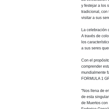
y festejar a los
tradicional, con
visitar a sus se
La celebración 
A través de col
los característi
a sus seres que
Con el propósit
comprender esta
mundialmente 
FORMULA 1 GRA
“Nos llena de em
de esta singula
de Muertos con 
Federico Gonz