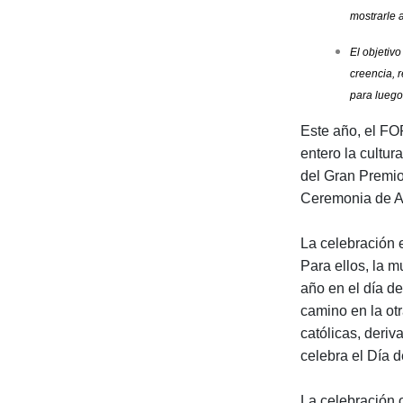
mostrarle 
El objetivo
creencia, r
para luego
Este año, el
entero la cultur
del Gran Premio
Ceremonia de Ape
La celebración 
Para ellos, la m
año en el día d
camino en la otr
católicas, deriv
celebra el Día 
La celebración o