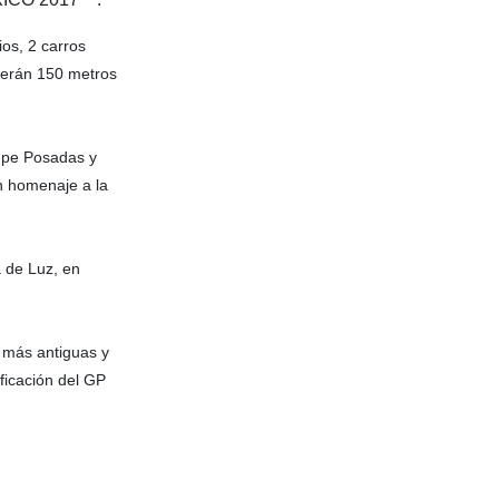
os, 2 carros
rrerán 150 metros
lupe Posadas y
n homenaje a la
a de Luz, en
s más antiguas y
ificación del GP