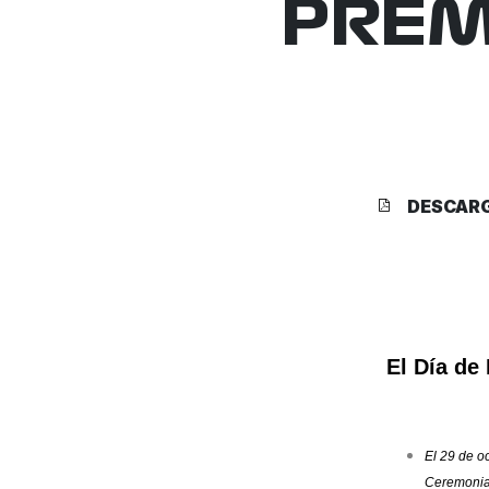
PREM
DESCAR
El Día de
El 29 de o
Ceremonia 