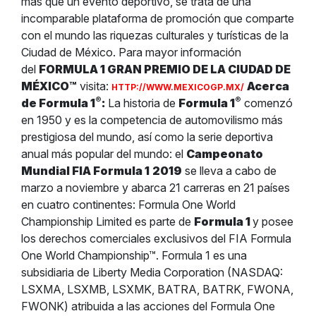
más que un evento deportivo, se trata de una
incomparable plataforma de promoción que comparte
con el mundo las riquezas culturales y turísticas de la
Ciudad de México. Para mayor información
del
FORMULA 1 GRAN PREMIO DE LA CIUDAD DE
MÉXICO™
visita:
Acerca
HTTP://WWW.MEXICOGP.MX/
®
®
de Formula 1
:
La historia de
Formula 1
comenzó
en 1950 y es la competencia de automovilismo más
prestigiosa del mundo, así como la serie deportiva
anual más popular del mundo: el
Campeonato
Mundial FIA Formula 1
2019
se lleva a cabo de
marzo a noviembre y abarca 21 carreras en 21 países
en cuatro continentes: Formula One World
Championship Limited es parte de
Formula 1
y posee
los derechos comerciales exclusivos del FIA Formula
One World Championship™. Formula 1 es una
subsidiaria de Liberty Media Corporation (NASDAQ:
LSXMA, LSXMB, LSXMK, BATRA, BATRK, FWONA,
FWONK) atribuida a las acciones del Formula One