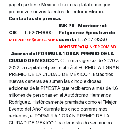
papel que tiene México al ser una plataforma que
promueve nuevos talentos del automovilismo.
Contactos de prensa:
INK PR
Montserrat
CIE
T. 5201-9000
Felguerez
Ejecutiva de
cuenta
T. 5207-3330
MXGPPRESS@CIE.COM.MX
MONTSERRAT@INKPR.COM.MX
Acerca del FORMULA 1 GRAN PREMIO DE LA
CIUDAD DE MÉXICO™:
Con una vigencia de 2020 a
2022, la capital del país recibirá al FORMULA 1 GRAN
PREMIO DE LA CIUDAD DE MÉXICO™. Estas tres
nuevas carreras se suman las cinco exitosas
®
ediciones de la F1
ESTA que recibieron a más de 1.6
millones de personas en el Autódromo Hermanos
Rodríguez. Históricamente premiada como el “Mejor
Evento del Año” durante las cinco carreras más
recientes, el FORMULA 1 GRAN PREMIO DE LA
CIUDAD DE MÉXICO™ ha demostrado ser mucho