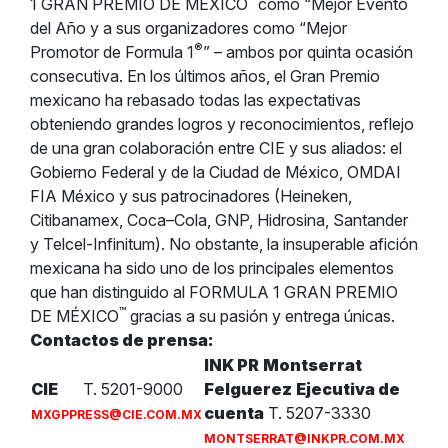
1 GRAN PREMIO DE MÉXICO
como “Mejor Evento
del Año y a sus organizadores como “Mejor
®
Promotor de Formula 1
” – ambos por quinta ocasión
consecutiva. En los últimos años, el Gran Premio
mexicano ha rebasado todas las expectativas
obteniendo grandes logros y reconocimientos, reflejo
de una gran colaboración entre CIE y sus aliados: el
Gobierno Federal y de la Ciudad de México, OMDAI
FIA México y sus patrocinadores (Heineken,
Citibanamex, Coca–Cola, GNP, Hidrosina, Santander
y Telcel-Infinitum). No obstante, la insuperable afición
mexicana ha sido uno de los principales elementos
que han distinguido al FORMULA 1 GRAN PREMIO
™
DE MÉXICO
gracias a su pasión y entrega únicas.
Contactos de prensa:
INK PR
Montserrat
CIE
T. 5201-9000
Felguerez
Ejecutiva de
cuenta
T. 5207-3330
MXGPPRESS@CIE.COM.MX
MONTSERRAT@INKPR.COM.MX