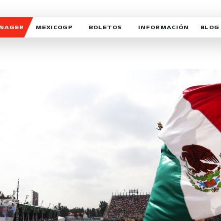
ANAGER
MEXICOGP
BOLETOS
INFORMACIÓN
BLOG
GALERIA SOCIAL
HORARIOS
NOTIC
SOMOS PARTE DEL VUELO
DUDAS
SUSCR
SOSTENIBILIDAD
DERECHO DE PRIMERA 
MEXI
CELEBRA CON NOSOTROS
REFORESTEMOS JUNTO
INTE
MOTORSPORT ACADEM
VOLUNTARIOS
EXPOSICIÓN FOTOGRÁF
CAMPEONATO
PATROCINADORES
LEGALES TICKETMAST