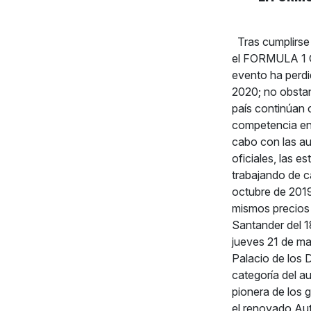
Tras cumplirse 
el FORMULA 1 
evento ha perdi
2020; no obstan
país continúan 
competencia en 
cabo con las au
oficiales, las 
trabajando de ca
octubre de 201
mismos precios 
Santander del 18
jueves 21 de mar
Palacio de lo
categoría del a
pionera de los 
el renovado Au