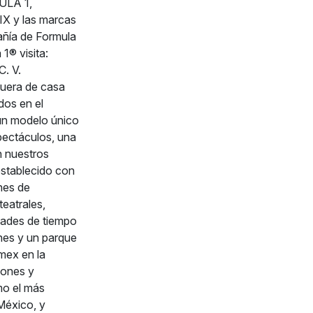
ULA 1,
 y las marcas
añía de Formula
1® visita:
. V.
fuera de casa
dos en el
 un modelo único
spectáculos, una
n nuestros
establecido con
nes de
teatrales,
idades de tiempo
nes y un parque
mex en la
iones y
mo el más
México, y