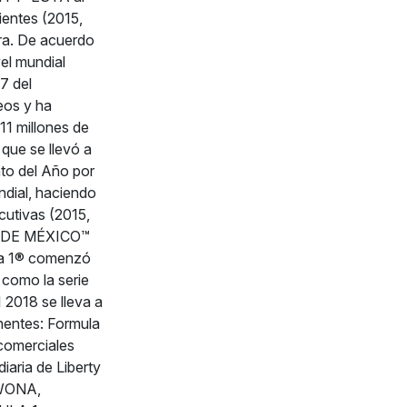
ientes (2015,
era. De acuerdo
el mundial
7 del
os y ha
1 millones de
que se llevó a
to del Año por
ndial, haciendo
cutivas (2015,
O DE MÉXICO™
ula 1® comenzó
 como la serie
 2018 se lleva a
nentes: Formula
comerciales
aria de Liberty
FWONA,