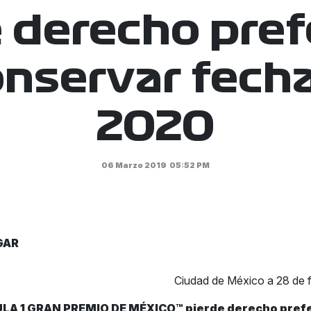
 derecho pre
onservar fecha
2020
06 Marzo 2019
05:52 PM
GAR
Ciudad de México a 28 de 
LA 1 GRAN PREMIO DE MÉXICO™ pierde derecho pref