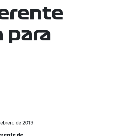
ferente
 para
febrero de 2019.
erente de