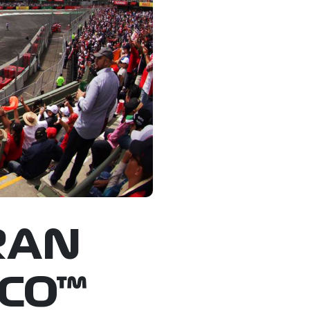
RAN
ICO™