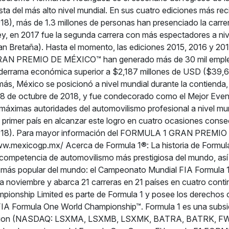
sta del más alto nivel mundial. En sus cuatro ediciones más rec
18), más de 1.3 millones de personas han presenciado la carr
, en 2017 fue la segunda carrera con más espectadores a niv
n Bretaña). Hasta el momento, las ediciones 2015, 2016 y 201
N PREMIO DE MÉXICO™ han generado más de 30 mil emple
derrama económica superior a $2,187 millones de USD ($39,61
s, México se posicionó a nivel mundial durante la contienda, 
28 de octubre de 2018, y fue condecorado como el Mejor Even
máximas autoridades del automovilismo profesional a nivel mu
l primer país en alcanzar este logro en cuatro ocasiones conse
2018). Para mayor información del FORMULA 1 GRAN PREMI
 www.mexicogp.mx/ Acerca de Formula 1®: La historia de Form
 competencia de automovilismo más prestigiosa del mundo, así
 más popular del mundo: el Campeonato Mundial FIA Formula 1
 noviembre y abarca 21 carreras en 21 países en cuatro conti
ionship Limited es parte de Formula 1 y posee los derechos 
FIA Formula One World Championship™. Formula 1 es una subsidi
ation (NASDAQ: LSXMA, LSXMB, LSXMK, BATRA, BATRK, 