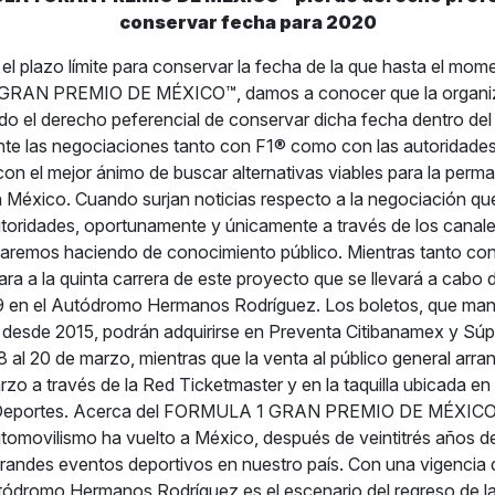
conservar fecha para 2020
el plazo límite para conservar la fecha de la que hasta el mo
GRAN PREMIO DE MÉXICO™, damos a conocer que la organiz
do el derecho peferencial de conservar dicha fecha dentro d
te las negociaciones tanto con F1® como con las autoridades
con el mejor ánimo de buscar alternativas viables para la perm
México. Cuando surjan noticias respecto a la negociación que
toridades, oportunamente y únicamente a través de los canal
estaremos haciendo de conocimiento público. Mientras tanto c
ra a la quinta carrera de este proyecto que se llevará a cabo d
9 en el Autódromo Hermanos Rodríguez. Los boletos, que man
desde 2015, podrán adquirirse en Preventa Citibanamex y Súp
 al 20 de marzo, mientras que la venta al público general arranc
zo a través de la Red Ticketmaster y en la taquilla ubicada en 
s Deportes. Acerca del FORMULA 1 GRAN PREMIO DE MÉXICO
utomovilismo ha vuelto a México, después de veintitrés años d
grandes eventos deportivos en nuestro país. Con una vigencia 
tódromo Hermanos Rodríguez es el escenario del regreso de 