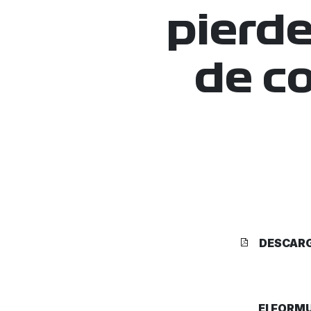
pierde
de c
DESCAR
El FORMU