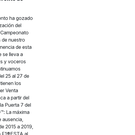
mento ha gozado
ación del
el Campeonato
 de nuestro
anencia de esta
 se lleva a
es y voceros
ontinuamos
el 25 al 27 de
tienen los
er Venta
a a partir del
la Puerta 7 del
™: La máxima
e ausencia,
de 2015 a 2019,
la F1®ESTA al