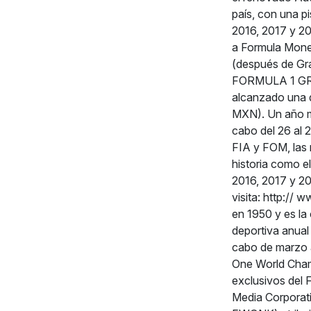
país, con una pi
2016, 2017 y 20
a Formula Money
(después de Gra
FORMULA 1 GRA
alcanzado una 
MXN). Un año má
cabo del 26 al 
FIA y FOM, las 
historia como e
2016, 2017 y 
visita: http://
en 1950 y es la
deportiva anual
cabo de marzo a
One World Champ
exclusivos del 
Media Corpor