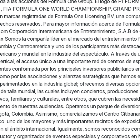
da a las acciones del Formula One Group. El logo de F1 FORM
1, FIA FORMULA ONE WORLD CHAMPIONSHIP, GRAND PRIX
on marcas registradas de Formula One Licensing BV, una comp
rechos reservados. Para mayor información acerca de Formula 
m Corporación Interamericana de Entretenimiento, S.A.B de C
 Somos la compañía líder en el mercado del entretenimiento 
mbia y Centroamérica y uno de los participantes más destaca
ericano y mundial en la industria del espectáculo. A través de
vertical, el acceso único a una importante red de centros de e
ntes conformada por los principales inversores publicitarios e
omo por las asociaciones y alianzas estratégicas que hemos 
xperimentados en la industria global; ofrecemos diversas opcio
de talla mundial, las cuales incluyen conciertos, producciones 
vos, familiares y culturales, entre otros, que cubren las neces
miento de nuestras audiencias. Operamos un parque de diversio
otá, Colombia. Asimismo, comercializamos el Centro Citibana
o, uno de los mayores y más importantes recintos de exposic
n el ámbito internacional. Igualmente, somos reconocidos co
ctor y organizador de eventos especiales y corporativos en 