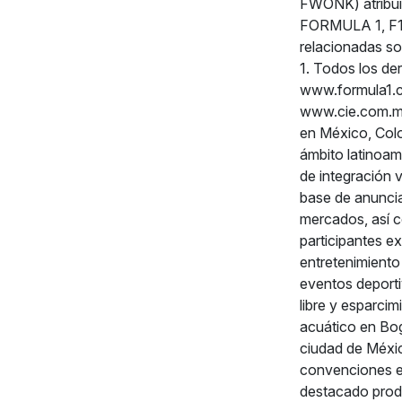
FWONK) atribui
FORMULA 1, F
relacionadas s
1. Todos los de
www.formula1.co
www.cie.com.mx
en México, Colo
ámbito latinoam
de integración 
base de anuncia
mercados, así c
participantes e
entretenimiento 
eventos deporti
libre y esparci
acuático en Bog
ciudad de Méxic
convenciones e
destacado produ