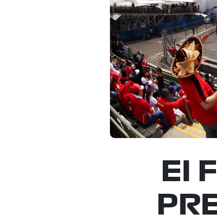
El
PRE