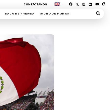
CONTÁCTANOS
SALA DE PRENSA
MURO DE HONOR
IAS
SUSCRIPCIÓN SALA DE PRENSA
IPCIÓN RACING NEWS
COMUNICADOS
OPCIÓN
COGP
ACREDITACIONES
S
RACTIVOS
Y
ICA
ER