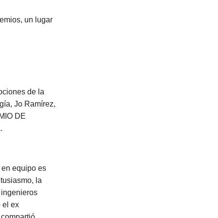
remios, un lugar
ociones de la
gía, Jo Ramírez,
EMIO DE
.
o en equipo es
ntusiasmo, la
 ingenieros
 el ex
 compartió