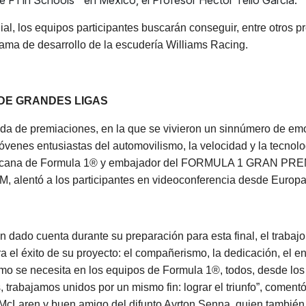
e F1 in Schools™ en México, el Profesor Héctor Tello García.
ial, los equipos participantes buscarán conseguir, entre otros p
rama de desarrollo de la escudería Williams Racing.
 DE GRANDES LIGAS
ada de premiaciones, en la que se vivieron un sinnúmero de em
óvenes entusiastas del automovilismo, la velocidad y la tecnolo
xicana de Formula 1® y embajador del FORMULA 1 GRAN PR
alentó a los participantes en videoconferencia desde Europa
 dado cuenta durante su preparación para esta final, el trabaj
 el éxito de su proyecto: el compañerismo, la dedicación, el e
mo se necesita en los equipos de Formula 1®, todos, desde los
s, trabajamos unidos por un mismo fin: lograr el triunfo”, comentó
McLaren y buen amigo del difunto Ayrton Senna, quien también