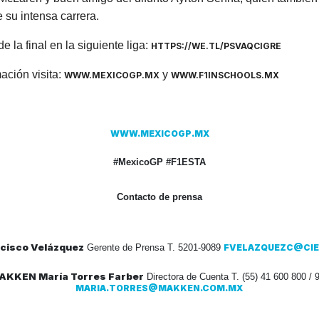
 su intensa carrera.
 la final en la siguiente liga:
HTTPS://WE.TL/PSVAQCIGRE
ación visita:
y
WWW.MEXICOGP.MX
WWW.F1INSCHOOLS.MX
WWW.MEXICOGP.MX
#MexicoGP #F1ESTA
Contacto de prensa
cisco Velázquez
Gerente de Prensa T. 5201-9089
FVELAZQUEZC@CIE
AKKEN María Torres Farber
Directora de Cuenta T. (55) 41 600 800 / 
MARIA.TORRES@MAKKEN.COM.MX