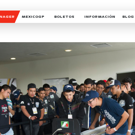
ANAGER
MEXICOGP
BOLETOS
INFORMACIÓN
BLOG
GALERIA SOCIAL
HORARIOS
NOTIC
SOMOS PARTE DEL VUELO
DUDAS
SUSCR
SOSTENIBILIDAD
DERECHO DE PRIMERA 
MEXI
CELEBRA CON NOSOTROS
REFORESTEMOS JUNTO
INTE
MOTORSPORT ACADEM
VOLUNTARIOS
EXPOSICIÓN FOTOGRÁF
CAMPEONATO
PATROCINADORES
LEGALES TICKETMAST