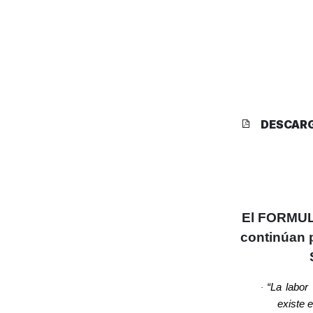
DESCAR
El FORMU
continúan p
“La labor
·
existe 