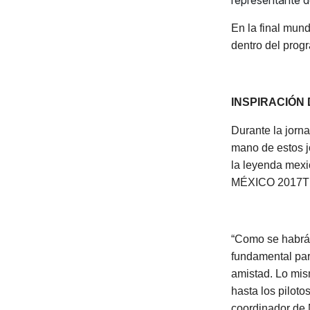
representante d
En la final mund
dentro del prog
INSPIRACIÓN
Durante la jorn
mano de estos j
la leyenda me
MÉXICO 2017TM, 
“Como se habrán
fundamental para
amistad. Lo mis
hasta los piloto
coordinador de 