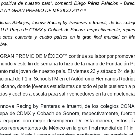
positiva de nuestro país”, comentó Diego Pérez Palacios - Direc
LA 1 GRAN PREMIO DE MÉXICO 2017™
erías Alebrijes, Innova Racing by Panteras e Irruenti, de los co
 U.P. Prepa de CDMX y Cobach de Sonora, respectivamente, repre
a otros cuarenta y cuatro países en la gran final mundial en Ma
bre.
GRAN PREMIO DE MÉXICO™ continúa su labor por promover 
mundo y este fin de semana lo hizo de la mano de Fundación Pe
nto más joven de nuestro país. El viernes 23 y sábado 24 de jun
acional de F1 in SchoolsTM en el Autódromo Hermanos Rodrígu
icano, donde jóvenes estudiantes de todo el país pusieron a 
ios y coches a escala para salir vencedores en la competencia
, Innova Racing by Panteras e Irruenti, de los colegios CON
repa de CDMX y Cobach de Sonora, respectivamente, fuero
es equipos con mejor desempeño. De esta manera, estos jó
osos representantes de México en la gran final mundial de F1 