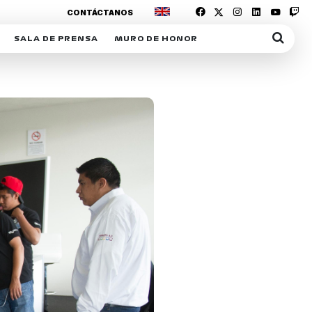
CONTÁCTANOS
SALA DE PRENSA
MURO DE HONOR
IAS
SUSCRIPCIÓN SALA DE PRENSA
IPCIÓN RACING NEWS
COMUNICADOS
OPCIÓN
COGP
ACREDITACIONES
S
RACTIVOS
Y
ICA
ER