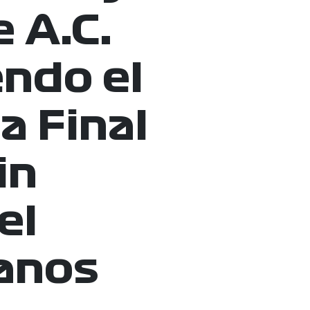
 A.C.
ndo el
a Final
in
el
anos