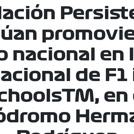
ación Persiste
núan promovie
o nacional en l
acional de F1 
choolsTM, en 
ódromo Herm