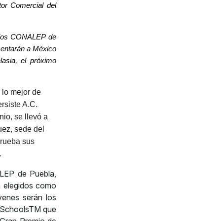
tor Comercial del
legios CONALEP de
sentarán a México
lasia, el próximo
lo mejor de
rsiste A.C.
io, se llevó a
ez, sede del
prueba sus
.
ALEP de Puebla,
n elegidos como
venes serán los
in SchoolsTM que