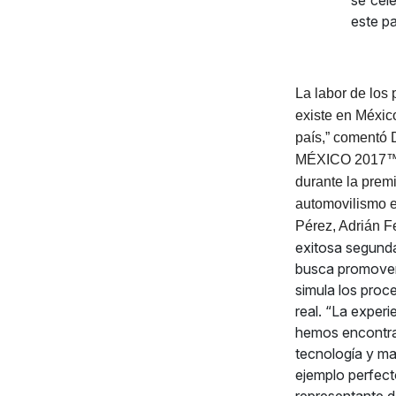
se cel
este pa
La labor de los
existe en Méxic
país,” comentó
MÉXICO 2017™, a
durante la premi
automovilismo 
Pérez, Adrián F
exitosa segunda
busca promover 
simula los proc
real. “La exper
hemos encontrad
tecnología y mat
ejemplo perfect