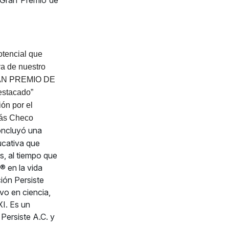
l Gran Premio de
otencial que
va de nuestro
GRAN PREMIO DE
estacado”
ón por el
más Checo
oncluyó una
ucativa que
s, al tiempo que
® en la vida
ión Persiste
vo en ciencia,
XI. Es un
Persiste A.C. y