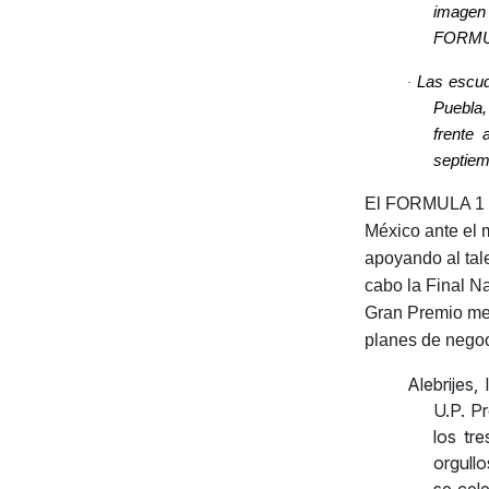
imagen 
FORMU
Las escud
·
Puebla,
frente 
septiem
El FORMULA 1 
México ante el 
apoyando al tale
cabo la Final N
Gran Premio mex
planes de negoc
Alebrijes
U.P. P
los tr
orgull