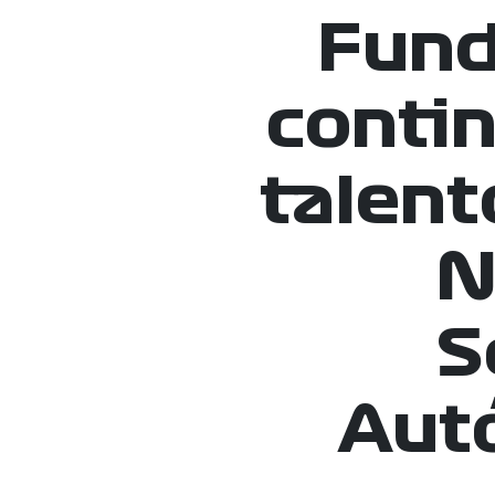
Fund
conti
talent
N
S
Aut