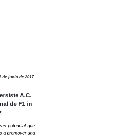
 de junio de 2017.
rsiste A.C.
nal de F1 in
z
ran potencial que
os a promover una