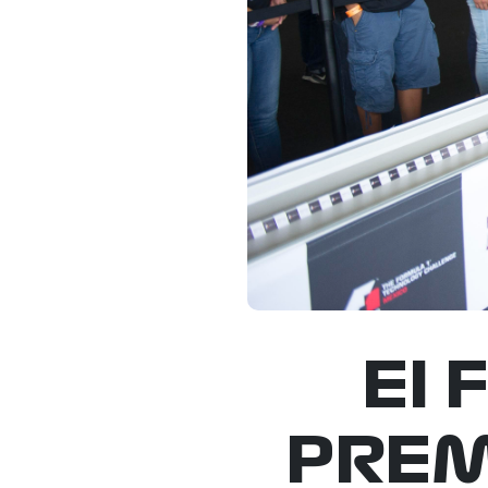
El
PREM