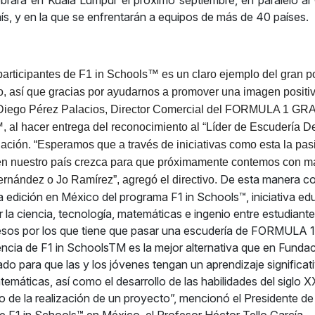
ebrará en Kuala Lumpur el próximo septiembre, en paralelo a
ís, y en la que se enfrentarán a equipos de más de 40 países.
 participantes de F1 in Schools™ es un claro ejemplo del gran p
o, así que gracias por ayudarnos a promover una imagen positi
 Diego Pérez Palacios, Director Comercial del FORMULA 1 
l hacer entrega del reconocimiento al “Líder de Escudería D
ación. “Esperamos que a través de iniciativas como esta la pasi
en nuestro país crezca para que próximamente contemos con 
De esta manera c
ernández o Jo Ramírez”, agregó el directivo.
 edición en México del programa F1 in Schools™, iniciativa ed
la ciencia, tecnología, matemáticas e ingenio entre estudiante
esos por los que tiene que pasar una escudería de FORMULA 1
iencia de F1 in SchoolsTM es la mejor alternativa que en Fundac
o para que las y los jóvenes tengan un aprendizaje significati
emáticas, así como el desarrollo de las habilidades del siglo X
o de la realización de un proyecto”, mencionó el Presidente de 