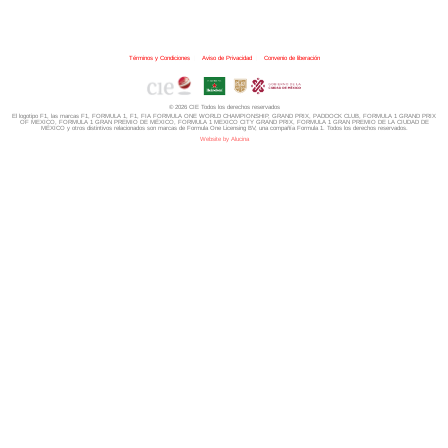
Términos y Condiciones
|
Aviso de Privacidad
|
Convenio de liberación
© 2026 CIE Todos los derechos reservados
El logotipo F1, las marcas F1, FORMULA 1, F1, FIA FORMULA ONE WORLD CHAMPIONSHIP, GRAND PRIX,
PADDOCK CLUB,
FORMULA 1 GRAND PRIX
OF MEXICO, FORMULA 1 GRAN PREMIO DE MÉXICO,
FORMULA 1 MEXICO CITY GRAND PRIX,
FORMULA 1 GRAN PREMIO DE LA CIUDAD DE
MÉXICO y otros distintivos
relacionados son marcas de Formula One Licensing BV,
una compañía Formula 1. Todos los derechos reservados.
Website by Alucina