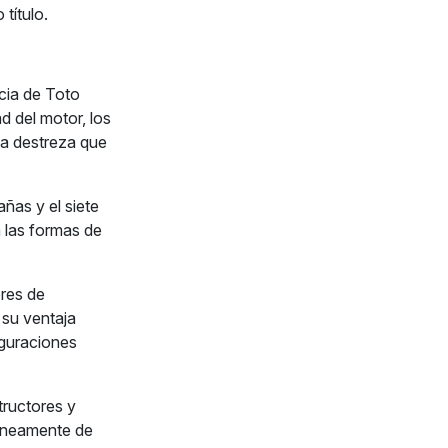
título.
ncia de Toto
d del motor, los
la destreza que
ñas y el siete
 las formas de
ores de
su ventaja
iguraciones
ructores y
áneamente de