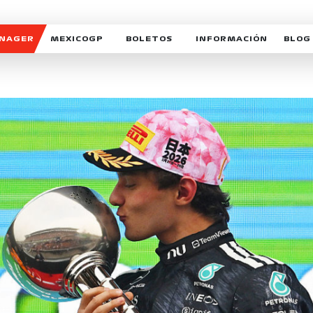
ANAGER
MEXICOGP
BOLETOS
INFORMACIÓN
BLOG
GALERIA SOCIAL
HORARIOS
NOTIC
SOMOS PARTE DEL VUELO
DUDAS
SUSCR
SOSTENIBILIDAD
DERECHO DE PRIMERA 
MEXI
CELEBRA CON NOSOTROS
REFORESTEMOS JUNTO
INTE
MOTORSPORT ACADEM
VOLUNTARIOS
EXPOSICIÓN FOTOGRÁF
CAMPEONATO
PATROCINADORES
LEGALES TICKETMAST