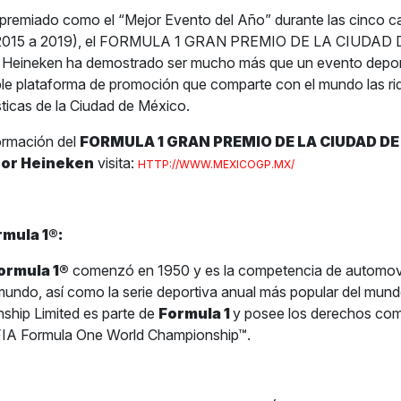
premiado como el “Mejor Evento del Año” durante las cinco ca
(2015 a 2019), el FORMULA 1 GRAN PREMIO DE LA CIUDAD
 Heineken ha demostrado ser mucho más que un evento deporti
le plataforma de promoción que comparte con el mundo las r
ísticas de la Ciudad de México.
ormación del
FORMULA 1 GRAN PREMIO DE LA CIUDAD D
por Heineken
visita:
HTTP://WWW.MEXICOGP.MX/
rmula 1
®
:
ormula 1
®
comenzó en 1950 y es la competencia de automov
 mundo, así como la serie deportiva anual más popular del mun
ship Limited es parte de
Formula 1
y posee los derechos com
 FIA Formula One World Championship™.