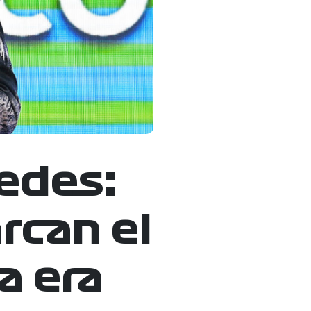
edes:
rcan el
a era