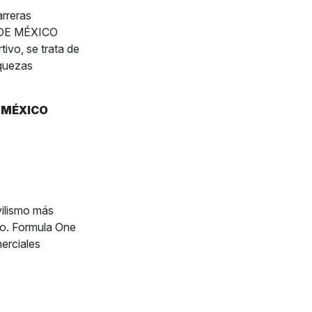
rreras
 DE MÉXICO
vo, se trata de
iquezas
E MÉXICO
ilismo más
do. Formula One
erciales