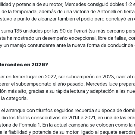
abilidad y potencia de su motor, Mercedes consiguió dobles 1-2 
 de la temporada, además de una victoria de Antonelli en tierr
stuvo a punto de alcanzar también el podio pero concluyó en 
uma 135 unidades por las 90 de Ferrari (su más cercano pers
sta ha mostrado un desempeño excepcional, libre de fallas, c
 y un manejo contundente ante la nueva forma de conducir de
Mercedes en 2026?
ar en tercer lugar en 2022, ser subcampeón en 2023, caer al 
perar el subcampeonato el año pasado, Mercedes luce prepar
lón más alto, gracias a su rápida lectura y adaptación a las nu
la categoría.
el arranque con triunfos seguidos recuerda su época de domi
e dio los títulos consecutivos de 2014 a 2021, en una de las er
istoria de Formula 1. En la actual campaña se colocan como la 
a la fiabilidad y potencia de su motor, ligado al paquete aerod