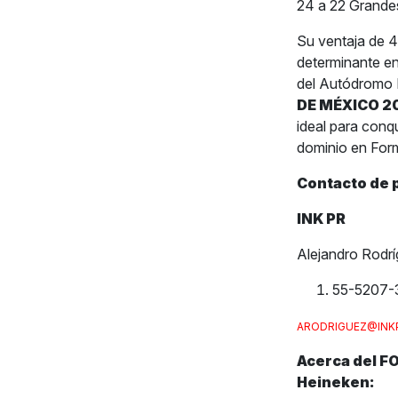
24 a 22 Grandes
Su ventaja de 4
determinante en
del Autódromo 
DE MÉXICO 2
ideal para conq
dominio en Form
Contacto de 
INK PR
Alejandro Rodr
55-5207-
ARODRIGUEZ@INK
Acerca del F
Heineken: