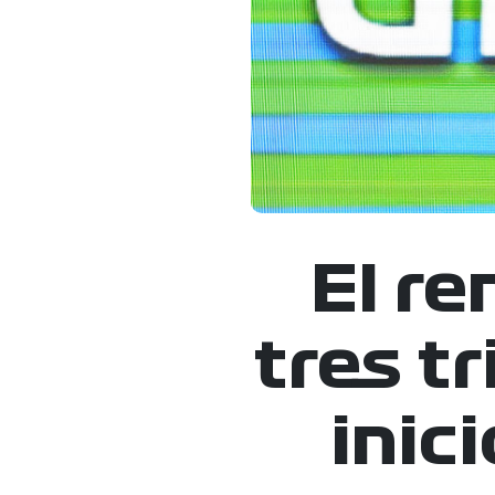
El r
tres t
inic