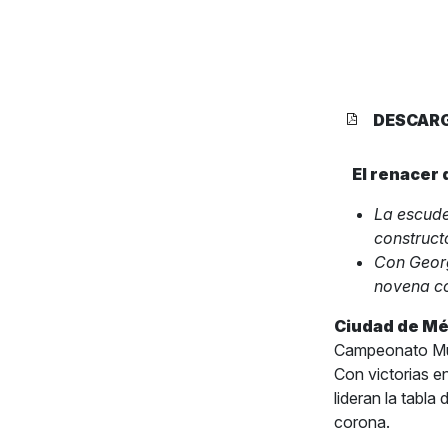
DESCAR
El renacer
La escude
construct
Con George
novena co
Ciudad de Méx
Campeonato Mun
Con victorias e
lideran la tabl
corona.