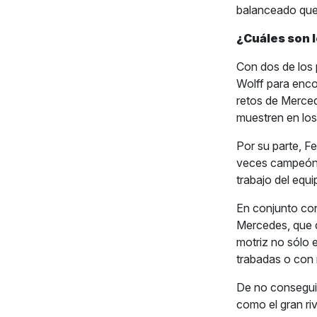
balanceado que 
¿Cuáles son 
Con dos de los p
Wolff para encon
retos de Merced
muestren en lo
Por su parte, F
veces campeón 
trabajo del equip
En conjunto con
Mercedes, que 
motriz no sólo 
trabadas o con 
De no conseguir
como el gran r