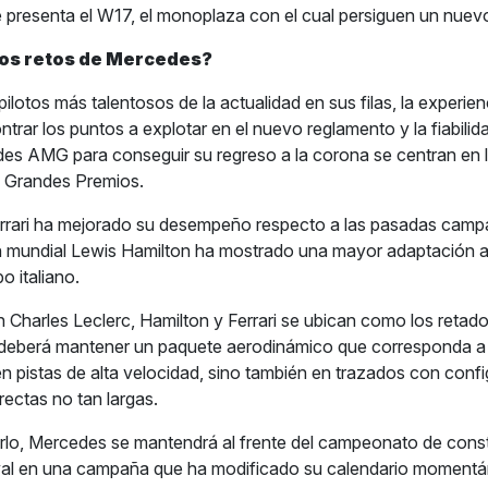
presenta el W17, el monoplaza con el cual persiguen un nuevo 
los retos de Mercedes?
ilotos más talentosos de la actualidad en sus filas, la experie
trar los puntos a explotar en el nuevo reglamento y la fiabilida
es AMG para conseguir su regreso a la corona se centran en 
s Grandes Premios.
errari ha mejorado su desempeño respecto a las pasadas campa
mundial Lewis Hamilton ha mostrado una mayor adaptación a
o italiano.
 Charles Leclerc, Hamilton y Ferrari se ubican como los retad
deberá mantener un paquete aerodinámico que corresponda a 
en pistas de alta velocidad, sino también en trazados con conf
rectas no tan largas.
lo, Mercedes se mantendrá al frente del campeonato de const
ival en una campaña que ha modificado su calendario moment