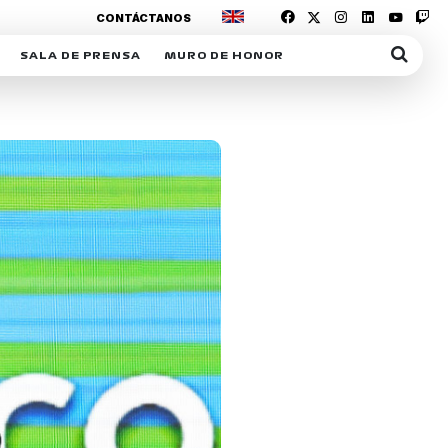
CONTÁCTANOS
SALA DE PRENSA
MURO DE HONOR
IAS
SUSCRIPCIÓN SALA DE PRENSA
IPCIÓN RACING NEWS
COMUNICADOS
OPCIÓN
COGP
ACREDITACIONES
S
RACTIVOS
Y
ICA
ER