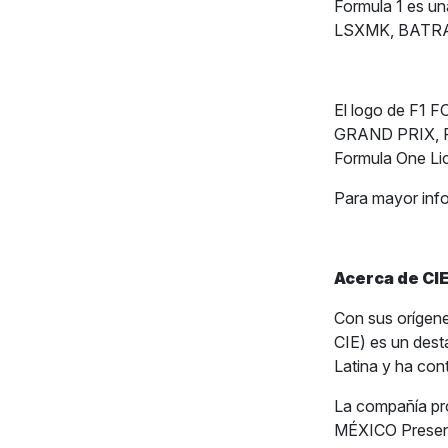
Formula 1 es u
LSXMK, BATRA,
El logo de F
GRAND PRIX, PA
Formula One Li
Para mayor inf
Acerca de CIE
Con sus orígene
CIE) es un dest
Latina y ha con
La compañía p
MÉXICO Presenta