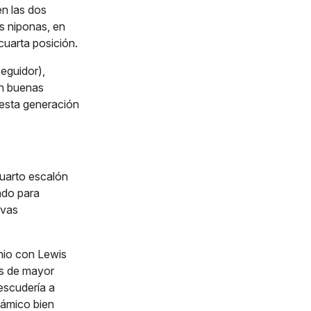
en las dos
as niponas, en
cuarta posición.
eguidor),
on buenas
 esta generación
cuarto escalón
ado para
evas
nio con Lewis
as de mayor
escudería a
inámico bien