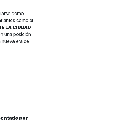
ilarse como
afiantes como el
E LA CIUDAD
 en una posición
a nueva era de
sentado por