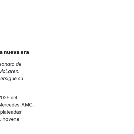
na nueva era
eonato de
 McLaren.
persigue su
2026 del
a Mercedes-AMG.
 plateadas’
su novena