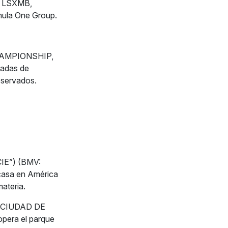
A, LSXMB,
ula One Group.
HAMPIONSHIP,
adas de
eservados.
CIE”) (BMV:
 casa en América
materia.
A CIUDAD DE
opera el parque