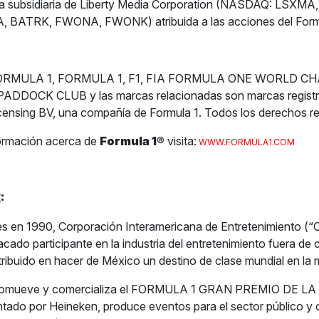
na subsidiaria de Liberty Media Corporation (NASDAQ: LSXM
 BATRK, FWONA, FWONK) atribuida a las acciones del Form
1 FORMULA 1, FORMULA 1, F1, FIA FORMULA ONE WORLD C
DDOCK CLUB y las marcas relacionadas son marcas registr
censing BV, una compañía de Formula 1. Todos los derechos r
ormación acerca de
Formula 1
®
visita:
WWW.FORMULA1.COM
:
s en 1990, Corporación Interamericana de Entretenimiento (“
acado participante en la industria del entretenimiento fuera de
tribuido en hacer de México un destino de clase mundial en la 
romueve y comercializa el FORMULA 1 GRAN PREMIO DE L
do por Heineken, produce eventos para el sector público y 