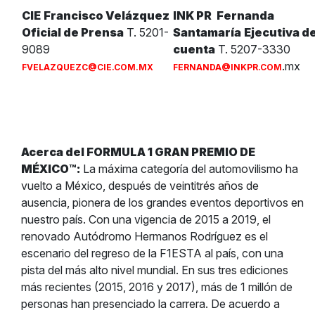
CIE
Francisco Velázquez
INK PR
Fernanda
Oficial de Prensa
T. 5201-
Santamaría
Ejecutiva d
9089
cuenta
T. 5207-3330
.mx
FVELAZQUEZC@CIE.COM.MX
FERNANDA@INKPR.COM
Acerca del FORMULA 1 GRAN PREMIO DE
MÉXICO™:
La máxima categoría del automovilismo ha
vuelto a México, después de veintitrés años de
ausencia, pionera de los grandes eventos deportivos en
nuestro país. Con una vigencia de 2015 a 2019, el
renovado Autódromo Hermanos Rodríguez es el
escenario del regreso de la F1ESTA al país, con una
pista del más alto nivel mundial. En sus tres ediciones
más recientes (2015, 2016 y 2017), más de 1 millón de
personas han presenciado la carrera. De acuerdo a