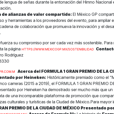
 de lengua de señas durante la entonación del Himno Nacional 
ración.
 de alianzas de valor compartido:
El México GP compartió
 y herramientas a los proveedores del evento, para ampliar e
 cadena de colaboración que promueva la innovación y el desar
.
efuerza su compromiso por ser cada vez más sostenible. Para
ta la página
Contact
HTTPS://WWW.MEXICOGP.MX/SOSTENIBILIDAD
ro Rodríguez
3330
Acerca del FORMULA 1 GRAN PREMIO DE LA C
PR.COM.M
entado por Heineken:
Históricamente premiado como el “M
cinco carreras (2015 a 2019), el FORMULA 1 GRAN PREMIO 
sentado por Heineken ha demostrado ser mucho más que un
rata de una incomparable plataforma de promoción que compar
zas culturales y turísticas de la Ciudad de México.Para mayor 
RAN PREMIO DE LA CIUDAD DE MÉXICO Presentado po