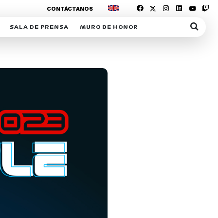
CONTÁCTANOS
SALA DE PRENSA
MURO DE HONOR
IAS
SUSCRIPCIÓN SALA DE PRENSA
IPCIÓN RACING NEWS
COMUNICADOS
OPCIÓN
COGP
ACREDITACIONES
S
RACTIVOS
Y
ICA
ER