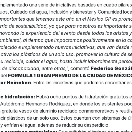
implementado una serie de iniciativas basadas en cuatro pilares
uos, Cuidado del agua, Inclusión y bienestar y Comunidad loca
importantes que tenemos este año en el México GP es prom
eria de sostenibilidad, ya que para nosotros es importante s
ovando la experiencia del evento desde todas las aristas y 
 ambiental, al tiempo que impactamos positivamente en la 
rtalecido e implementado nuevas iniciativas, que van desde 
ativa los plásticos de un solo uso, promover la cultura de 
u reciclaje, cuidar el agua, hasta incluir laboralmente pers
s de discapacidad, entre otras,
”, comentó
Federico Gonzá
 del
FORMULA 1 GRAN PREMIO DE LA CIUDAD DE MÉXIC
por Heineken
.
Entre las iniciativas que podemos encontrar e
e hidratación:
Habrá ocho puntos de hidratación gratuitos e
 Autódromo Hermanos Rodríguez, en donde los asistentes pod
gratuita vasos de aluminio reciclado conmemorativos y reutiliz
ucir plásticos de un solo uso. Estos cuentan con sistemas de ú
n y enfrían el agua, además de reducir su desperdicio.