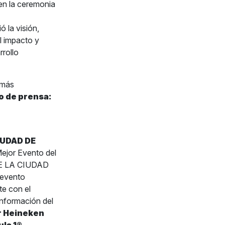
en la ceremonia
 la visión,
l impacto y
rollo
 más
o de prensa:
IUDAD DE
ejor Evento del
DE LA CIUDAD
 evento
te con el
información del
r Heineken