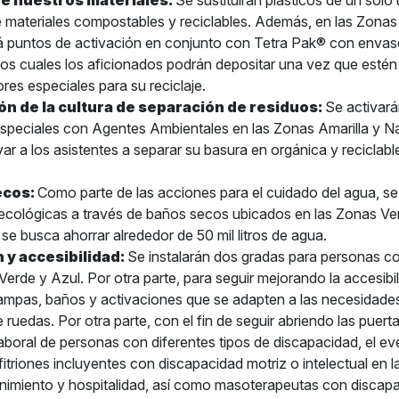
e nuestros materiales:
Se sustituirán plásticos de un solo
 materiales compostables y reciclables. Además, en las Zonas 
á puntos de activación en conjunto con Tetra Pak® con enva
 los cuales los aficionados podrán depositar una vez que estén
es especiales para su reciclaje.
n de la cultura de separación de residuos:
Se activará
speciales con Agentes Ambientales en las Zonas Amarilla y Nar
var a los asistentes a separar su basura en orgánica y reciclabl
ecos:
Como parte de las acciones para el cuidado del agua, s
ecológicas a través de baños secos ubicados en las Zonas Ve
 se busca ahorrar alrededor de 50 mil litros de agua.
n y accesibilidad:
Se instalarán dos gradas para personas c
erde y Azul. Por otra parte, para seguir mejorando la accesibi
ampas, baños y activaciones que se adapten a las necesidades
de ruedas. Por otra parte, con el fin de seguir abriendo las puerta
laboral de personas con diferentes tipos de discapacidad, el e
itriones incluyentes con discapacidad motriz o intelectual en l
nimiento y hospitalidad, así como masoterapeutas con discapa