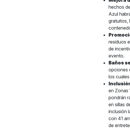
Mejora d
hechos de
Azul habr
gratuitos,
contenedor
Promoció
residuos e
de incenti
evento.
Baños s
opciones 
los cuales
Inclusió
en Zonas V
pondrán r
en sillas 
inclusión 
con 41 anf
de entrete