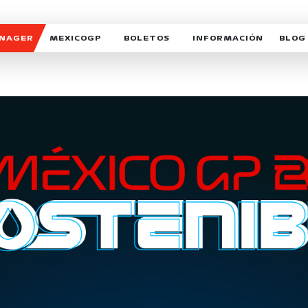
ANAGER
MEXICOGP
BOLETOS
INFORMACIÓN
BLOG
GALERIA SOCIAL
HORARIOS
NOTIC
SOMOS PARTE DEL VUELO
DUDAS
SUSCR
SOSTENIBILIDAD
DERECHO DE PRIMERA 
MEXI
CELEBRA CON NOSOTROS
REFORESTEMOS JUNTO
INTE
MOTORSPORT ACADEM
VOLUNTARIOS
EXPOSICIÓN FOTOGRÁF
CAMPEONATO
PATROCINADORES
LEGALES TICKETMAST