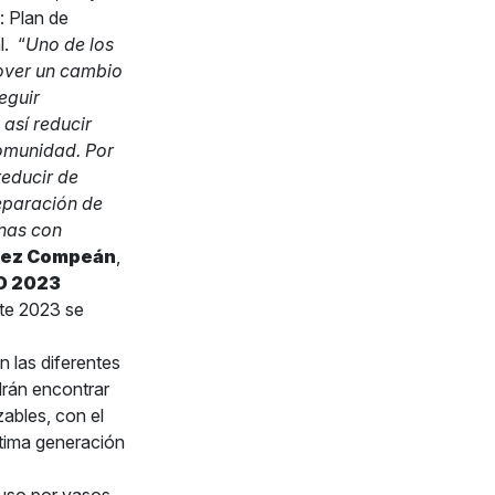
: Plan de
l.
“
Uno de los
over un cambio
eguir
así reducir
comunidad. Por
reducir de
separación de
onas con
lez Compeán
,
O 2023
ste 2023 se
n las diferentes
rán encontrar
ables, con el
ltima generación