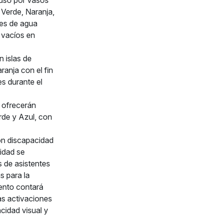
 uso por vasos
Verde, Naranja,
ses de agua
 vacíos en
n islas de
anja con el fin
es durante el
e ofrecerán
rde y Azul, con
on discapacidad
lidad se
 de asistentes
s para la
vento contará
as activaciones
cidad visual y