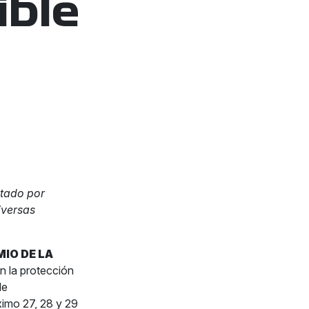
ible
tado por
iversas
IO DE LA
 la protección
de
óximo 27, 28 y 29