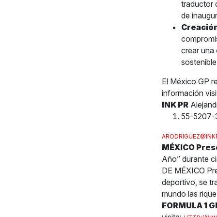
traductor
de inaugu
Creación
compromiso
crear una
sostenible
El México GP r
información visi
INK PR
Alejand
55-5207-
ARODRIGUEZ@INK
MÉXICO Pres
Año” durante 
DE MÉXICO Pre
deportivo, se t
mundo las rique
FORMULA 1 G