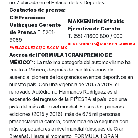
no.7 ubicada en el Palacio de los Deportes.
Contactos de prensa:
CIE
Francisco
MAKKEN
Irini Sfirakis
Velázquez
Gerente
Ejecutiva de Cuenta
de Prensa
T. 5201-
T. (55) 41600 800 / 900
9089
IRINI.SFIRAKIS@MAKKEN.COM.MX
FVELAZQUEZC@CIE.COM.MX
Acerca del FORMULA 1 GRAN PREMIO DE
MÉXICO™:
La máxima categoría del automovilismo ha
vuelto a México, después de veintitrés años de
ausencia, pionera de los grandes eventos deportivos en
nuestro país. Con una vigencia de 2015 a 2019, el
renovado Autódromo Hermanos Rodríguez es el
®
escenario del regreso de la F1
ESTA al país, con una
pista del más alto nivel mundial. En sus dos primeras
ediciones (2015 y 2016), más de 675 mil personas
presenciaron la carrera, convertida en la segunda con
más espectadores a nivel mundial (después de Gran
Bretaña). Hasta el momento, FORMULA 1 GRAN