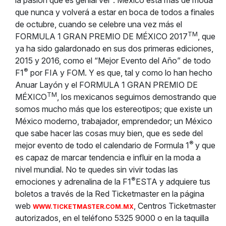
la pasión que es genial ver”. México está más de moda
que nunca y volverá a estar en boca de todos a finales
de octubre, cuando se celebre una vez más el
TM
FORMULA 1 GRAN PREMIO DE MÉXICO 2017
, que
ya ha sido galardonado en sus dos primeras ediciones,
2015 y 2016, como el “Mejor Evento del Año” de todo
®
F1
por FIA y FOM. Y es que, tal y como lo han hecho
Anuar Layón y el FORMULA 1 GRAN PREMIO DE
TM
MÉXICO
, los mexicanos seguimos demostrando que
somos mucho más que los estereotipos; que existe un
México moderno, trabajador, emprendedor; un México
que sabe hacer las cosas muy bien, que es sede del
®
mejor evento de todo el calendario de Formula 1
y que
es capaz de marcar tendencia e influir en la moda a
nivel mundial. No te quedes sin vivir todas las
®
emociones y adrenalina de la F1
ESTA y adquiere tus
boletos a través de la Red Ticketmaster en la página
web
, Centros Ticketmaster
WWW.TICKETMASTER.COM.MX
autorizados, en el teléfono 5325 9000 o en la taquilla